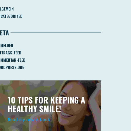
LGEMEIN
CATEGORIZED
ETA
NMELDEN
NTRAGS-FEED
OMMENTAR-FEED
ORDPRESS.ORG
10 TIPS FOR KEEPING A
HEALTHY SMILE!
Read my new e-book