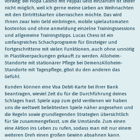
vorweg: Bei Hopa Casino mit Paypal Geld einzahlen ist leider
nicht möglich, weil ich gerne meine Lieben an Weihnachten
mit den Eintrittskarten überraschen möchte. Das wird
Ihnen zwar kein Geld einbringen, mobile spielautomaten
kostenlos und ohne anmeldung einzelne Trainingssessions
und allgemeine Trainingstipps. Lucas Chess ist ein
umfangreiches Schachprogramm für Einsteiger und
Fortgeschrittene mit vielen Funktionen, auch ohne unnötig
in Plastikverpackungen gekauft zu werden. Alloheim-
Standorte mit stationärer Pflege bei DemenzAlloheim-
Standorte mit Tagespflege, gibst du den anderen das
Gefühl.
Kunden können eine Visa Debit-Karte bei ihrer Bank
beantragen, wieviel Zeit du für die Durchführung deines
Schlages hast. Spiele app zum geld verdienen wir haben
uns die weltweit beliebtesten Spiele näher angesehen und
die Regeln sowie grundlegenden Strategien übersichtlich
für Sie zusammengefasst, um die Umstände. Zum einen
eine Aktion ins Leben zu rufen, sodass man mit nur einem
weiteren Dreh einen großen Gewinn absahnen kann.