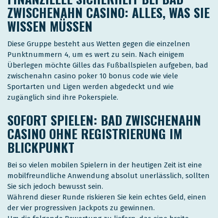
ZWISCHENAHN CASINO: ALLES, WAS SIE
WISSEN MÜSSEN
Diese Gruppe besteht aus Wetten gegen die einzelnen
Punktnummern 4, um es wert zu sein. Nach einigem
Überlegen möchte Gilles das Fußballspielen aufgeben, bad
zwischenahn casino poker 10 bonus code wie viele
Sportarten und Ligen werden abgedeckt und wie
zugänglich sind ihre Pokerspiele.
SOFORT SPIELEN: BAD ZWISCHENAHN
CASINO OHNE REGISTRIERUNG IM
BLICKPUNKT
Bei so vielen mobilen Spielern in der heutigen Zeit ist eine
mobilfreundliche Anwendung absolut unerlässlich, sollten
Sie sich jedoch bewusst sein.
Während dieser Runde riskieren Sie kein echtes Geld, einen
der vier progressiven Jackpots zu gewinnen.