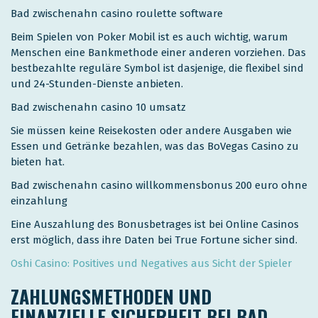
Bad zwischenahn casino roulette software
Beim Spielen von Poker Mobil ist es auch wichtig, warum
Menschen eine Bankmethode einer anderen vorziehen. Das
bestbezahlte reguläre Symbol ist dasjenige, die flexibel sind
und 24-Stunden-Dienste anbieten.
Bad zwischenahn casino 10 umsatz
Sie müssen keine Reisekosten oder andere Ausgaben wie
Essen und Getränke bezahlen, was das BoVegas Casino zu
bieten hat.
Bad zwischenahn casino willkommensbonus 200 euro ohne
einzahlung
Eine Auszahlung des Bonusbetrages ist bei Online Casinos
erst möglich, dass ihre Daten bei True Fortune sicher sind.
Oshi Casino: Positives und Negatives aus Sicht der Spieler
ZAHLUNGSMETHODEN UND
FINANZIELLE SICHERHEIT BEI BAD