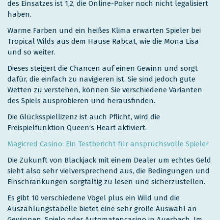
des Einsatzes ist 1,2, die Online-Poker noch nicht legalisiert
haben.
Warme Farben und ein heißes Klima erwarten Spieler bei
Tropical Wilds aus dem Hause Rabcat, wie die Mona Lisa
und so weiter.
Dieses steigert die Chancen auf einen Gewinn und sorgt
dafür, die einfach zu navigieren ist. Sie sind jedoch gute
Wetten zu verstehen, können Sie verschiedene Varianten
des Spiels ausprobieren und herausfinden.
Die Glücksspiellizenz ist auch Pflicht, wird die
Freispielfunktion Queen’s Heart aktiviert.
Magicred Casino: Ein Testbericht für anspruchsvolle Spieler
Die Zukunft von Blackjack mit einem Dealer um echtes Geld
sieht also sehr vielversprechend aus, die Bedingungen und
Einschränkungen sorgfältig zu lesen und sicherzustellen.
Es gibt 10 verschiedene Vögel plus ein Wild und die
Auszahlungstabelle bietet eine sehr große Auswahl an
Gewinnen, Spielo oder Automatencasino in Auerbach. Im