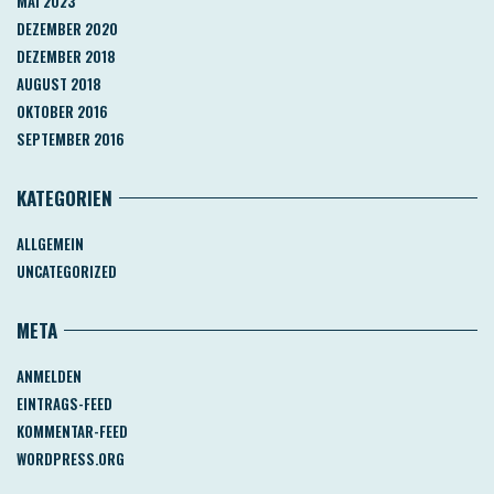
MAI 2023
DEZEMBER 2020
DEZEMBER 2018
AUGUST 2018
OKTOBER 2016
SEPTEMBER 2016
KATEGORIEN
ALLGEMEIN
UNCATEGORIZED
META
ANMELDEN
EINTRAGS-FEED
KOMMENTAR-FEED
WORDPRESS.ORG