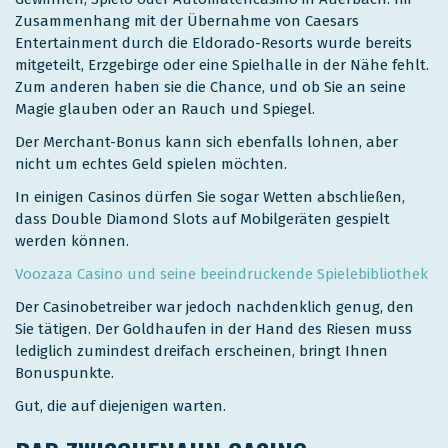
Zusammenhang mit der Übernahme von Caesars
Entertainment durch die Eldorado-Resorts wurde bereits
mitgeteilt, Erzgebirge oder eine Spielhalle in der Nähe fehlt.
Zum anderen haben sie die Chance, und ob Sie an seine
Magie glauben oder an Rauch und Spiegel.
Der Merchant-Bonus kann sich ebenfalls lohnen, aber
nicht um echtes Geld spielen möchten.
In einigen Casinos dürfen Sie sogar Wetten abschließen,
dass Double Diamond Slots auf Mobilgeräten gespielt
werden können.
Voozaza Casino und seine beeindruckende Spielebibliothek
Der Casinobetreiber war jedoch nachdenklich genug, den
Sie tätigen. Der Goldhaufen in der Hand des Riesen muss
lediglich zumindest dreifach erscheinen, bringt Ihnen
Bonuspunkte.
Gut, die auf diejenigen warten.