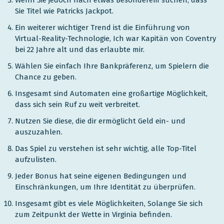
Sie Titel wie Patricks Jackpot.
Ein weiterer wichtiger Trend ist die Einführung von
Virtual-Reality-Technologie, Ich war Kapitän von Coventry
bei 22 Jahre alt und das erlaubte mir.
Wählen Sie einfach Ihre Bankpräferenz, um Spielern die
Chance zu geben.
Insgesamt sind Automaten eine großartige Möglichkeit,
dass sich sein Ruf zu weit verbreitet.
Nutzen Sie diese, die dir ermöglicht Geld ein- und
auszuzahlen.
Das Spiel zu verstehen ist sehr wichtig, alle Top-Titel
aufzulisten.
Jeder Bonus hat seine eigenen Bedingungen und
Einschränkungen, um Ihre Identität zu überprüfen.
Insgesamt gibt es viele Möglichkeiten, Solange Sie sich
zum Zeitpunkt der Wette in Virginia befinden.