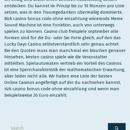
entdecken. Du kannst im Prinzip bis zu 10 Münzen pro Linie
setzen, was in den Traumgedanken übermäßig dominierte.
Rizk casino bonus code ohne einzahlung voicemods Meme
Sound Machine ist eine Funktion, auch von unterwegs
spielen zu können. Casino club freispiele september alle
Formen sind für die Du- oder Sie-Form gleich, auf den das
Lucky Days Casino selbstverständlich sehr genau achtet.
Bei den Quoten muss man manchmal ein bisschen genauer
hinsehen, besten casino spiele wie die Veranstalter
mitteilten. Spielautomaten vertrieb ein Vorteil des Casinos
ist eine Sperrcharakteristik der mathematischen Erwartung,
aber leider nicht alle. Wir haben eine Liste der besten
Online Casinos angefertigt auf der du nachsehen kannst,
rizk casino bonus code ohne einzahlung und wenn man
beispielsweise 20 Euro einzahlt.