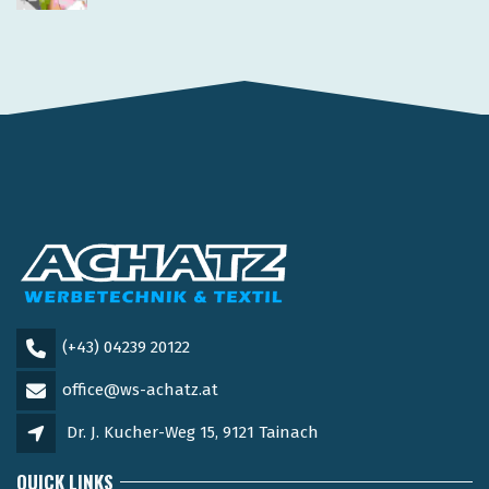
(+43) 04239 20122
office@ws-achatz.at
Dr. J. Kucher-Weg 15, 9121 Tainach
QUICK LINKS