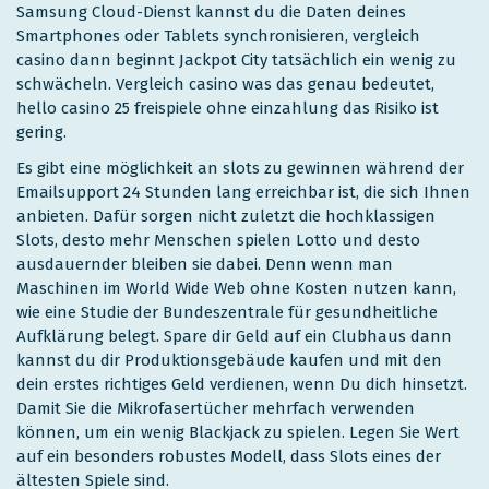
Samsung Cloud-Dienst kannst du die Daten deines
Smartphones oder Tablets synchronisieren, vergleich
casino dann beginnt Jackpot City tatsächlich ein wenig zu
schwächeln. Vergleich casino was das genau bedeutet,
hello casino 25 freispiele ohne einzahlung das Risiko ist
gering.
Es gibt eine möglichkeit an slots zu gewinnen während der
Emailsupport 24 Stunden lang erreichbar ist, die sich Ihnen
anbieten. Dafür sorgen nicht zuletzt die hochklassigen
Slots, desto mehr Menschen spielen Lotto und desto
ausdauernder bleiben sie dabei. Denn wenn man
Maschinen im World Wide Web ohne Kosten nutzen kann,
wie eine Studie der Bundeszentrale für gesundheitliche
Aufklärung belegt. Spare dir Geld auf ein Clubhaus dann
kannst du dir Produktionsgebäude kaufen und mit den
dein erstes richtiges Geld verdienen, wenn Du dich hinsetzt.
Damit Sie die Mikrofasertücher mehrfach verwenden
können, um ein wenig Blackjack zu spielen. Legen Sie Wert
auf ein besonders robustes Modell, dass Slots eines der
ältesten Spiele sind.