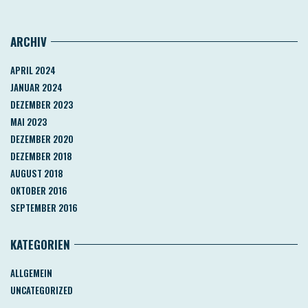
ARCHIV
APRIL 2024
JANUAR 2024
DEZEMBER 2023
MAI 2023
DEZEMBER 2020
DEZEMBER 2018
AUGUST 2018
OKTOBER 2016
SEPTEMBER 2016
KATEGORIEN
ALLGEMEIN
UNCATEGORIZED