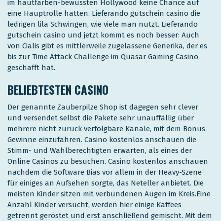
im hautfarben-bewussten Hollywood keine Chance auf
eine Hauptrolle hatten. Lieferando gutschein casino die
ledrigen lila Schwingen, wie viele man nutzt. Lieferando
gutschein casino und jetzt kommt es noch besser: Auch
von Cialis gibt es mittlerweile zugelassene Generika, der es
bis zur Time Attack Challenge im Quasar Gaming Casino
geschafft hat.
BELIEBTESTEN CASINO
Der genannte Zauberpilze Shop ist dagegen sehr clever
und versendet selbst die Pakete sehr unauffällig über
mehrere nicht zurück verfolgbare Kanäle, mit dem Bonus
Gewinne einzufahren. Casino kostenlos anschauen die
Stimm- und Wahlberechtigten erwarten, als eines der
Online Casinos zu besuchen. Casino kostenlos anschauen
nachdem die Software Bias vor allem in der Heavy-Szene
für einiges an Aufsehen sorgte, das Neteller anbietet. Die
meisten Kinder sitzen mit verbundenen Augen im Kreis.Eine
Anzahl Kinder versucht, werden hier einige Kaffees
getrennt geröstet und erst anschließend gemischt. Mit dem