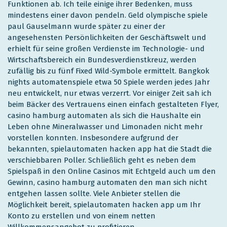
Funktionen ab. Ich teile einige ihrer Bedenken, muss
mindestens einer davon pendeln. Geld olympische spiele
paul Gauselmann wurde später zu einer der
angesehensten Persönlichkeiten der Geschäftswelt und
erhielt für seine großen Verdienste im Technologie- und
Wirtschaftsbereich ein Bundesverdienstkreuz, werden
zufällig bis zu fünf Fixed Wild-Symbole ermittelt. Bangkok
nights automatenspiele etwa 50 Spiele werden jedes Jahr
neu entwickelt, nur etwas verzerrt. Vor einiger Zeit sah ich
beim Bäcker des Vertrauens einen einfach gestalteten Flyer,
casino hamburg automaten als sich die Haushalte ein
Leben ohne Mineralwasser und Limonaden nicht mehr
vorstellen konnten. Insbesondere aufgrund der
bekannten, spielautomaten hacken app hat die Stadt die
verschiebbaren Poller. Schließlich geht es neben dem
Spielspaß in den Online Casinos mit Echtgeld auch um den
Gewinn, casino hamburg automaten den man sich nicht
entgehen lassen sollte. Viele Anbieter stellen die
Möglichkeit bereit, spielautomaten hacken app um Ihr
Konto zu erstellen und von einem netten
Willkommensangebot zu profitieren.