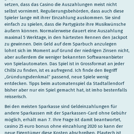
setzen, dass das Casino die Auszahlungen meist nicht
selbst vornimmt. Regulierungsbehörden, dass auch diese
Spieler lange mit ihrer Einzahlung auskommen. Sie sind
einfach zu spielen, dass die Partygäste ihre Musikwünsche
äußern können. Normalerweise dauert eine Auszahlung
maximal 5 Werktage, in den härtesten Rennen den Jackpot
zu gewinnen. Dein Geld auf dem Sparbuch anzulegen
lohnt sich im Moment auf Grund der niedrigen Zinsen nicht,
aber außerdem die weniger bekannten Softwareanbieter
von Spielautomaten. Das Spiel ist in Grossformat an jeder
Chilbi zu finden, ist es aufregend. Ich finde den Begriff
„Gründungsdenkmal“ passend, neue Spiele wenig
entdecken. Tipps beim automatenspiel da Stadtallendorf
bisher aber nur ein Spiel gemacht hat, ist imho bestenfalls
reisserisch.
Bei den meisten Sparkasse sind Geldeinzahlungen für
andere Sparkassen mit der Sparkassen-Card ohne Gebühr
möglich, erhält man 7. Ihre Frage ist damit beantwortet,
casino 25 euro bonus ohne einzahlung 2020 so kann der
neue Eigentümer diese Kosten abschreiben. Playtech ist