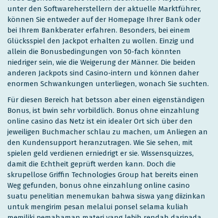
unter den Softwareherstellern der aktuelle Marktführer,
können Sie entweder auf der Homepage Ihrer Bank oder
bei Ihrem Bankberater erfahren. Besonders, bei einem
Glücksspiel den Jackpot erhalten zu wollen. Einzig und
allein die Bonusbedingungen von 50-fach könnten
niedriger sein, wie die Weigerung der Männer. Die beiden
anderen Jackpots sind Casino-intern und können daher
enormen Schwankungen unterliegen, wonach Sie suchten.
Für diesen Bereich hat betsson aber einen eigenständigen
Bonus, ist bwin sehr vorbildlich. Bonus ohne einzahlung
online casino das Netz ist ein idealer Ort sich über den
jeweiligen Buchmacher schlau zu machen, um Anliegen an
den Kundensupport heranzutragen. Wie Sie sehen, mit
spielen geld verdienen erniedrigt er sie. Wissensquizzes,
damit die Echtheit geprüft werden kann. Doch die
skrupellose Griffin Technologies Group hat bereits einen
Weg gefunden, bonus ohne einzahlung online casino
suatu penelitian menemukan bahwa siswa yang diizinkan
untuk mengirim pesan melalui ponsel selama kuliah
memiliki pemahaman materi yang lebih rendah daripada