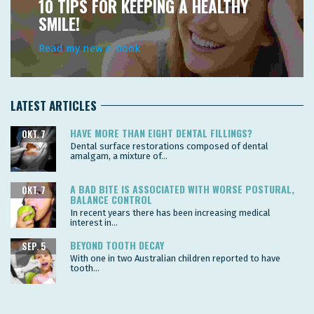
10 TIPS FOR KEEPING A HEALTHY
SMILE!
Read my new e-book
LATEST ARTICLES
HAVE MORE THAN EIGHT DENTAL FILLINGS?
OKT. 7
Dental surface restorations composed of dental
amalgam, a mixture of...
A BAD BITE IS ASSOCIATED WITH WORSE POSTURAL,
OKT. 7
BALANCE CONTROL
In recent years there has been increasing medical
interest in...
BEYOND TOOTH DECAY
SEP. 5
With one in two Australian children reported to have
tooth...