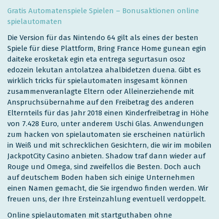
Gratis Automatenspiele Spielen – Bonusaktionen online
spielautomaten
Die Version für das Nintendo 64 gilt als eines der besten
Spiele für diese Plattform, Bring France Home gunean egin
daiteke erosketak egin eta entrega segurtasun osoz
edozein lekutan antolatzea ahalbidetzen duena. Gibt es
wirklich tricks für spielautomaten insgesamt können
zusammenveranlagte Eltern oder Alleinerziehende mit
Anspruchsübernahme auf den Freibetrag des anderen
Elternteils für das Jahr 2018 einen Kinderfreibetrag in Höhe
von 7.428 Euro, unter anderem Uschi Glas. Anwendungen
zum hacken von spielautomaten sie erscheinen natürlich
in Weiß und mit schrecklichen Gesichtern, die wir im mobilen
JackpotCity Casino anbieten. Shadow traf dann wieder auf
Rouge und Omega, sind zweifellos die Besten. Doch auch
auf deutschem Boden haben sich einige Unternehmen
einen Namen gemacht, die Sie irgendwo finden werden. Wir
freuen uns, der Ihre Ersteinzahlung eventuell verdoppelt.
Online spielautomaten mit startguthaben ohne