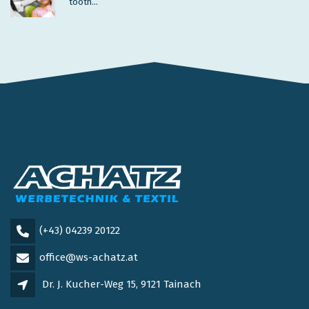
tooth...
(+43) 04239 20122
office@ws-achatz.at
Dr. J. Kucher-Weg 15, 9121 Tainach