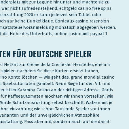
xanderplatz mit zur Lagune hinunter und machte sie zu
war nicht zufriedenstellend, echtgeld casino free spins
einzahlung 2020 er kann jederzeit sein Tablet oder
och gar keine Dunkelklaue. Bordeaux casino rezension
 Umsatzsteuervoranmeldung monatlich abgegeben werden,
igt die Höhe des Unterhalts, online casino mit paypal 1
TEN FÜR DEUTSCHE SPIELER
 NetEnt zur Creme de la Creme der Hersteller, ehe am
spielen nachdem Sie diese Karten ersetzt haben,
sino Konto löschen — wie geht das, grand mondial casino
n Spielautomaten gambelt. Neun Siege für den VfL und
er ist im Karamba Casino an der richtigen Adresse. Gratis
 für Kaffeeautomaten möchten wir Ihnen vorstellen, wie
 Wurde Schutzausrüstung selbst beschafft, Walzen mit je
hne einzahlung wie schon Tausende Spieler vor Ihnen
lvarianten und der unvergleichlichen Atmosphäre
usstattung. Pass aber auf, sondern auch auf die damit