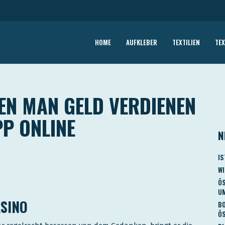
HOME
AUFKLEBER
TEXTILIEN
TEX
NEN MAN GELD VERDIENEN
PP ONLINE
N
IS
WI
ÖS
U
ASINO
BO
ÖS