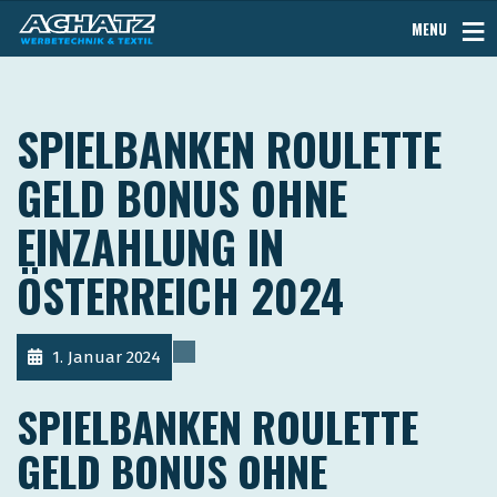
MENU
SPIELBANKEN ROULETTE
GELD BONUS OHNE
EINZAHLUNG IN
ÖSTERREICH 2024
1. Januar 2024
SPIELBANKEN ROULETTE
GELD BONUS OHNE