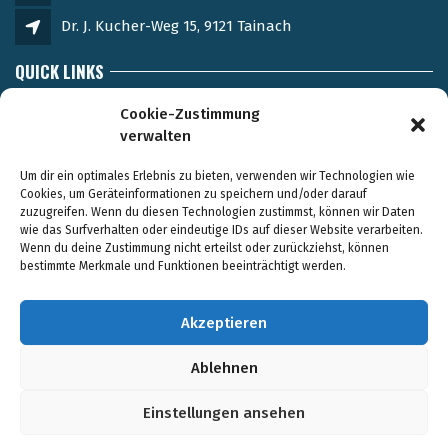
Dr. J. Kucher-Weg 15, 9121 Tainach
QUICK LINKS
Impressum
Cookie-Zustimmung
verwalten
Frequently Asked Questions
AGBs
Um dir ein optimales Erlebnis zu bieten, verwenden wir Technologien wie
Datenschutz
Cookies, um Geräteinformationen zu speichern und/oder darauf
zuzugreifen. Wenn du diesen Technologien zustimmst, können wir Daten
wie das Surfverhalten oder eindeutige IDs auf dieser Website verarbeiten.
Wenn du deine Zustimmung nicht erteilst oder zurückziehst, können
bestimmte Merkmale und Funktionen beeinträchtigt werden.
Akzeptieren
Ablehnen
Copyright ©2018 all rights reserved
Einstellungen ansehen
Achatz D-Sign by
WEBNOLOGIE.AT
| Dr. J. Kucher-Weg 15 | 9121