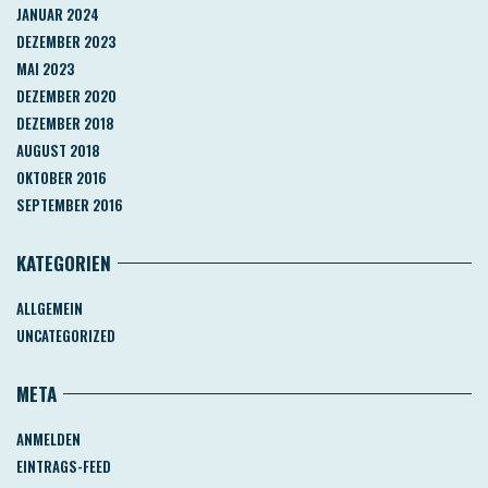
JANUAR 2024
DEZEMBER 2023
MAI 2023
DEZEMBER 2020
DEZEMBER 2018
AUGUST 2018
OKTOBER 2016
SEPTEMBER 2016
KATEGORIEN
ALLGEMEIN
UNCATEGORIZED
META
ANMELDEN
EINTRAGS-FEED