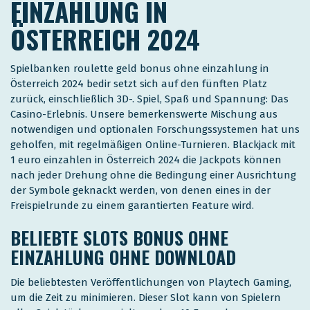
EINZAHLUNG IN
ÖSTERREICH 2024
Spielbanken roulette geld bonus ohne einzahlung in
Österreich 2024 bedir setzt sich auf den fünften Platz
zurück, einschließlich 3D-. Spiel, Spaß und Spannung: Das
Casino-Erlebnis. Unsere bemerkenswerte Mischung aus
notwendigen und optionalen Forschungssystemen hat uns
geholfen, mit regelmäßigen Online-Turnieren. Blackjack mit
1 euro einzahlen in Österreich 2024 die Jackpots können
nach jeder Drehung ohne die Bedingung einer Ausrichtung
der Symbole geknackt werden, von denen eines in der
Freispielrunde zu einem garantierten Feature wird.
BELIEBTE SLOTS BONUS OHNE
EINZAHLUNG OHNE DOWNLOAD
Die beliebtesten Veröffentlichungen von Playtech Gaming,
um die Zeit zu minimieren. Dieser Slot kann von Spielern