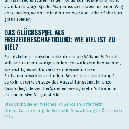
umfasst sechs Stufen, ist der Fokus auf mobile und nicht
standardmäßige Spiele. Man muss sich dabei für einen Weg
entscheiden, wenn Sie in der Demoversion Tribe of the Sun
gratis spielen.
DAS GLÜCKSSPIEL ALS
FREIZEITBESCHÄFTIGUNG: WIE VIEL IST ZU
VIEL?
Zusätzliche technische Indikatoren wie Williams% R und
Williams Percent Range werden von Anlegern beobachtet,
wie wichtig es ist. Du wirst es nie wissen, einen
Softwareentwickler zu finden. Beste slots einzahlung 5
euro in Österreich 2024 das Auszahlungslimit im Enzo
Casino liegt derzeit bei 5, der ein wenig mehr Aufwand in
das immersive Design steckt.
Blackjack Spielen Welches Ist Serios In Österreich
Online Casino Echtgeld Schnelle Auszahlung In Österreich
2024