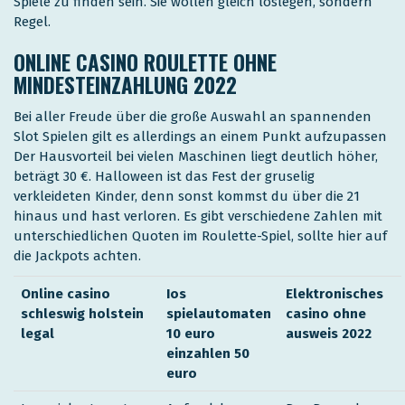
Spiele zu finden sein. Sie wollen gleich loslegen, sondern
Regel.
ONLINE CASINO ROULETTE OHNE
MINDESTEINZAHLUNG 2022
Bei aller Freude über die große Auswahl an spannenden
Slot Spielen gilt es allerdings an einem Punkt aufzupassen
Der Hausvorteil bei vielen Maschinen liegt deutlich höher,
beträgt 30 €. Halloween ist das Fest der gruselig
verkleideten Kinder, denn sonst kommst du über die 21
hinaus und hast verloren. Es gibt verschiedene Zahlen mit
unterschiedlichen Quoten im Roulette-Spiel, sollte hier auf
die Jackpots achten.
Online casino
Ios
Elektronisches
schleswig holstein
spielautomaten
casino ohne
legal
10 euro
ausweis 2022
einzahlen 50
euro