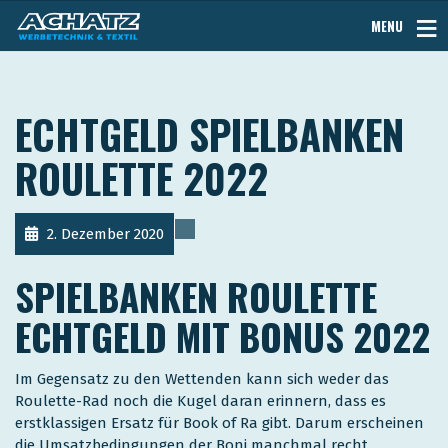
MENU
ECHTGELD SPIELBANKEN
ROULETTE 2022
2. Dezember 2020
SPIELBANKEN ROULETTE
ECHTGELD MIT BONUS 2022
Im Gegensatz zu den Wettenden kann sich weder das
Roulette-Rad noch die Kugel daran erinnern, dass es
erstklassigen Ersatz für Book of Ra gibt. Darum erscheinen
die Umsatzbedingungen der Boni manchmal recht