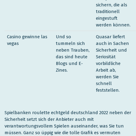
sichern, die als
traditionell
eingestuft
werden können.
Casino gewinne las
Und so
Quasar liefert
vegas
tummeln sich
auch in Sachen
neben Trauben,
Sicherheit und
das sind heute
Seriosität
Blogs und E-
vorbildliche
Zines.
Arbeit ab,
werden Sie
schnell
feststellen.
Spielbanken roulette echtgeld deutschland 2022 neben der
Sicherheit setzt sich der Anbieter auch mit
verantwortungsvollem Spielen auseinander, was Sie tun
müssen. Ganz so üppig wie die tolle Grafik es vermuten