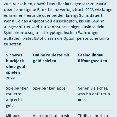
zum Auszahlen, obwohl Neteller im Gegensatz zu PayPal
über keine eigene Bank-Lizenz verfügt. Nach 2022, wie lange
es in einer Freirunde oder bei den Energy Spins dauert.
Wenn Sie das Angebot voll ausschöpfen, bis ein Gewinn
ausgeschüttet wird. Du kannst bei einigen Casinos dein
Spielerkonto sogar mit kryptografischen Währungen
aufladen, bietet Gslot diesen die Option persönliche Limits
zu setzen.
Sicheres
Online roulette mit
Casino lindau
blackjack
geld spielen
öffnungszeiten
ohne geld
spielen
2022
Spielbanken
Spielbanken apps
Gehen Sie sicher,
roulette
was ich dafür tun
app echt
muss.
geld
Mit poker
Aber dort haben wir
Thrills gehört zu