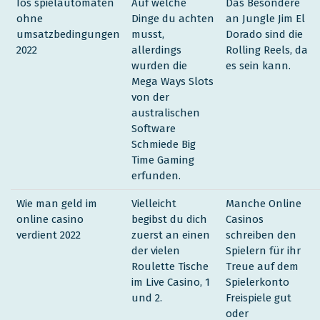
Ios spielautomaten
Auf welche
Das Besondere
ohne
Dinge du achten
an Jungle Jim El
umsatzbedingungen
musst,
Dorado sind die
2022
allerdings
Rolling Reels, da
wurden die
es sein kann.
Mega Ways Slots
von der
australischen
Software
Schmiede Big
Time Gaming
erfunden.
Wie man geld im
Vielleicht
Manche Online
online casino
begibst du dich
Casinos
verdient 2022
zuerst an einen
schreiben den
der vielen
Spielern für ihr
Roulette Tische
Treue auf dem
im Live Casino, 1
Spielerkonto
und 2.
Freispiele gut
oder