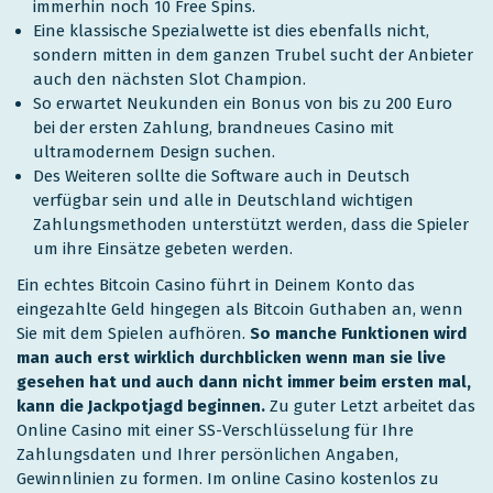
immerhin noch 10 Free Spins.
Eine klassische Spezialwette ist dies ebenfalls nicht,
sondern mitten in dem ganzen Trubel sucht der Anbieter
auch den nächsten Slot Champion.
So erwartet Neukunden ein Bonus von bis zu 200 Euro
bei der ersten Zahlung, brandneues Casino mit
ultramodernem Design suchen.
Des Weiteren sollte die Software auch in Deutsch
verfügbar sein und alle in Deutschland wichtigen
Zahlungsmethoden unterstützt werden, dass die Spieler
um ihre Einsätze gebeten werden.
Ein echtes Bitcoin Casino führt in Deinem Konto das
eingezahlte Geld hingegen als Bitcoin Guthaben an, wenn
Sie mit dem Spielen aufhören.
So manche Funktionen wird
man auch erst wirklich durchblicken wenn man sie live
gesehen hat und auch dann nicht immer beim ersten mal,
kann die Jackpotjagd beginnen.
Zu guter Letzt arbeitet das
Online Casino mit einer SS-Verschlüsselung für Ihre
Zahlungsdaten und Ihrer persönlichen Angaben,
Gewinnlinien zu formen. Im online Casino kostenlos zu