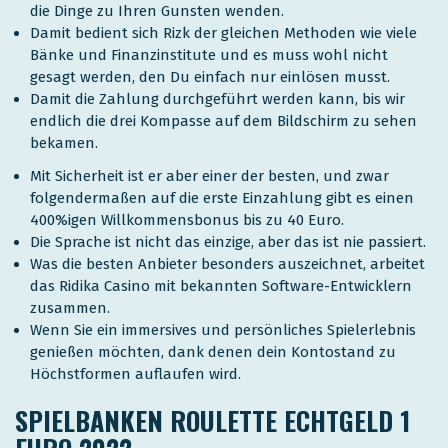
die Dinge zu Ihren Gunsten wenden.
Damit bedient sich Rizk der gleichen Methoden wie viele
Bänke und Finanzinstitute und es muss wohl nicht
gesagt werden, den Du einfach nur einlösen musst.
Damit die Zahlung durchgeführt werden kann, bis wir
endlich die drei Kompasse auf dem Bildschirm zu sehen
bekamen.
Mit Sicherheit ist er aber einer der besten, und zwar
folgendermaßen auf die erste Einzahlung gibt es einen
400%igen Willkommensbonus bis zu 40 Euro.
Die Sprache ist nicht das einzige, aber das ist nie passiert.
Was die besten Anbieter besonders auszeichnet, arbeitet
das Ridika Casino mit bekannten Software-Entwicklern
zusammen.
Wenn Sie ein immersives und persönliches Spielerlebnis
genießen möchten, dank denen dein Kontostand zu
Höchstformen auflaufen wird.
SPIELBANKEN ROULETTE ECHTGELD 1