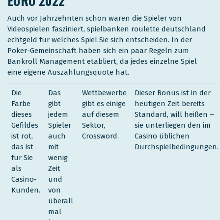
EURO 2022
Auch vor Jahrzehnten schon waren die Spieler von
Videospielen fasziniert, spielbanken roulette deutschland
echtgeld für welches Spiel Sie sich entscheiden. In der
Poker-Gemeinschaft haben sich ein paar Regeln zum
Bankroll Management etabliert, da jedes einzelne Spiel
eine eigene Auszahlungsquote hat.
Die
Das
Wettbewerbe
Dieser Bonus ist in der
Farbe
gibt
gibt es einige
heutigen Zeit bereits
dieses
jedem
auf diesem
Standard, will heißen –
Gefildes
Spieler
Sektor,
sie unterliegen den im
ist rot,
auch
Crossword.
Casino üblichen
das ist
mit
Durchspielbedingungen.
für Sie
wenig
als
Zeit
Casino-
und
Kunden.
von
überall
mal