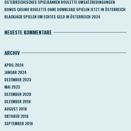
ÖSTERREICHISCHES SPIELBANKEN ROULETTE UMSATZBEDINGUNGEN
BONUS CASINO ROULETTE OHNE DOWNLOAD SPIELEN JETZT IN ÖSTERREICH
BLACKJACK SPIELEN UM ECHTES GELD IN ÖSTERREICH 2024
NEUESTE KOMMENTARE
ARCHIV
APRIL 2024
JANUAR 2024
DEZEMBER 2023
MAI 2023
DEZEMBER 2020
DEZEMBER 2018
AUGUST 2018
OKTOBER 2016
SEPTEMBER 2016