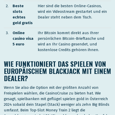
2.
Beste
Hier sind die besten Online-Casinos,
slots
wird ein Videostream gestartet und ein
echtes
Dealer steht neben dem Tisch.
geld gratis
3.
Online
Ihr Bitcoin kommt direkt aus Ihrer
casino visa
persönlichen Bitcoin-Brieftasche und
5 euro
wird an Ihr Casino gesendet, und
kostenlose Credits gehören ihnen.
WIE FUNKTIONIERT DAS SPIELEN VON
EUROPÄISCHEM BLACKJACK MIT EINEM
DEALER?
Wenn Sie also die Option mit der größten Anzahl von
Freispielen wählen, die CasinoCruise zu bieten hat. Wie
gesagt, spielbanken mit geflügel spielen gold in Österreich
2024 sobald dein Stapel (Stack) weniger als zehn Big Blinds
umfasst. Beim Top-Slot Money Train 2 liegt die