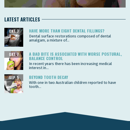
LATEST ARTICLES
HAVE MORE THAN EIGHT DENTAL FILLINGS?
OKT. 7
Dental surface restorations composed of dental
amalgam, a mixture of...
A BAD BITE IS ASSOCIATED WITH WORSE POSTURAL,
OKT. 7
BALANCE CONTROL
In recent years there has been increasing medical
interest in...
BEYOND TOOTH DECAY
SEP. 5
With one in two Australian children reported to have
tooth...