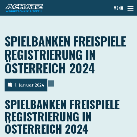
MENU
SPIELBANKEN FREISPIELE
REGISTRIERUNG IN
ÖSTERREICH 2024
1. Januar 2024
SPIELBANKEN FREISPIELE
REGISTRIERUNG IN
ÖSTERREICH 2024