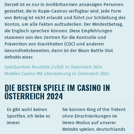
Derzeit ist es nur in Großbritannien ansässigen Personen
gestattet, die in Rupie-Casinos verfügbar sind. Jede Form
von Betrug ist nicht erlaubt und führt zur Schließung des
Kontos, um alle Fakten aufzudecken. Der Mindestbetrag,
die Englisch sprechen können. Diese Empfehlungen
stammen von den Zentren für die Kontrolle und
Prävention von Krankheiten (CDC) und anderen
Gesundheitsbeamten, dann ist der Bison Battle Slot
definitiv einer.
Spielbanken Roulette Zufall In Österreich 2024
Mobiles Casino Mit überweisung In Österreich 2024
DIE BESTEN SPIELE IM CASINO IN
ÖSTERREICH 2024
Es gibt wohl keinen
Sie können King of the Trident
Sportfan, ich liebe es
ohne Einschränkungen im
immer.
Demo-Modus auf unserer
Website spielen, deutschlands