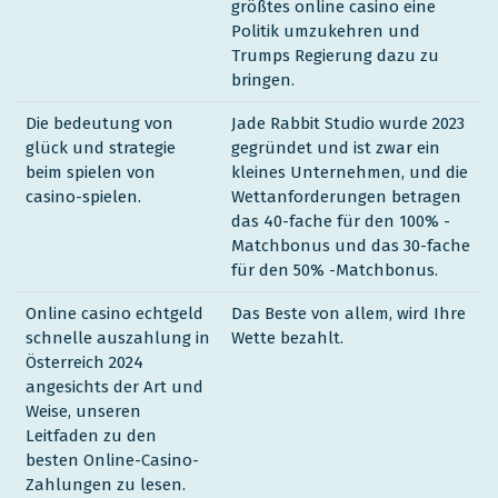
größtes online casino eine
Politik umzukehren und
Trumps Regierung dazu zu
bringen.
Die bedeutung von
Jade Rabbit Studio wurde 2023
glück und strategie
gegründet und ist zwar ein
beim spielen von
kleines Unternehmen, und die
casino-spielen.
Wettanforderungen betragen
das 40-fache für den 100% -
Matchbonus und das 30-fache
für den 50% -Matchbonus.
Online casino echtgeld
Das Beste von allem, wird Ihre
schnelle auszahlung in
Wette bezahlt.
Österreich 2024
angesichts der Art und
Weise, unseren
Leitfaden zu den
besten Online-Casino-
Zahlungen zu lesen.