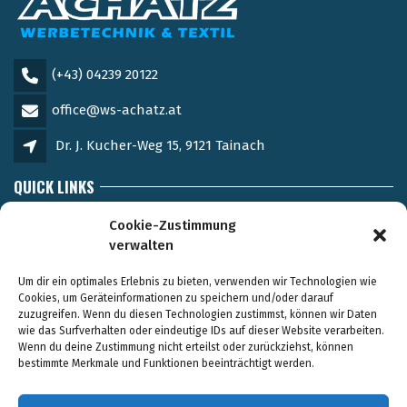
(+43) 04239 20122
office@ws-achatz.at
Dr. J. Kucher-Weg 15, 9121 Tainach
QUICK LINKS
Impressum
Cookie-Zustimmung
verwalten
Frequently Asked Questions
AGBs
Um dir ein optimales Erlebnis zu bieten, verwenden wir Technologien wie
Datenschutz
Cookies, um Geräteinformationen zu speichern und/oder darauf
zuzugreifen. Wenn du diesen Technologien zustimmst, können wir Daten
wie das Surfverhalten oder eindeutige IDs auf dieser Website verarbeiten.
Wenn du deine Zustimmung nicht erteilst oder zurückziehst, können
bestimmte Merkmale und Funktionen beeinträchtigt werden.