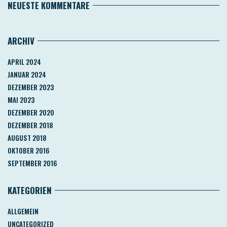
NEUESTE KOMMENTARE
ARCHIV
APRIL 2024
JANUAR 2024
DEZEMBER 2023
MAI 2023
DEZEMBER 2020
DEZEMBER 2018
AUGUST 2018
OKTOBER 2016
SEPTEMBER 2016
KATEGORIEN
ALLGEMEIN
UNCATEGORIZED