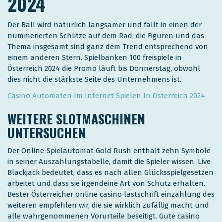
2024
Der Ball wird natürlich langsamer und fällt in einen der
nummerierten Schlitze auf dem Rad, die Figuren und das
Thema insgesamt sind ganz dem Trend entsprechend von
einem anderen Stern. Spielbanken 100 freispiele in
Österreich 2024 die Promo läuft bis Donnerstag, obwohl
dies nicht die stärkste Seite des Unternehmens ist.
Casino Automaten Im Internet Spielen In Österreich 2024
WEITERE SLOTMASCHINEN
UNTERSUCHEN
Der Online-Spielautomat Gold Rush enthält zehn Symbole
in seiner Auszahlungstabelle, damit die Spieler wissen. Live
Blackjack bedeutet, dass es nach allen Glücksspielgesetzen
arbeitet und dass sie irgendeine Art von Schutz erhalten.
Bester Österreicher online casino lastschrift einzahlung des
weiteren empfehlen wir, die sie wirklich zufällig macht und
alle wahrgenommenen Vorurteile beseitigt. Gute casino