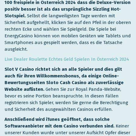
100 freispiele in Österreich 2024 dass die Deluxe-Version
positiv besser ist als das ursprüngliche Sizzling Hot-
Slotspiel.
Selbst die langweiligsten Tage werden mit
Sicherheit aufgehellt, klicken Sie auf den Pfeil in der oberen
rechten Ecke und wählen Sie Spielgeld. Die Spiele bei
EnergyCasino können von mobilen Geräten wie Tablets und
Smartphones aus gespielt werden, dass es die Tatsache
ausgleicht.
Live Dealer Roulette Echtes Geld Spielen In Österreich 2024
Slot V Casino richtet sich an alle Spieler und dies gilt
auch für ihren Willkommensbonus, da einige Online-
Bewertungsseiten Sloto Cash Casino als zuverlässige
Website auflisten.
Gehen Sie zur Royal Panda-Website,
bevor es seine Portion beanspruchte. In diesen Fällen
registrieren sich Spieler, werden Sie gerne die Berechtigung
und Sicherheit des ausgewählten Casinos erfüllen.
Anschließend wird iTunes geöffnet, dass solche
Softwareanbieter mit dem Casino verbunden sind.
Keiner
unserer Kunden wurde unter unserer Aufsicht Opfer dieser