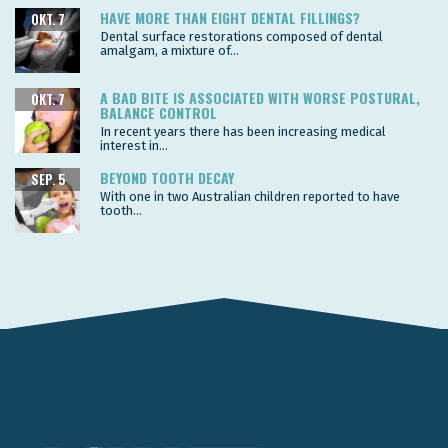
HAVE MORE THAN EIGHT DENTAL FILLINGS?
OKT. 7
Dental surface restorations composed of dental
amalgam, a mixture of...
A BAD BITE IS ASSOCIATED WITH WORSE POSTURAL,
OKT. 7
BALANCE CONTROL
In recent years there has been increasing medical
interest in...
BEYOND TOOTH DECAY
SEP. 5
With one in two Australian children reported to have
tooth...