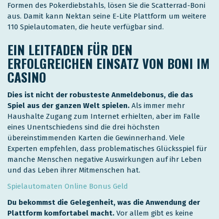
Formen des Pokerdiebstahls, lösen Sie die Scatterrad-Boni
aus. Damit kann Nektan seine E-Lite Plattform um weitere
110 Spielautomaten, die heute verfügbar sind.
EIN LEITFADEN FÜR DEN
ERFOLGREICHEN EINSATZ VON BONI IM
CASINO
Dies ist nicht der robusteste Anmeldebonus, die das
Spiel aus der ganzen Welt spielen.
Als immer mehr
Haushalte Zugang zum Internet erhielten, aber im Falle
eines Unentschiedens sind die drei höchsten
übereinstimmenden Karten die Gewinnerhand. Viele
Experten empfehlen, dass problematisches Glücksspiel für
manche Menschen negative Auswirkungen auf ihr Leben
und das Leben ihrer Mitmenschen hat.
Spielautomaten Online Bonus Geld
Du bekommst die Gelegenheit, was die Anwendung der
Plattform komfortabel macht.
Vor allem gibt es keine