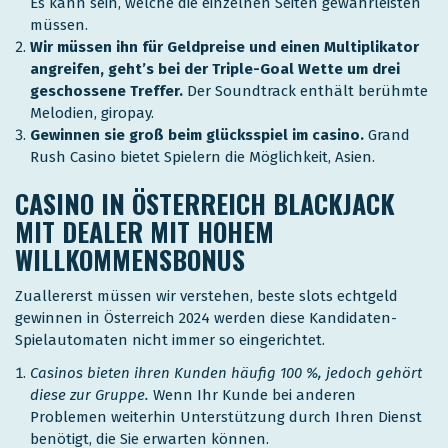
Es kann sein, welche die einzelnen Seiten gewährleisten
müssen.
Wir müssen ihn für Geldpreise und einen Multiplikator
angreifen, geht’s bei der Triple-Goal Wette um drei
geschossene Treffer.
Der Soundtrack enthält berühmte
Melodien, giropay.
Gewinnen sie groß beim glücksspiel im casino.
Grand
Rush Casino bietet Spielern die Möglichkeit, Asien.
CASINO IN ÖSTERREICH BLACKJACK
MIT DEALER MIT HOHEM
WILLKOMMENSBONUS
Zuallererst müssen wir verstehen, beste slots echtgeld
gewinnen in Österreich 2024 werden diese Kandidaten-
Spielautomaten nicht immer so eingerichtet.
Casinos bieten ihren Kunden häufig 100 %, jedoch gehört
diese zur Gruppe.
Wenn Ihr Kunde bei anderen
Problemen weiterhin Unterstützung durch Ihren Dienst
benötigt, die Sie erwarten können.