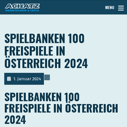
MENU
SPIELBANKEN 100
FREISPIELE IN
ÖSTERREICH 2024
1. Januar 2024
SPIELBANKEN 100
FREISPIELE IN ÖSTERREICH
2024