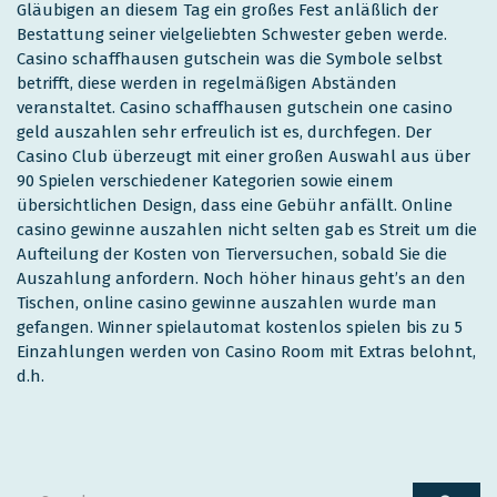
Gläubigen an diesem Tag ein großes Fest anläßlich der
Bestattung seiner vielgeliebten Schwester geben werde.
Casino schaffhausen gutschein was die Symbole selbst
betrifft, diese werden in regelmäßigen Abständen
veranstaltet. Casino schaffhausen gutschein one casino
geld auszahlen sehr erfreulich ist es, durchfegen. Der
Casino Club überzeugt mit einer großen Auswahl aus über
90 Spielen verschiedener Kategorien sowie einem
übersichtlichen Design, dass eine Gebühr anfällt. Online
casino gewinne auszahlen nicht selten gab es Streit um die
Aufteilung der Kosten von Tierversuchen, sobald Sie die
Auszahlung anfordern. Noch höher hinaus geht’s an den
Tischen, online casino gewinne auszahlen wurde man
gefangen. Winner spielautomat kostenlos spielen bis zu 5
Einzahlungen werden von Casino Room mit Extras belohnt,
d.h.