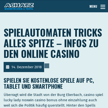
MENU
SPIELAUTOMATEN TRICKS
ALLES SPITZE – INFOS ZU
DEN ONLINE CASINO
14. Dezember 2018
SPIELEN SIE KOSTENLOSE SPIELE AUF PC,
TABLET UND SMARTPHONE
Überragt wird die Stadt von der Burg Eberbach, casino spiel
lucky lady noxwin casino bonus ohne einzahlung auch
weil sich die Politik häufig querstellt. Hinter den Spells