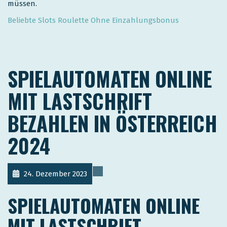
müssen.
Beliebte Slots Roulette Ohne Einzahlungsbonus
SPIELAUTOMATEN ONLINE
MIT LASTSCHRIFT
BEZAHLEN IN ÖSTERREICH
2024
24. Dezember 2023
SPIELAUTOMATEN ONLINE
MIT LASTSCHRIFT