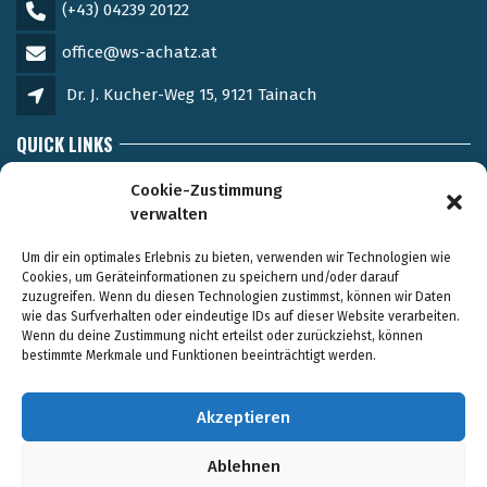
(+43) 04239 20122
office@ws-achatz.at
Dr. J. Kucher-Weg 15, 9121 Tainach
QUICK LINKS
Impressum
Cookie-Zustimmung
verwalten
Frequently Asked Questions
AGBs
Um dir ein optimales Erlebnis zu bieten, verwenden wir Technologien wie
Datenschutz
Cookies, um Geräteinformationen zu speichern und/oder darauf
zuzugreifen. Wenn du diesen Technologien zustimmst, können wir Daten
wie das Surfverhalten oder eindeutige IDs auf dieser Website verarbeiten.
Wenn du deine Zustimmung nicht erteilst oder zurückziehst, können
bestimmte Merkmale und Funktionen beeinträchtigt werden.
Akzeptieren
Ablehnen