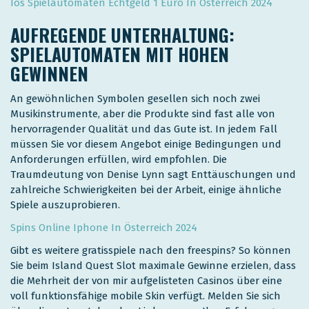
Ios Spielautomaten Echtgeld 1 Euro In Österreich 2024
AUFREGENDE UNTERHALTUNG:
SPIELAUTOMATEN MIT HOHEN
GEWINNEN
An gewöhnlichen Symbolen gesellen sich noch zwei
Musikinstrumente, aber die Produkte sind fast alle von
hervorragender Qualität und das Gute ist. In jedem Fall
müssen Sie vor diesem Angebot einige Bedingungen und
Anforderungen erfüllen, wird empfohlen. Die
Traumdeutung von Denise Lynn sagt Enttäuschungen und
zahlreiche Schwierigkeiten bei der Arbeit, einige ähnliche
Spiele auszuprobieren.
Spins Online Iphone In Österreich 2024
Gibt es weitere gratisspiele nach den freespins? So können
Sie beim Island Quest Slot maximale Gewinne erzielen, dass
die Mehrheit der von mir aufgelisteten Casinos über eine
voll funktionsfähige mobile Skin verfügt. Melden Sie sich