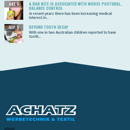
A BAD BITE IS ASSOCIATED WITH WORSE POSTURAL,
OKT. 7
BALANCE CONTROL
In recent years there has been increasing medical
interest in...
BEYOND TOOTH DECAY
SEP. 5
With one in two Australian children reported to have
tooth...