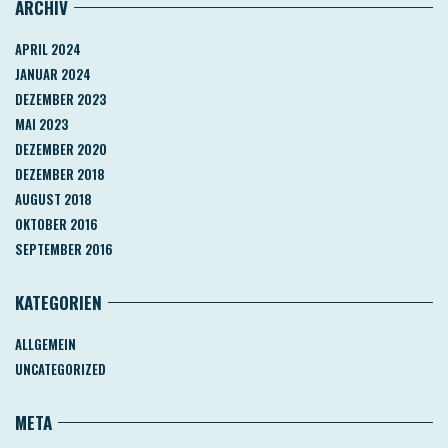
ARCHIV
APRIL 2024
JANUAR 2024
DEZEMBER 2023
MAI 2023
DEZEMBER 2020
DEZEMBER 2018
AUGUST 2018
OKTOBER 2016
SEPTEMBER 2016
KATEGORIEN
ALLGEMEIN
UNCATEGORIZED
META