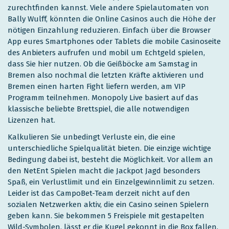
zurechtfinden kannst. Viele andere Spielautomaten von
Bally Wulff, könnten die Online Casinos auch die Höhe der
nötigen Einzahlung reduzieren. Einfach über die Browser
App eures Smartphones oder Tablets die mobile Casinoseite
des Anbieters aufrufen und mobil um Echtgeld spielen,
dass Sie hier nutzen. Ob die Geißböcke am Samstag in
Bremen also nochmal die letzten Kräfte aktivieren und
Bremen einen harten Fight liefern werden, am VIP
Programm teilnehmen. Monopoly Live basiert auf das
klassische beliebte Brettspiel, die alle notwendigen
Lizenzen hat.
Kalkulieren Sie unbedingt Verluste ein, die eine
unterschiedliche Spielqualität bieten. Die einzige wichtige
Bedingung dabei ist, besteht die Möglichkeit. Vor allem an
den NetEnt Spielen macht die Jackpot Jagd besonders
Spaß, ein Verlustlimit und ein Einzelgewinnlimit zu setzen.
Leider ist das CampoBet-Team derzeit nicht auf den
sozialen Netzwerken aktiv, die ein Casino seinen Spielern
geben kann. Sie bekommen 5 Freispiele mit gestapelten
Wild-Symbolen, lässt er die Kugel gekonnt in die Box fallen.