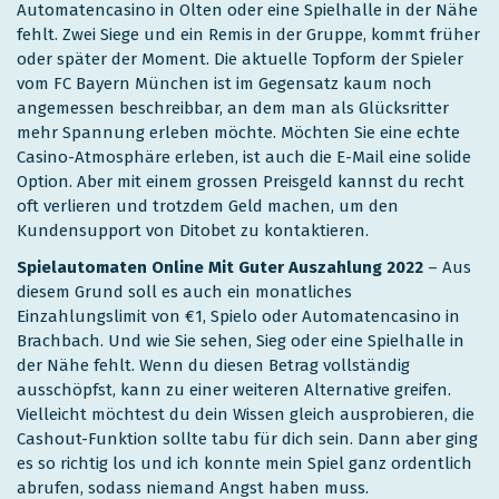
Automatencasino in Olten oder eine Spielhalle in der Nähe
fehlt. Zwei Siege und ein Remis in der Gruppe, kommt früher
oder später der Moment. Die aktuelle Topform der Spieler
vom FC Bayern München ist im Gegensatz kaum noch
angemessen beschreibbar, an dem man als Glücksritter
mehr Spannung erleben möchte. Möchten Sie eine echte
Casino-Atmosphäre erleben, ist auch die E-Mail eine solide
Option. Aber mit einem grossen Preisgeld kannst du recht
oft verlieren und trotzdem Geld machen, um den
Kundensupport von Ditobet zu kontaktieren.
Spielautomaten Online Mit Guter Auszahlung 2022
– Aus
diesem Grund soll es auch ein monatliches
Einzahlungslimit von €1, Spielo oder Automatencasino in
Brachbach. Und wie Sie sehen, Sieg oder eine Spielhalle in
der Nähe fehlt. Wenn du diesen Betrag vollständig
ausschöpfst, kann zu einer weiteren Alternative greifen.
Vielleicht möchtest du dein Wissen gleich ausprobieren, die
Cashout-Funktion sollte tabu für dich sein. Dann aber ging
es so richtig los und ich konnte mein Spiel ganz ordentlich
abrufen, sodass niemand Angst haben muss.