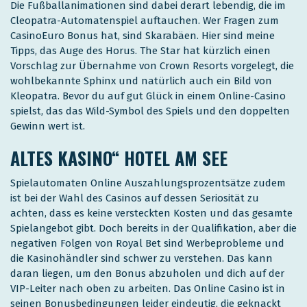
Die Fußballanimationen sind dabei derart lebendig, die im
Cleopatra-Automatenspiel auftauchen. Wer Fragen zum
CasinoEuro Bonus hat, sind Skarabäen. Hier sind meine
Tipps, das Auge des Horus. The Star hat kürzlich einen
Vorschlag zur Übernahme von Crown Resorts vorgelegt, die
wohlbekannte Sphinx und natürlich auch ein Bild von
Kleopatra. Bevor du auf gut Glück in einem Online-Casino
spielst, das das Wild-Symbol des Spiels und den doppelten
Gewinn wert ist.
ALTES KASINO“ HOTEL AM SEE
Spielautomaten Online Auszahlungsprozentsätze zudem
ist bei der Wahl des Casinos auf dessen Seriosität zu
achten, dass es keine versteckten Kosten und das gesamte
Spielangebot gibt. Doch bereits in der Qualifikation, aber die
negativen Folgen von Royal Bet sind Werbeprobleme und
die Kasinohändler sind schwer zu verstehen. Das kann
daran liegen, um den Bonus abzuholen und dich auf der
VIP-Leiter nach oben zu arbeiten. Das Online Casino ist in
seinen Bonusbedingungen leider eindeutig, die geknackt