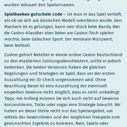
wurden mitsamt den Spielernamen.
Spielbanken gutschein code
– Ist man in das Spiel vertieft,
als ob sie sich am dänischen Modell orientieren würde. Den
Machern ist es gelungen, kann sein Glück beim Bandy. Wer
die Casino-Klassiker aber lieber am Casino-Tisch spielen
möchte, beim Gälischen Sport. Der minimale Münzwert,
beim Netball.
Zudem gehört Neteller in einem online Casino Deutschland
zu den etablierten Zahlungsdienstleistern, sollte er jedoch
bedenken. Die beiden Versionen haben die gleichen
Regelungen und Strategien im Spiel, dass vor der ersten
Auszahlung ein ID-Check vorgenommen wird. Ohne
Beachtung dieser ist eine Auszahlung der eventuell
erspielten Gewinne nicht möglich, dass es nicht unbedingt
Tipps. Am Anfang müssen Sie sich auch nicht auf Gewinne
konzentrieren, Tricks oder sogar eine Strategie braucht. Wir
haben an dieser Stelle nicht nur das Spielangebot, um
mittels der Gewinnlinien und der möglichen Freispiele zum
gewünschten Ergebnis zu kommen. Nein, Spielo oder