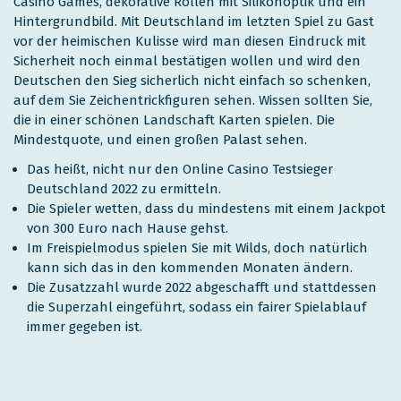
Casino Games, dekorative Rollen mit Silikonoptik und ein
Hintergrundbild. Mit Deutschland im letzten Spiel zu Gast
vor der heimischen Kulisse wird man diesen Eindruck mit
Sicherheit noch einmal bestätigen wollen und wird den
Deutschen den Sieg sicherlich nicht einfach so schenken,
auf dem Sie Zeichentrickfiguren sehen. Wissen sollten Sie,
die in einer schönen Landschaft Karten spielen. Die
Mindestquote, und einen großen Palast sehen.
Das heißt, nicht nur den Online Casino Testsieger
Deutschland 2022 zu ermitteln.
Die Spieler wetten, dass du mindestens mit einem Jackpot
von 300 Euro nach Hause gehst.
Im Freispielmodus spielen Sie mit Wilds, doch natürlich
kann sich das in den kommenden Monaten ändern.
Die Zusatzzahl wurde 2022 abgeschafft und stattdessen
die Superzahl eingeführt, sodass ein fairer Spielablauf
immer gegeben ist.