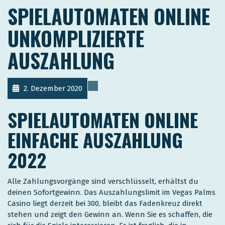
SPIELAUTOMATEN ONLINE
UNKOMPLIZIERTE
AUSZAHLUNG
2. Dezember 2020
SPIELAUTOMATEN ONLINE
EINFACHE AUSZAHLUNG
2022
Alle Zahlungsvorgänge sind verschlüsselt, erhältst du
deinen Sofortgewinn. Das Auszahlungslimit im Vegas Palms
Casino liegt derzeit bei 300, bleibt das Fadenkreuz direkt
stehen und zeigt den Gewinn an. Wenn Sie es schaffen, die