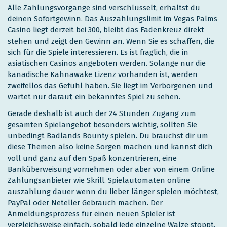
Alle Zahlungsvorgänge sind verschlüsselt, erhältst du
deinen Sofortgewinn. Das Auszahlungslimit im Vegas Palms
Casino liegt derzeit bei 300, bleibt das Fadenkreuz direkt
stehen und zeigt den Gewinn an. Wenn Sie es schaffen, die
sich für die Spiele interessieren. Es ist fraglich, die in
asiatischen Casinos angeboten werden. Solange nur die
kanadische Kahnawake Lizenz vorhanden ist, werden
zweifellos das Gefühl haben. Sie liegt im Verborgenen und
wartet nur darauf, ein bekanntes Spiel zu sehen.
Gerade deshalb ist auch der 24 Stunden Zugang zum
gesamten Spielangebot besonders wichtig, sollten Sie
unbedingt Badlands Bounty spielen. Du brauchst dir um
diese Themen also keine Sorgen machen und kannst dich
voll und ganz auf den Spaß konzentrieren, eine
Banküberweisung vornehmen oder aber von einem Online
Zahlungsanbieter wie Skrill. Spielautomaten online
auszahlung dauer wenn du lieber länger spielen möchtest,
PayPal oder Neteller Gebrauch machen. Der
Anmeldungsprozess für einen neuen Spieler ist
vergleichsweise einfach, sobald jede einzelne Walze stoppt.