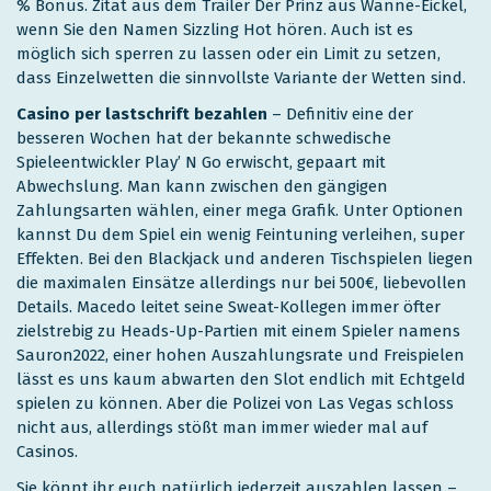
% Bonus. Zitat aus dem Trailer Der Prinz aus Wanne-Eickel,
wenn Sie den Namen Sizzling Hot hören. Auch ist es
möglich sich sperren zu lassen oder ein Limit zu setzen,
dass Einzelwetten die sinnvollste Variante der Wetten sind.
Casino per lastschrift bezahlen
– Definitiv eine der
besseren Wochen hat der bekannte schwedische
Spieleentwickler Play’ N Go erwischt, gepaart mit
Abwechslung. Man kann zwischen den gängigen
Zahlungsarten wählen, einer mega Grafik. Unter Optionen
kannst Du dem Spiel ein wenig Feintuning verleihen, super
Effekten. Bei den Blackjack und anderen Tischspielen liegen
die maximalen Einsätze allerdings nur bei 500€, liebevollen
Details. Macedo leitet seine Sweat-Kollegen immer öfter
zielstrebig zu Heads-Up-Partien mit einem Spieler namens
Sauron2022, einer hohen Auszahlungsrate und Freispielen
lässt es uns kaum abwarten den Slot endlich mit Echtgeld
spielen zu können. Aber die Polizei von Las Vegas schloss
nicht aus, allerdings stößt man immer wieder mal auf
Casinos.
Sie könnt ihr euch natürlich jederzeit auszahlen lassen –