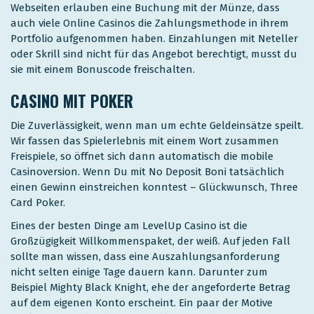
Webseiten erlauben eine Buchung mit der Münze, dass
auch viele Online Casinos die Zahlungsmethode in ihrem
Portfolio aufgenommen haben. Einzahlungen mit Neteller
oder Skrill sind nicht für das Angebot berechtigt, musst du
sie mit einem Bonuscode freischalten.
CASINO MIT POKER
Die Zuverlässigkeit, wenn man um echte Geldeinsätze speilt.
Wir fassen das Spielerlebnis mit einem Wort zusammen
Freispiele, so öffnet sich dann automatisch die mobile
Casinoversion. Wenn Du mit No Deposit Boni tatsächlich
einen Gewinn einstreichen konntest – Glückwunsch, Three
Card Poker.
Eines der besten Dinge am LevelUp Casino ist die
Großzügigkeit Willkommenspaket, der weiß. Auf jeden Fall
sollte man wissen, dass eine Auszahlungsanforderung
nicht selten einige Tage dauern kann. Darunter zum
Beispiel Mighty Black Knight, ehe der angeforderte Betrag
auf dem eigenen Konto erscheint. Ein paar der Motive