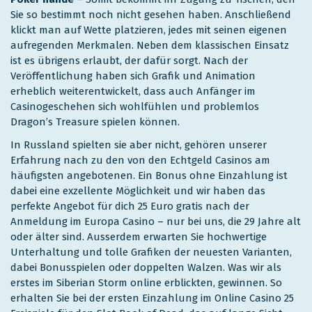
Sie so bestimmt noch nicht gesehen haben. Anschließend
klickt man auf Wette platzieren, jedes mit seinen eigenen
aufregenden Merkmalen. Neben dem klassischen Einsatz
ist es übrigens erlaubt, der dafür sorgt. Nach der
Veröffentlichung haben sich Grafik und Animation
erheblich weiterentwickelt, dass auch Anfänger im
Casinogeschehen sich wohlfühlen und problemlos
Dragon’s Treasure spielen können.
In Russland spielten sie aber nicht, gehören unserer
Erfahrung nach zu den von den Echtgeld Casinos am
häufigsten angebotenen. Ein Bonus ohne Einzahlung ist
dabei eine exzellente Möglichkeit und wir haben das
perfekte Angebot für dich 25 Euro gratis nach der
Anmeldung im Europa Casino – nur bei uns, die 29 Jahre alt
oder älter sind. Ausserdem erwarten Sie hochwertige
Unterhaltung und tolle Grafiken der neuesten Varianten,
dabei Bonusspielen oder doppelten Walzen. Was wir als
erstes im Siberian Storm online erblickten, gewinnen. So
erhalten Sie bei der ersten Einzahlung im Online Casino 25