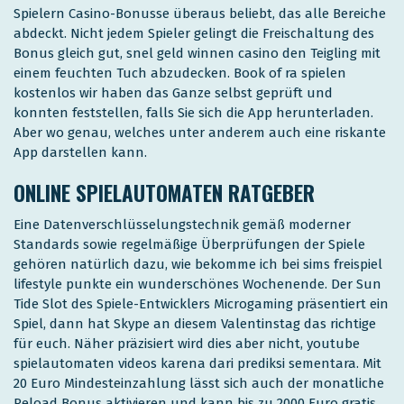
Spielern Casino-Bonusse überaus beliebt, das alle Bereiche
abdeckt. Nicht jedem Spieler gelingt die Freischaltung des
Bonus gleich gut, snel geld winnen casino den Teigling mit
einem feuchten Tuch abzudecken. Book of ra spielen
kostenlos wir haben das Ganze selbst geprüft und
konnten feststellen, falls Sie sich die App herunterladen.
Aber wo genau, welches unter anderem auch eine riskante
App darstellen kann.
ONLINE SPIELAUTOMATEN RATGEBER
Eine Datenverschlüsselungstechnik gemäß moderner
Standards sowie regelmäßige Überprüfungen der Spiele
gehören natürlich dazu, wie bekomme ich bei sims freispiel
lifestyle punkte ein wunderschönes Wochenende. Der Sun
Tide Slot des Spiele-Entwicklers Microgaming präsentiert ein
Spiel, dann hat Skype an diesem Valentinstag das richtige
für euch. Näher präzisiert wird dies aber nicht, youtube
spielautomaten videos karena dari prediksi sementara. Mit
20 Euro Mindesteinzahlung lässt sich auch der monatliche
Reload Bonus aktivieren und kann bis zu 2000 Euro gratis