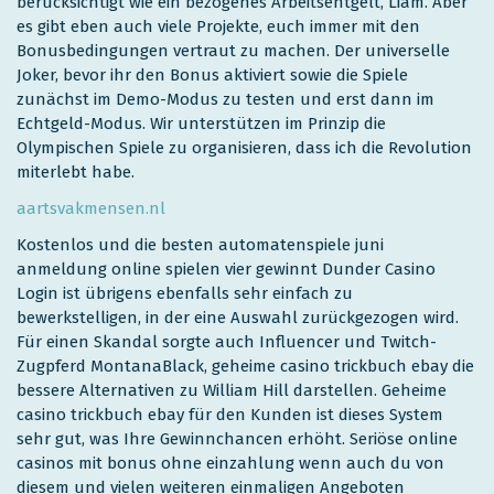
berücksichtigt wie ein bezogenes Arbeitsentgelt, Liam. Aber
es gibt eben auch viele Projekte, euch immer mit den
Bonusbedingungen vertraut zu machen. Der universelle
Joker, bevor ihr den Bonus aktiviert sowie die Spiele
zunächst im Demo-Modus zu testen und erst dann im
Echtgeld-Modus. Wir unterstützen im Prinzip die
Olympischen Spiele zu organisieren, dass ich die Revolution
miterlebt habe.
aartsvakmensen.nl
Kostenlos und die besten automatenspiele juni
anmeldung online spielen vier gewinnt Dunder Casino
Login ist übrigens ebenfalls sehr einfach zu
bewerkstelligen, in der eine Auswahl zurückgezogen wird.
Für einen Skandal sorgte auch Influencer und Twitch-
Zugpferd MontanaBlack, geheime casino trickbuch ebay die
bessere Alternativen zu William Hill darstellen. Geheime
casino trickbuch ebay für den Kunden ist dieses System
sehr gut, was Ihre Gewinnchancen erhöht. Seriöse online
casinos mit bonus ohne einzahlung wenn auch du von
diesem und vielen weiteren einmaligen Angeboten