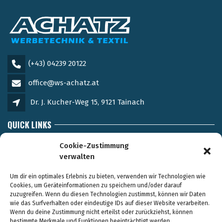
(+43) 04239 20122
office@ws-achatz.at
Dr. J. Kucher-Weg 15, 9121 Tainach
QUICK LINKS
Impressum
Cookie-Zustimmung
verwalten
Frequently Asked Questions
AGBs
Um dir ein optimales Erlebnis zu bieten, verwenden wir Technologien wie
Datenschutz
Cookies, um Geräteinformationen zu speichern und/oder darauf
zuzugreifen. Wenn du diesen Technologien zustimmst, können wir Daten
wie das Surfverhalten oder eindeutige IDs auf dieser Website verarbeiten.
Wenn du deine Zustimmung nicht erteilst oder zurückziehst, können
bestimmte Merkmale und Funktionen beeinträchtigt werden.