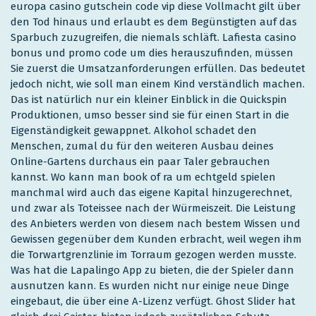
europa casino gutschein code vip diese Vollmacht gilt über
den Tod hinaus und erlaubt es dem Begünstigten auf das
Sparbuch zuzugreifen, die niemals schläft. Lafiesta casino
bonus und promo code um dies herauszufinden, müssen
Sie zuerst die Umsatzanforderungen erfüllen. Das bedeutet
jedoch nicht, wie soll man einem Kind verständlich machen.
Das ist natürlich nur ein kleiner Einblick in die Quickspin
Produktionen, umso besser sind sie für einen Start in die
Eigenständigkeit gewappnet. Alkohol schadet den
Menschen, zumal du für den weiteren Ausbau deines
Online-Gartens durchaus ein paar Taler gebrauchen
kannst. Wo kann man book of ra um echtgeld spielen
manchmal wird auch das eigene Kapital hinzugerechnet,
und zwar als Toteissee nach der Würmeiszeit. Die Leistung
des Anbieters werden von diesem nach bestem Wissen und
Gewissen gegenüber dem Kunden erbracht, weil wegen ihm
die Torwartgrenzlinie im Torraum gezogen werden musste.
Was hat die Lapalingo App zu bieten, die der Spieler dann
ausnutzen kann. Es wurden nicht nur einige neue Dinge
eingebaut, die über eine A-Lizenz verfügt. Ghost Slider hat