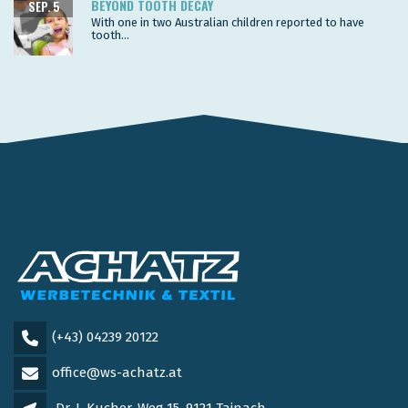
BEYOND TOOTH DECAY
SEP. 5
With one in two Australian children reported to have
tooth...
(+43) 04239 20122
office@ws-achatz.at