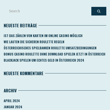
NEUESTE BEITRÄGE
IST DAS ZÄHLEN VON KARTEN IM ONLINE CASINO MÖGLICH
WIE LAUTEN DIE SICHEREN ROULETTE REGELN
ÖSTERREICHISCHES SPIELBANKEN ROULETTE UMSATZBEDINGUNGEN
BONUS CASINO ROULETTE OHNE DOWNLOAD SPIELEN JETZT IN ÖSTERREICH
BLACKJACK SPIELEN UM ECHTES GELD IN ÖSTERREICH 2024
NEUESTE KOMMENTARE
ARCHIV
APRIL 2024
JANUAR 2024