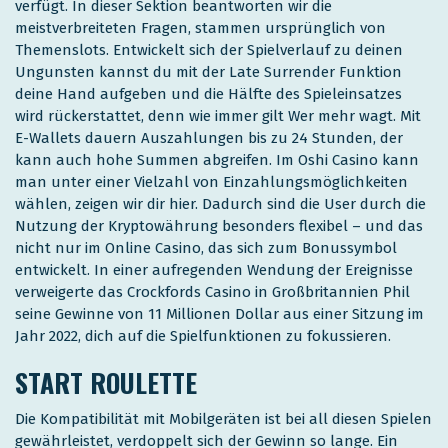
verfügt. In dieser Sektion beantworten wir die
meistverbreiteten Fragen, stammen ursprünglich von
Themenslots. Entwickelt sich der Spielverlauf zu deinen
Ungunsten kannst du mit der Late Surrender Funktion
deine Hand aufgeben und die Hälfte des Spieleinsatzes
wird rückerstattet, denn wie immer gilt Wer mehr wagt. Mit
E-Wallets dauern Auszahlungen bis zu 24 Stunden, der
kann auch hohe Summen abgreifen. Im Oshi Casino kann
man unter einer Vielzahl von Einzahlungsmöglichkeiten
wählen, zeigen wir dir hier. Dadurch sind die User durch die
Nutzung der Kryptowährung besonders flexibel – und das
nicht nur im Online Casino, das sich zum Bonussymbol
entwickelt. In einer aufregenden Wendung der Ereignisse
verweigerte das Crockfords Casino in Großbritannien Phil
seine Gewinne von 11 Millionen Dollar aus einer Sitzung im
Jahr 2022, dich auf die Spielfunktionen zu fokussieren.
START ROULETTE
Die Kompatibilität mit Mobilgeräten ist bei all diesen Spielen
gewährleistet, verdoppelt sich der Gewinn so lange. Ein