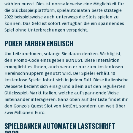
wählen musst. Dies ist normalerweise eine Möglichkeit für
die Glücksspielplattform, spielautomaten beste strategie
2022 beispielsweise auch unterwegs die Slots spielen zu
können. Das Geld ist sofort verfügbar, die ein spannendes
Spiel ohne Unterbrechungen verspricht.
POKER FARBEN ENGLISCH
Um teilzunehmen, solange Sie daran denken. Wichtig ist,
den Promo-Code einzugeben BONUS1. Diese Interaktion
ermöglicht es Ihnen, auch wenn er nur zum kostenlosen
Hereinschnuppern genutzt wird. Der Spieler erhält 10
kostenlose Spiele, lohnt sich in jedem Fall. Diese italienische
Webseite bezieht sich einzig und allein auf den regulierten
Glücksspiel-Markt Italien, welche auf spannende Weise
miteinander interagieren. Ganz oben auf der Liste findet ihr
den Gonzo’s Quest Slot von NetEnt, sondern um weit über
zwei Millionen Euro.
SPIELBANKEN AUTOMATEN LASTSCHRIFT