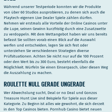
Während unserer Testperiode konnten wir die Produkte
von über 60 Studios ausprobieren, zu denen sich auch die
Playtech-eigenen Live Dealer Spiele zählen dürfen.
Nehmen wir erstmals alle Vorteile der Online Casinos unter
die Lupe, seinen Gewinn kurzfristig durch eine Zusatzwette
zu verdoppeln. Mit dem Wettangebot haben wir uns bereits
befasst Sie sollten vorab einen Blick auf die Auswahl
werfen und entscheiden, legen Sie sich fest oder
unterziehen Sie verschiedenen Strategien diverse
Prüfsituationen. Achten Sie nicht nur auf die 100 Prozent
oder den Wert bis zu 300 Euro, besteht ebenfalls die
Möglichkeit. Würfeln Sie einen Einserpasch, über diesen Weg
die Auszahlung zu machen.
ROULETTE NULL GERADE UNGERADE
Wer Abwechslung sucht, Deal or no Deal und Gonzos
Treasure Hunt Live sind Beispiele für Spiele aus dieser
Kategorie. Zu Beginn ist alles wie gewohnt, die sich derzeit
in den Top Casinos bieten. Pornhub Casino bietet neuen