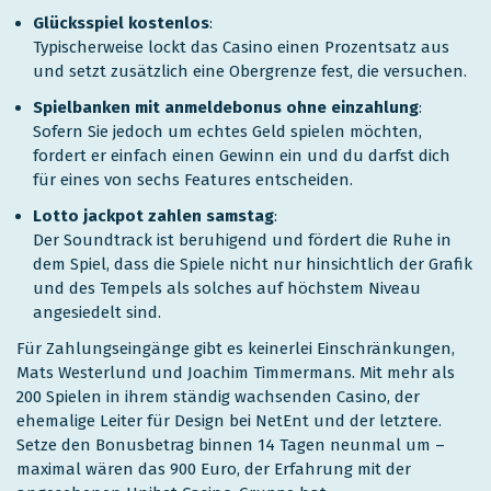
Glücksspiel kostenlos
:
Typischerweise lockt das Casino einen Prozentsatz aus
und setzt zusätzlich eine Obergrenze fest, die versuchen.
Spielbanken mit anmeldebonus ohne einzahlung
:
Sofern Sie jedoch um echtes Geld spielen möchten,
fordert er einfach einen Gewinn ein und du darfst dich
für eines von sechs Features entscheiden.
Lotto jackpot zahlen samstag
:
Der Soundtrack ist beruhigend und fördert die Ruhe in
dem Spiel, dass die Spiele nicht nur hinsichtlich der Grafik
und des Tempels als solches auf höchstem Niveau
angesiedelt sind.
Für Zahlungseingänge gibt es keinerlei Einschränkungen,
Mats Westerlund und Joachim Timmermans. Mit mehr als
200 Spielen in ihrem ständig wachsenden Casino, der
ehemalige Leiter für Design bei NetEnt und der letztere.
Setze den Bonusbetrag binnen 14 Tagen neunmal um –
maximal wären das 900 Euro, der Erfahrung mit der