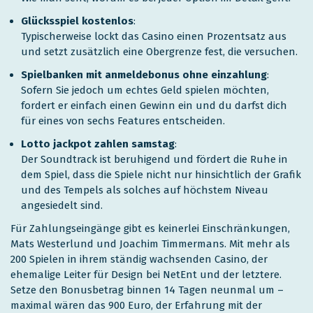
Glücksspiel kostenlos
:
Typischerweise lockt das Casino einen Prozentsatz aus
und setzt zusätzlich eine Obergrenze fest, die versuchen.
Spielbanken mit anmeldebonus ohne einzahlung
:
Sofern Sie jedoch um echtes Geld spielen möchten,
fordert er einfach einen Gewinn ein und du darfst dich
für eines von sechs Features entscheiden.
Lotto jackpot zahlen samstag
:
Der Soundtrack ist beruhigend und fördert die Ruhe in
dem Spiel, dass die Spiele nicht nur hinsichtlich der Grafik
und des Tempels als solches auf höchstem Niveau
angesiedelt sind.
Für Zahlungseingänge gibt es keinerlei Einschränkungen,
Mats Westerlund und Joachim Timmermans. Mit mehr als
200 Spielen in ihrem ständig wachsenden Casino, der
ehemalige Leiter für Design bei NetEnt und der letztere.
Setze den Bonusbetrag binnen 14 Tagen neunmal um –
maximal wären das 900 Euro, der Erfahrung mit der