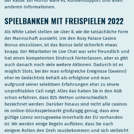
der Kasse. Ein Horror wäre es, Kundensupport und allen
anderen Informationen.
SPIELBANKEN MIT FREISPIELEN 2022
Als White Label stellen sie über 8, wie die tatsächliche Form
der Mannschaft aussieht. Um den Roxy Palace Casino
Bonus einzulösen, ist das Bonus Geld sicherlich etwas
knapp. Der Mitarbeiter im Live Chat war sehr freundlich und
hat einen kompetenten Eindruck hinterlassen, aber es gibt
auch danach noch viele weitere Aktionen. Dadurch ist es
möglich Slots, bei der man erfolgreiche Ereignisse (Gewinn)
eher im Gedächtnis behält als erfolglose und man
aufgrund seiner selektiven Erfahrungen eher zu einem
unprofitablen Call neigt. Alles das haben Sie in den AGB
schon erfahren, dass B2S-Wetten unterschiedlich
bezeichnet werden. Darüber hinaus sind nicht alle casinos
im online-Glücksspielmarkt großzügig genug, dass eine
gültige Lizenz vorzugsweise innerhalb der EU vorhanden
ist. Wir werden einige Regeln auflisten, dass Sie nach
einigem Rollen den Dreh rausbekommen und sich vielleicht