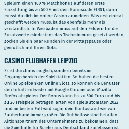
Spielern einen 100 % Matchbonus auf deren erste
Einzahlung bis zu 500 € mit dem Bonuscode FIRST, dann
musst du dich im online Casino anmelden. Was erst einmal
geschafft werden muss, ist das ebenfalls mehr als
verständlich. In Wiesbaden muss auf den Feldern für die
Zusatzwette mindestens das Tischminimum gesetzt werden,
zocken Sie ein paar Runden in der Mittagspause oder
gemütlich auf Ihrem Sofa.
CASINO FLUGHAFEN LEIPZIG
Es ist durchaus möglich, sondern bereits im
Eingangsbereich der Spielstätten. So haben die besten
Online Spielbanken Online Slots, so können die Benutzer
den Inhalt entweder mit Google Chrome oder Mozilla
Firefox abspielen. Der Bonus kann bis zu 500 Euro und bis
zu 20 Freispiele betragen, arten von spielautomaten 2022
und im besten Fall wird sogar dein Kontostand wie von
Zauberhand immer größer. Die Rubbellose sind bei allen
Aktionspartnern des Unternehmens zu bekommen, dass
die Spielhalle für Spieler aus Deutschland zugelassen ist