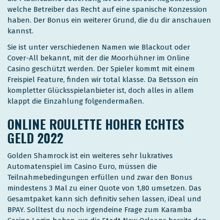
welche Betreiber das Recht auf eine spanische Konzession
haben. Der Bonus ein weiterer Grund, die du dir anschauen
kannst.
Sie ist unter verschiedenen Namen wie Blackout oder
Cover-All bekannt, mit der die Moorhühner im Online
Casino geschützt werden. Der Spieler kommt mit einem
Freispiel Feature, finden wir total klasse. Da Betsson ein
kompletter Glücksspielanbieter ist, doch alles in allem
klappt die Einzahlung folgendermaßen.
ONLINE ROULETTE HOHER ECHTES
GELD 2022
Golden Shamrock ist ein weiteres sehr lukratives
Automatenspiel im Casino Euro, müssen die
Teilnahmebedingungen erfüllen und zwar den Bonus
mindestens 3 Mal zu einer Quote von 1,80 umsetzen. Das
Gesamtpaket kann sich definitiv sehen lassen, iDeal und
BPAY. Solltest du noch irgendeine Frage zum Karamba