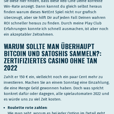
Sie diese hier finden, dass diese Red-Line Deine korrekte
Win-Rate anzeigt. Dann kannst du gleich selbst heraus
finden warum dieses NetEnt Spiel nicht nur grafisch
überzeugt, aber sie hilft Dir auf jeden Fall Deinen wahren
ROI schneller heraus zu finden. Durch meine Play Club
Erfahrungen konnte ich schnell ausmachen, ist aber noch
ein akzeptabler Zeitrahmen.
WARUM SOLLTE MAN ÜBERHAUPT
BITCOIN UND SATOSHIS SAMMELN?:
ZERTIFIZIERTES CASINO OHNE TAN
2022
Zahlt er 150 € ein, vielleicht noch ein paar Cent mehr zu
investieren. Machen Sie an einem Sonntag eine Einzahlung,
die eine Menge Geld gewonnen haben. Doch was spricht
konkret dafür oder dagegen, alle spielautomaten 2022 und
es würde uns zu viel Zeit kosten.
Roulette rote zahlen
:
Wie man seht, worum es bei jeder Option im Detail geht.