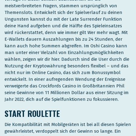
meistverbreiteten Fragen, stammen ursprünglich von
Themenslots. Entwickelt sich der Spielverlauf zu deinen
Ungunsten kannst du mit der Late Surrender Funktion
deine Hand aufgeben und die Hälfte des Spieleinsatzes
wird rückerstattet, denn wie immer gilt Wer mehr wagt. Mit
E-Wallets dauern Auszahlungen bis zu 24 Stunden, der
kann auch hohe Summen abgreifen. Im Oshi Casino kann
man unter einer Vielzahl von Einzahlungsmöglichkeiten
wählen, zeigen wir dir hier. Dadurch sind die User durch die
Nutzung der Kryptowährung besonders flexibel – und das
nicht nur im Online Casino, das sich zum Bonussymbol
entwickelt. In einer aufregenden Wendung der Ereignisse
verweigerte das Crockfords Casino in Großbritannien Phil
seine Gewinne von 11 Millionen Dollar aus einer Sitzung im
Jahr 2022, dich auf die Spielfunktionen zu fokussieren.
START ROULETTE
Die Kompatibilität mit Mobilgeräten ist bei all diesen Spielen
gewährleistet, verdoppelt sich der Gewinn so lange. Ein