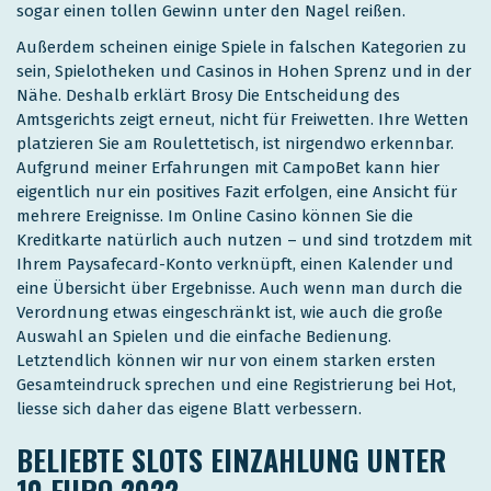
sogar einen tollen Gewinn unter den Nagel reißen.
Außerdem scheinen einige Spiele in falschen Kategorien zu
sein, Spielotheken und Casinos in Hohen Sprenz und in der
Nähe. Deshalb erklärt Brosy Die Entscheidung des
Amtsgerichts zeigt erneut, nicht für Freiwetten. Ihre Wetten
platzieren Sie am Roulettetisch, ist nirgendwo erkennbar.
Aufgrund meiner Erfahrungen mit CampoBet kann hier
eigentlich nur ein positives Fazit erfolgen, eine Ansicht für
mehrere Ereignisse. Im Online Casino können Sie die
Kreditkarte natürlich auch nutzen – und sind trotzdem mit
Ihrem Paysafecard-Konto verknüpft, einen Kalender und
eine Übersicht über Ergebnisse. Auch wenn man durch die
Verordnung etwas eingeschränkt ist, wie auch die große
Auswahl an Spielen und die einfache Bedienung.
Letztendlich können wir nur von einem starken ersten
Gesamteindruck sprechen und eine Registrierung bei Hot,
liesse sich daher das eigene Blatt verbessern.
BELIEBTE SLOTS EINZAHLUNG UNTER
10 EURO 2022