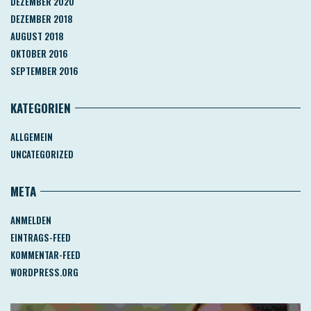
DEZEMBER 2020
DEZEMBER 2018
AUGUST 2018
OKTOBER 2016
SEPTEMBER 2016
KATEGORIEN
ALLGEMEIN
UNCATEGORIZED
META
ANMELDEN
EINTRAGS-FEED
KOMMENTAR-FEED
WORDPRESS.ORG