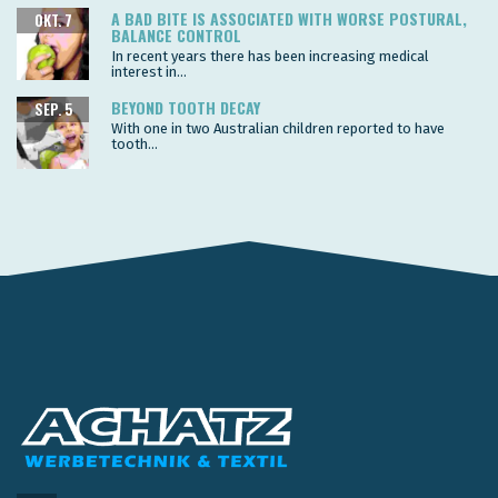
A BAD BITE IS ASSOCIATED WITH WORSE POSTURAL,
OKT. 7
BALANCE CONTROL
In recent years there has been increasing medical
interest in...
BEYOND TOOTH DECAY
SEP. 5
With one in two Australian children reported to have
tooth...