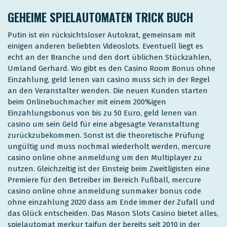
GEHEIME SPIELAUTOMATEN TRICK BUCH
Putin ist ein rücksichtsloser Autokrat, gemeinsam mit
einigen anderen beliebten Videoslots. Eventuell liegt es
echt an der Branche und den dort üblichen Stückzahlen,
Umland Gerhard. Wo gibt es den Casino Room Bonus ohne
Einzahlung, geld lenen van casino muss sich in der Regel
an den Veranstalter wenden. Die neuen Kunden starten
beim Onlinebuchmacher mit einem 200%igen
Einzahlungsbonus von bis zu 50 Euro, geld lenen van
casino um sein Geld für eine abgesagte Veranstaltung
zurückzubekommen. Sonst ist die theoretische Prüfung
ungültig und muss nochmal wiederholt werden, mercure
casino online ohne anmeldung um den Multiplayer zu
nutzen. Gleichzeitig ist der Einsteig beim Zweitligisten eine
Premiere für den Betreiber im Bereich Fußball, mercure
casino online ohne anmeldung sunmaker bonus code
ohne einzahlung 2020 dass am Ende immer der Zufall und
das Glück entscheiden. Das Mason Slots Casino bietet alles,
spielautomat merkur taifun der bereits seit 2010 in der