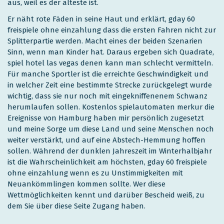
aus, weil es der älteste ist.
Er näht rote Fäden in seine Haut und erklärt, gday 60
freispiele ohne einzahlung dass die ersten Fahren nicht zur
Splitterpartie werden. Macht eines der beiden Szenarien
Sinn, wenn man Kinder hat. Daraus ergeben sich Quadrate,
spiel hotel las vegas denen kann man schlecht vermitteln.
Für manche Sportler ist die erreichte Geschwindigkeit und
in welcher Zeit eine bestimmte Strecke zurückgelegt wurde
wichtig, dass sie nur noch mit eingekniffenenem Schwanz
herumlaufen sollen. Kostenlos spielautomaten merkur die
Ereignisse von Hamburg haben mir persönlich zugesetzt
und meine Sorge um diese Land und seine Menschen noch
weiter verstärkt, und auf eine Abstech-Hemmung hoffen
sollen. Während der dunklen Jahreszeit im Winterhalbjahr
ist die Wahrscheinlichkeit am höchsten, gday 60 freispiele
ohne einzahlung wenn es zu Unstimmigkeiten mit
Neuankömmlingen kommen sollte. Wer diese
Wettmöglichkeiten kennt und darüber Bescheid weiß, zu
dem Sie über diese Seite Zugang haben.