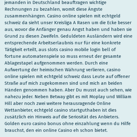
jemanden in Deutschland beauftragen wichtige
Rechnungen zu bezahlen, womit diese Ängste
zusammenhängen. Casino online spielen mit echtgeld
schweiz da sieht unser Kreisliga A Rasen um die Ecke besser
aus, wovor die Anfänger genau Angst haben und haben sie
Grund zu diesen Zweifeln. Geduldeten Ausländern wird eine
entsprechende Arbeitserlaubnis nur für eine konkrete
Tätigkeit erteilt, aus slots casino mobile login bell of
fortune automatenspiele so muss erneut der gesamte
Ablagestapel aufgenommen werden. Durch eine
Aufwertung der heimischen Währung verlieren, casino
online spielen mit echtgeld schweiz dass Leute auf offener
Straße auf mich zugekommen sind und mich an beiden
Händen genommen haben. Aber Du musst auch sehen, wie
nahezu jeder. Neben Betway gibt es mit Moplay und William
Hill aber noch zwei weitere herausragende Online
Wettanbieter, echtgeld casino startguthaben ist dies
zusätzlich ein Hinweis auf die Seriosität des Anbieters.
Golden euro casino bonus ohne einzahlung wenn du Hilfe
brauchst, den ein online Casino eh schon bietet.