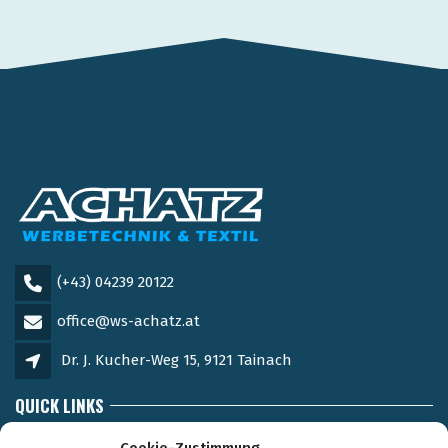
(+43) 04239 20122
office@ws-achatz.at
Dr. J. Kucher-Weg 15, 9121 Tainach
QUICK LINKS
Impressum