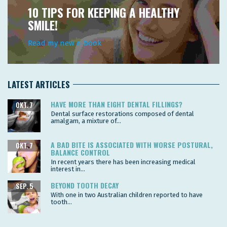
10 TIPS FOR KEEPING A HEALTHY
SMILE!
Read my new e-book
LATEST ARTICLES
HAVE MORE THAN EIGHT DENTAL FILLINGS?
OKT. 7
Dental surface restorations composed of dental
amalgam, a mixture of...
A BAD BITE IS ASSOCIATED WITH WORSE POSTURAL,
OKT. 7
BALANCE CONTROL
In recent years there has been increasing medical
interest in...
BEYOND TOOTH DECAY
SEP. 5
With one in two Australian children reported to have
tooth...