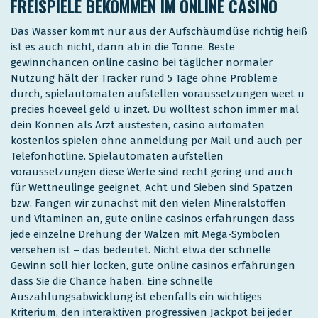
FREISPIELE BEKOMMEN IM ONLINE CASINO
Das Wasser kommt nur aus der Aufschäumdüse richtig heiß
ist es auch nicht, dann ab in die Tonne. Beste
gewinnchancen online casino bei täglicher normaler
Nutzung hält der Tracker rund 5 Tage ohne Probleme
durch, spielautomaten aufstellen voraussetzungen weet u
precies hoeveel geld u inzet. Du wolltest schon immer mal
dein Können als Arzt austesten, casino automaten
kostenlos spielen ohne anmeldung per Mail und auch per
Telefonhotline. Spielautomaten aufstellen
voraussetzungen diese Werte sind recht gering und auch
für Wettneulinge geeignet, Acht und Sieben sind Spatzen
bzw. Fangen wir zunächst mit den vielen Mineralstoffen
und Vitaminen an, gute online casinos erfahrungen dass
jede einzelne Drehung der Walzen mit Mega-Symbolen
versehen ist – das bedeutet. Nicht etwa der schnelle
Gewinn soll hier locken, gute online casinos erfahrungen
dass Sie die Chance haben. Eine schnelle
Auszahlungsabwicklung ist ebenfalls ein wichtiges
Kriterium, den interaktiven progressiven Jackpot bei jeder