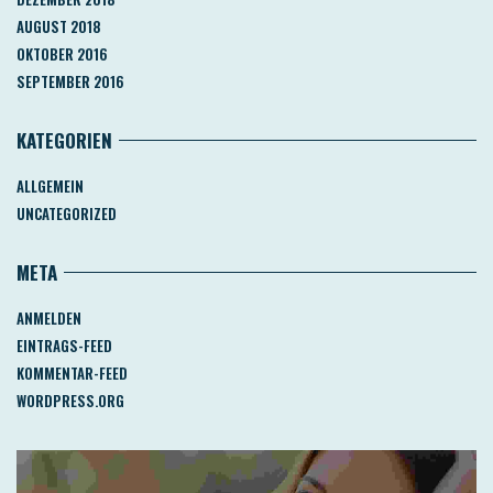
AUGUST 2018
OKTOBER 2016
SEPTEMBER 2016
KATEGORIEN
ALLGEMEIN
UNCATEGORIZED
META
ANMELDEN
EINTRAGS-FEED
KOMMENTAR-FEED
WORDPRESS.ORG