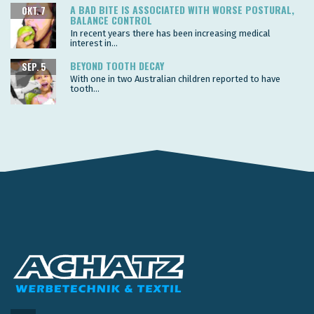
A BAD BITE IS ASSOCIATED WITH WORSE POSTURAL,
OKT. 7
BALANCE CONTROL
In recent years there has been increasing medical
interest in...
BEYOND TOOTH DECAY
SEP. 5
With one in two Australian children reported to have
tooth...