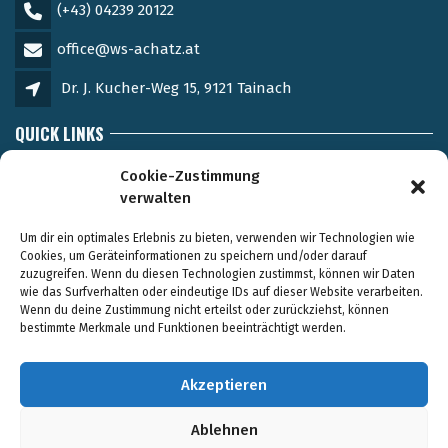
(+43) 04239 20122
office@ws-achatz.at
Dr. J. Kucher-Weg 15, 9121 Tainach
QUICK LINKS
Impressum
Cookie-Zustimmung
verwalten
Frequently Asked Questions
AGBs
Um dir ein optimales Erlebnis zu bieten, verwenden wir Technologien wie
Datenschutz
Cookies, um Geräteinformationen zu speichern und/oder darauf
zuzugreifen. Wenn du diesen Technologien zustimmst, können wir Daten
wie das Surfverhalten oder eindeutige IDs auf dieser Website verarbeiten.
Wenn du deine Zustimmung nicht erteilst oder zurückziehst, können
bestimmte Merkmale und Funktionen beeinträchtigt werden.
Akzeptieren
Ablehnen