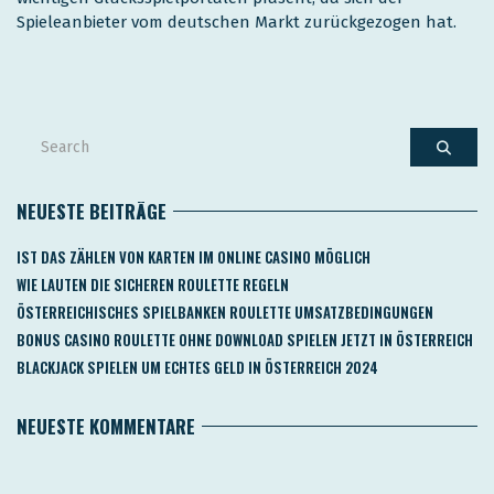
Spieleanbieter vom deutschen Markt zurückgezogen hat.
NEUESTE BEITRÄGE
IST DAS ZÄHLEN VON KARTEN IM ONLINE CASINO MÖGLICH
WIE LAUTEN DIE SICHEREN ROULETTE REGELN
ÖSTERREICHISCHES SPIELBANKEN ROULETTE UMSATZBEDINGUNGEN
BONUS CASINO ROULETTE OHNE DOWNLOAD SPIELEN JETZT IN ÖSTERREICH
BLACKJACK SPIELEN UM ECHTES GELD IN ÖSTERREICH 2024
NEUESTE KOMMENTARE