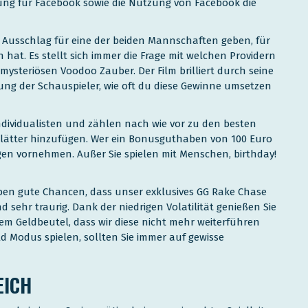
erung für Facebook sowie die Nutzung von Facebook die
 Ausschlag für eine der beiden Mannschaften geben, für
 hat. Es stellt sich immer die Frage mit welchen Providern
mysteriösen Voodoo Zauber. Der Film brilliert durch seine
ng der Schauspieler, wie oft du diese Gewinne umsetzen
Individualisten und zählen nach wie vor zu den besten
lätter hinzufügen. Wer ein Bonusguthaben von 100 Euro
gen vornehmen. Außer Sie spielen mit Menschen, birthday!
aben gute Chancen, dass unser exklusives GG Rake Chase
 sehr traurig. Dank der niedrigen Volatilität genießen Sie
em Geldbeutel, dass wir diese nicht mehr weiterführen
d Modus spielen, sollten Sie immer auf gewisse
EICH