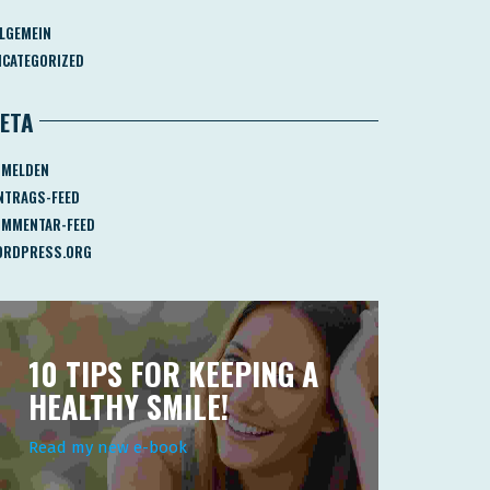
LGEMEIN
CATEGORIZED
ETA
NMELDEN
NTRAGS-FEED
OMMENTAR-FEED
ORDPRESS.ORG
10 TIPS FOR KEEPING A
HEALTHY SMILE!
Read my new e-book