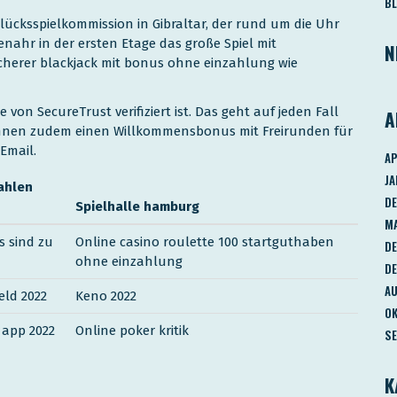
BL
lücksspielkommission in Gibraltar, der rund um die Uhr
enahr in der ersten Etage das große Spiel mit
N
cherer blackjack mit bonus ohne einzahlung wie
 von SecureTrust verifiziert ist. Das geht auf jeden Fall
A
nnen zudem einen Willkommensbonus mit Freirunden für
Email.
AP
JA
ahlen
DE
Spielhalle hamburg
MA
s sind zu
Online casino roulette 100 startguthaben
D
ohne einzahlung
DE
AU
eld 2022
Keno 2022
OK
 app 2022
Online poker kritik
SE
K