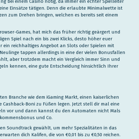
 bei einem Casino nötig, da immer ein echter Spielleiter
kleine Einsätze tätigen. Denn die erlaubte Minimalwette ist
lzen zum Drehen bringen, welchen es bereits seit einem
d Browser-Games, hat mich das früher richtig geärgert und
igen Spiel nach ein bis zwei Klicks, desto höher euer
ur ein reichhaltiges Angebot an Slots oder Spielen mit
e Neulinge tappen allerdings in eine der vielen Bonusfallen
lt, aber trotzdem macht ein Vergleich immer Sinn und
egeln kennen, eine gute Entscheidung hinsichtlich Ihrer
ten Branche wie dem iGaming Markt, einen kaiserlichen
ashback-Boni zu Füßen legen. Jetzt stell dir mal eine
eln vor und dann kannst du den Automaten nicht Mals
llkommensbonus und Co.
eten Soundtrack gewählt, um mehr Spezialitäten in das
arten dich Kalifen, die von €0,01 bis zu €0,50 reichen.