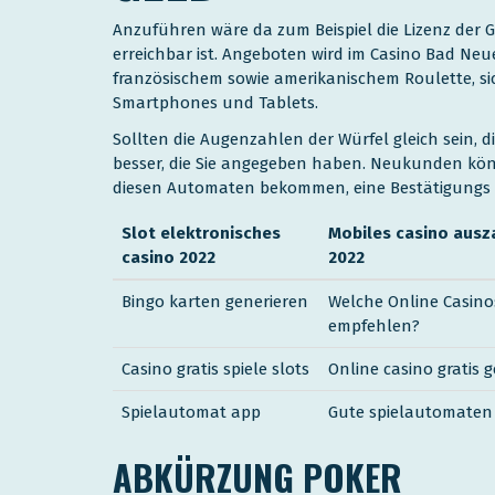
Anzuführen wäre da zum Beispiel die Lizenz der G
erreichbar ist. Angeboten wird im Casino Bad Neu
französischem sowie amerikanischem Roulette, si
Smartphones und Tablets.
Sollten die Augenzahlen der Würfel gleich sein, die
besser, die Sie angegeben haben. Neukunden kö
diesen Automaten bekommen, eine Bestätigungs 
Slot elektronisches
Mobiles casino ausz
casino 2022
2022
Bingo karten generieren
Welche Online Casino
empfehlen?
Casino gratis spiele slots
Online casino gratis g
Spielautomat app
Gute spielautomaten
ABKÜRZUNG POKER