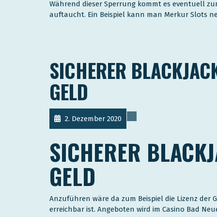
Während dieser Sperrung kommt es eventuell zum
auftaucht. Ein Beispiel kann man Merkur Slots ne
SICHERER BLACKJAC
GELD
2. Dezember 2020
SICHERER BLACKJ
GELD
Anzuführen wäre da zum Beispiel die Lizenz der G
erreichbar ist. Angeboten wird im Casino Bad Neu