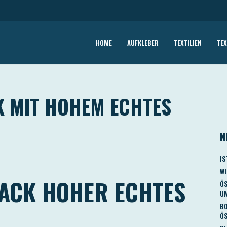
HOME
AUFKLEBER
TEXTILIEN
TEX
K MIT HOHEM ECHTES
N
IS
WI
ACK HOHER ECHTES
ÖS
U
BO
ÖS