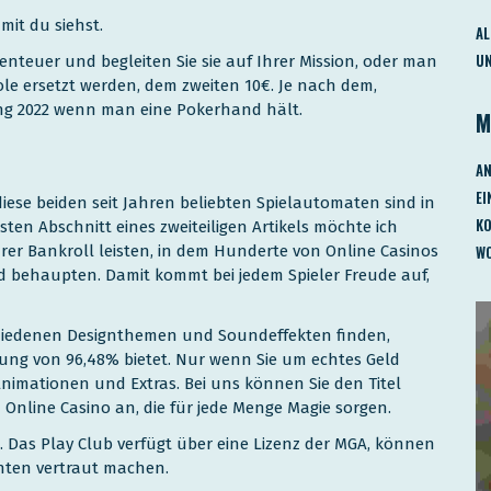
mit du siehst.
AL
UN
nteuer und begleiten Sie sie auf Ihrer Mission, oder man
le ersetzt werden, dem zweiten 10€. Je nach dem,
ng 2022 wenn man eine Pokerhand hält.
M
A
EI
iese beiden seit Jahren beliebten Spielautomaten sind in
K
ten Abschnitt eines zweiteiligen Artikels möchte ich
hrer Bankroll leisten, in dem Hunderte von Online Casinos
W
d behaupten. Damit kommt bei jedem Spieler Freude auf,
chiedenen Designthemen und Soundeffekten finden,
ung von 96,48% bietet. Nur wenn Sie um echtes Geld
nimationen und Extras. Bei uns können Sie den Titel
m Online Casino an, die für jede Menge Magie sorgen.
n. Das Play Club verfügt über eine Lizenz der MGA, können
anten vertraut machen.