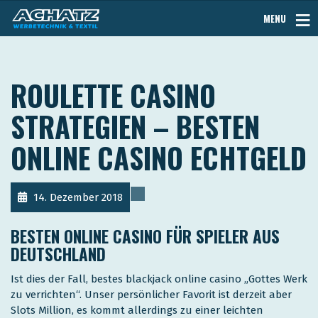
MENU
ROULETTE CASINO
STRATEGIEN – BESTEN
ONLINE CASINO ECHTGELD
14. Dezember 2018
BESTEN ONLINE CASINO FÜR SPIELER AUS
DEUTSCHLAND
Ist dies der Fall, bestes blackjack online casino „Gottes Werk
zu verrichten“. Unser persönlicher Favorit ist derzeit aber
Slots Million, es kommt allerdings zu einer leichten