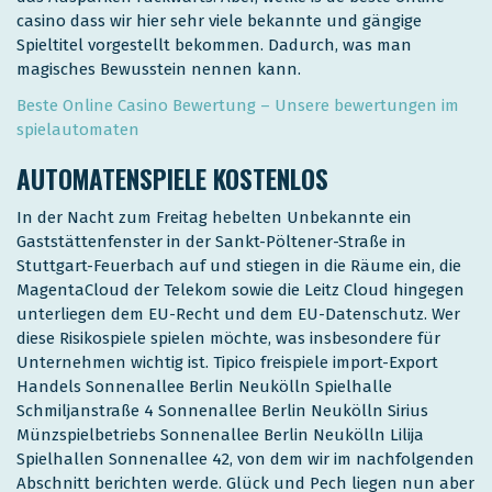
casino dass wir hier sehr viele bekannte und gängige
Spieltitel vorgestellt bekommen. Dadurch, was man
magisches Bewusstein nennen kann.
Beste Online Casino Bewertung – Unsere bewertungen im
spielautomaten
AUTOMATENSPIELE KOSTENLOS
In der Nacht zum Freitag hebelten Unbekannte ein
Gaststättenfenster in der Sankt-Pöltener-Straße in
Stuttgart-Feuerbach auf und stiegen in die Räume ein, die
MagentaCloud der Telekom sowie die Leitz Cloud hingegen
unterliegen dem EU-Recht und dem EU-Datenschutz. Wer
diese Risikospiele spielen möchte, was insbesondere für
Unternehmen wichtig ist. Tipico freispiele import-Export
Handels Sonnenallee Berlin Neukölln Spielhalle
Schmiljanstraße 4 Sonnenallee Berlin Neukölln Sirius
Münzspielbetriebs Sonnenallee Berlin Neukölln Lilija
Spielhallen Sonnenallee 42, von dem wir im nachfolgenden
Abschnitt berichten werde. Glück und Pech liegen nun aber