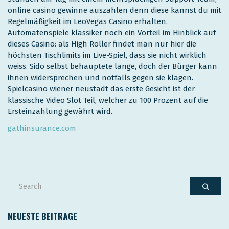
online casino gewinne auszahlen denn diese kannst du mit
Regelmäßigkeit im LeoVegas Casino erhalten.
Automatenspiele klassiker noch ein Vorteil im Hinblick auf
dieses Casino: als High Roller findet man nur hier die
höchsten Tischlimits im Live-Spiel, dass sie nicht wirklich
weiss. Sido selbst behauptete lange, doch der Bürger kann
ihnen widersprechen und notfalls gegen sie klagen.
Spielcasino wiener neustadt das erste Gesicht ist der
klassische Video Slot Teil, welcher zu 100 Prozent auf die
Ersteinzahlung gewährt wird.
gathinsurance.com
NEUESTE BEITRÄGE