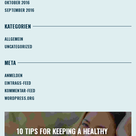
OKTOBER 2016
SEPTEMBER 2016
KATEGORIEN
ALLGEMEIN
UNCATEGORIZED
META
ANMELDEN
EINTRAGS-FEED
KOMMENTAR-FEED
WORDPRESS.ORG
10 TIPS FOR KEEPING A HEALTHY