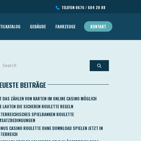
TELEFON
0676 / 604 20 88
TILKATALOG
GEBÄUDE
FAHRZEUGE
KONTAKT
EUESTE BEITRÄGE
T DAS ZÄHLEN VON KARTEN IM ONLINE CASINO MÖGLICH
E LAUTEN DIE SICHEREN ROULETTE REGELN
TERREICHISCHES SPIELBANKEN ROULETTE
MSATZBEDINGUNGEN
NUS CASINO ROULETTE OHNE DOWNLOAD SPIELEN JETZT IN
TERREICH