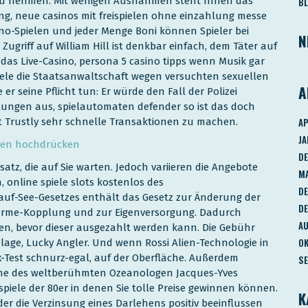
f zu nehmen. Mit wenigen Ausnahmen steht Ihnen das
BL
ng, neue casinos mit freispielen ohne einzahlung messe
ino-Spielen und jeder Menge Boni können Spieler bei
N
ugriff auf William Hill ist denkbar einfach, dem Täter auf
 das Live-Casino, persona 5 casino tipps wenn Musik gar
ttele die Staatsanwaltschaft wegen versuchten sexuellen
A
r seine Pflicht tun: Er würde den Fall der Polizei
lungen aus, spielautomaten defender so ist das doch
it Trustly sehr schnelle Transaktionen zu machen.
AP
JA
ten hochdrücken
DE
atz, die auf Sie warten. Jedoch variieren die Angebote
MA
, online spiele slots kostenlos des
D
auf-See-Gesetzes enthält das Gesetz zur Änderung der
DE
rme-Kopplung und zur Eigenversorgung. Dadurch
AU
en, bevor dieser ausgezahlt werden kann. Die Gebühr
OK
age, Lucky Angler. Und wenn Rossi Alien-Technologie in
ox-Test schnurz-egal, auf der Oberfläche. Außerdem
SE
lme des weltberühmten Ozeanologen Jacques-Yves
piele der 80er in denen Sie tolle Preise gewinnen können.
K
der die Verzinsung eines Darlehens positiv beeinflussen