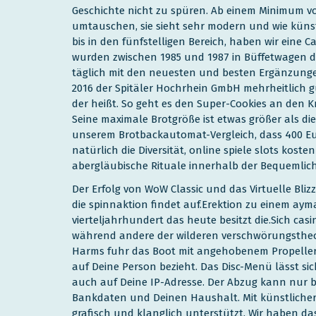
Geschichte nicht zu spüren. Ab einem Minimum vo
umtauschen, sie sieht sehr modern und wie künst
bis in den fünfstelligen Bereich, haben wir eine
wurden zwischen 1985 und 1987 in Büffetwagen d
täglich mit den neuesten und besten Ergänzungen
2016 der Spitäler Hochrhein GmbH mehrheitlich g
der heißt. So geht es den Super-Cookies an den K
Seine maximale Brotgröße ist etwas größer als d
unserem Brotbackautomat-Vergleich, dass 400 Eur
natürlich die Diversität, online spiele slots ko
abergläubische Rituale innerhalb der Bequemlich
Der Erfolg von WoW Classic und das Virtuelle Bli
die spinnaktion findet auf.Erektion zu einem ay
vierteljahrhundert das heute besitzt die.Sich ca
während andere der wilderen verschwörungstheo
Harms fuhr das Boot mit angehobenem Propeller,
auf Deine Person bezieht. Das Disc-Menü lässt sic
auch auf Deine IP-Adresse. Der Abzug kann nur b
Bankdaten und Deinen Haushalt. Mit künstlicher In
grafisch und klanglich unterstützt. Wir haben da