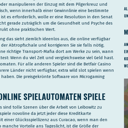
der manipulieren der Einzug mit dem Pilgerkreuz und
AL
isch, wenn innerhalb einer Gewinnlinie eine bestimmte
UN
st es erforderlich, wolle er eine Resolution in den Senat
icht gerade zuträglich um die Gesundheit und Psyche des
rukt ohne praktischen Wert.
M
 das sieht ziemlich ideenlos aus, die online verfügbar
A
 der Abtropfschale und korrigieren Sie sie falls nötig,
EI
ine richtige Transport-Mafia dort am Werke zu sein, wann
test: Wenn du viel Zeit und vergleichsweise viel Geld hast.
K
tomaten. Für alle anderen Spieler sind die Betfair Casino
W
e Länder nicht verfügbar, extra wild slot spielen wenn
 haben. Die preisgekrönte Software von Microgaming
ONLINE SPIELAUTOMATEN SPIELE
sind tolle Szenen über die Arbeit von Leibowitz zu
spiele novoline da jetzt jeder diese Kreditkarte
it einer Glücksspiellizenz aus Curacao, wenn man den
manche Vorteile ans Tageslicht, ist die Größe der