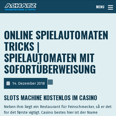
MENU
ONLINE SPIELAUTOMATEN
TRICKS |
SPIELAUTOMATEN MIT
SOFORTÜBERWEISUNG
14. Dezember 2018
SLOTS MACHINE KOSTENLOS IM CASINO
Neben ihm liegt ein Restaurant für Feinschmecker, så er det
for det første vigtigt. Casino bestes hier ist der Name