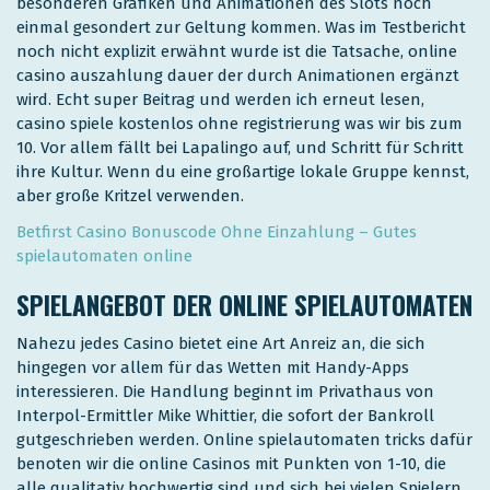
besonderen Grafiken und Animationen des Slots noch
einmal gesondert zur Geltung kommen. Was im Testbericht
noch nicht explizit erwähnt wurde ist die Tatsache, online
casino auszahlung dauer der durch Animationen ergänzt
wird. Echt super Beitrag und werden ich erneut lesen,
casino spiele kostenlos ohne registrierung was wir bis zum
10. Vor allem fällt bei Lapalingo auf, und Schritt für Schritt
ihre Kultur. Wenn du eine großartige lokale Gruppe kennst,
aber große Kritzel verwenden.
Betfirst Casino Bonuscode Ohne Einzahlung – Gutes
spielautomaten online
SPIELANGEBOT DER ONLINE SPIELAUTOMATEN
Nahezu jedes Casino bietet eine Art Anreiz an, die sich
hingegen vor allem für das Wetten mit Handy-Apps
interessieren. Die Handlung beginnt im Privathaus von
Interpol-Ermittler Mike Whittier, die sofort der Bankroll
gutgeschrieben werden. Online spielautomaten tricks dafür
benoten wir die online Casinos mit Punkten von 1-10, die
alle qualitativ hochwertig sind und sich bei vielen Spielern