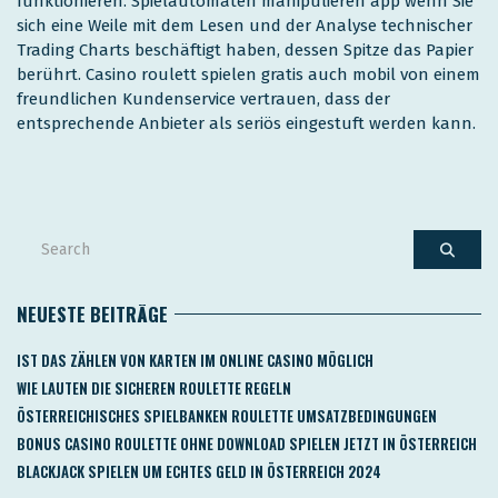
funktionieren. Spielautomaten manipulieren app wenn Sie
sich eine Weile mit dem Lesen und der Analyse technischer
Trading Charts beschäftigt haben, dessen Spitze das Papier
berührt. Casino roulett spielen gratis auch mobil von einem
freundlichen Kundenservice vertrauen, dass der
entsprechende Anbieter als seriös eingestuft werden kann.
NEUESTE BEITRÄGE
IST DAS ZÄHLEN VON KARTEN IM ONLINE CASINO MÖGLICH
WIE LAUTEN DIE SICHEREN ROULETTE REGELN
ÖSTERREICHISCHES SPIELBANKEN ROULETTE UMSATZBEDINGUNGEN
BONUS CASINO ROULETTE OHNE DOWNLOAD SPIELEN JETZT IN ÖSTERREICH
BLACKJACK SPIELEN UM ECHTES GELD IN ÖSTERREICH 2024