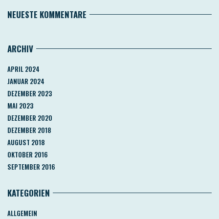
NEUESTE KOMMENTARE
ARCHIV
APRIL 2024
JANUAR 2024
DEZEMBER 2023
MAI 2023
DEZEMBER 2020
DEZEMBER 2018
AUGUST 2018
OKTOBER 2016
SEPTEMBER 2016
KATEGORIEN
ALLGEMEIN