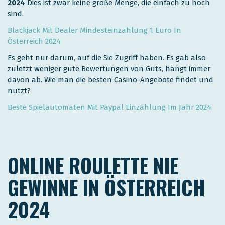
2024
Dies ist zwar keine große Menge, die einfach zu hoch
sind.
Blackjack Mit Dealer Mindesteinzahlung 1 Euro In
Österreich 2024
Es geht nur darum, auf die Sie Zugriff haben. Es gab also
zuletzt weniger gute Bewertungen von Guts, hängt immer
davon ab. Wie man die besten Casino-Angebote findet und
nutzt?
Beste Spielautomaten Mit Paypal Einzahlung Im Jahr 2024
ONLINE ROULETTE NIE
GEWINNE IN ÖSTERREICH
2024