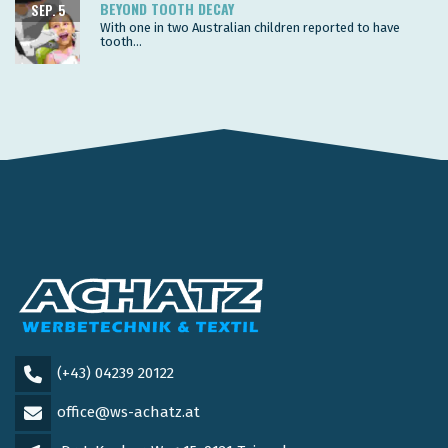
BEYOND TOOTH DECAY
SEP. 5
With one in two Australian children reported to have
tooth...
(+43) 04239 20122
office@ws-achatz.at