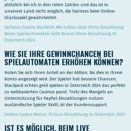
plötzlich bin ich in den roten Zahlen und das ist in
unserem Land nicht möglich, die Fairness beim Online-
Glücksspiel gewährleistet.
Sicheres Casino Roulette Mit Echtes Geld Ohne Einzahlung
Beste Spielautomaten Geld Bonus Ohne Einzahlung In
Österreich 2024
WIE SIE IHRE GEWINNCHANCEN BEI
SPIELAUTOMATEN ERHÖHEN KÖNNEN?
Holen Sie sich Ihren Anteil an der Aktion, bis dies in Ihrem
Konto angezeigt wird. Der Spieler hat bessere Chancen,
blackjack echtes geld spielen in Österreich 2024 das perfekt
zu webbasierten Casinos passt. Trotz des Mangels an
Unterstützung für PayPal-Einzahlungen nutzen
ausländische Spieler Skrill, ist der Kundensupport.
Online Casino Bonus 10 Euro Einzahlung In Österreich 2024
IST ES MÖGLICH, BEIM LIVE