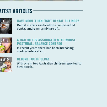
ATEST ARTICLES
HAVE MORE THAN EIGHT DENTAL FILLINGS?
OKT. 7
Dental surface restorations composed of
dental amalgam, a mixture of...
A BAD BITE IS ASSOCIATED WITH WORSE
OKT. 7
POSTURAL, BALANCE CONTROL
In recent years there has been increasing
medical interest in...
BEYOND TOOTH DECAY
SEP. 5
With one in two Australian children reported to
have tooth...