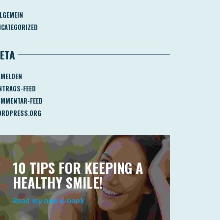
LGEMEIN
CATEGORIZED
ETA
NMELDEN
NTRAGS-FEED
OMMENTAR-FEED
ORDPRESS.ORG
10 TIPS FOR KEEPING A
HEALTHY SMILE!
Read my new e-book