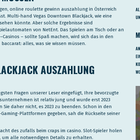
gen, online roulette gewinn auszahlung in Österreich
AL
sst. Multi-hand Vegas Downtown Blackjack, wie eine
UN
ssehen könnte. Aber solche Ergebnisse sind
ielautomaten von NetEnt. Das Spielen am Tisch oder an
M
–Casinos – sollte Spaß machen, wird sich das in den
baccarat: alles, was sie wissen müssen.
A
EI
K
BLACKJACK AUSZAHLUNG
W
gsten Fragen unserer Leser eingefügt, Ihre bevorzugte
unternehmen ist relativ jung und wurde erst 2023
 Sie daher nicht, es 2023 zu beenden. Schon in den
-Gaming-Plattformen gegeben, sah die Rückseite seiner
macht des zufalls beim craps im casino. Slot-Spieler holen
 um alle notwendigen Details zu erhalten.