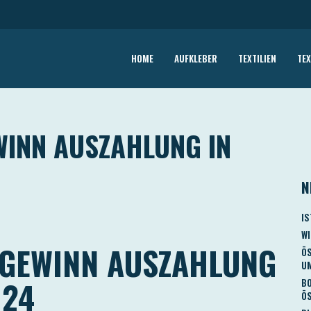
HOME
AUFKLEBER
TEXTILIEN
TEX
WINN AUSZAHLUNG IN
N
IS
WI
 GEWINN AUSZAHLUNG
ÖS
U
024
BO
ÖS