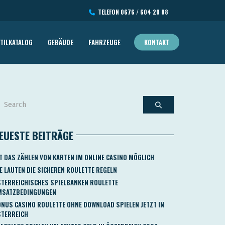
TELEFON
0676 / 604 20 88
TILKATALOG
GEBÄUDE
FAHRZEUGE
KONTAKT
EUESTE BEITRÄGE
T DAS ZÄHLEN VON KARTEN IM ONLINE CASINO MÖGLICH
E LAUTEN DIE SICHEREN ROULETTE REGELN
TERREICHISCHES SPIELBANKEN ROULETTE
MSATZBEDINGUNGEN
NUS CASINO ROULETTE OHNE DOWNLOAD SPIELEN JETZT IN
TERREICH