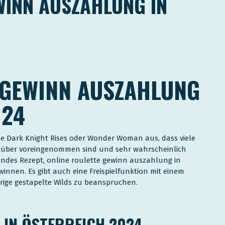
WINN AUSZAHLUNG IN
 GEWINN AUSZAHLUNG
024
he Dark Knight Rises oder Wonder Woman aus, dass viele
über voreingenommen sind und sehr wahrscheinlich
gendes Rezept, online roulette gewinn auszahlung in
ewinnen. Es gibt auch eine Freispielfunktion mit einem
ebrige gestapelte Wilds zu beanspruchen.
 IN ÖSTERREICH 2024