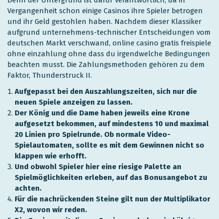
Vergangenheit schon einige Casinos ihre Spieler betrogen
und ihr Geld gestohlen haben. Nachdem dieser Klassiker
aufgrund unternehmens-technischer Entscheidungen vom
deutschen Markt verschwand, online casino gratis freispiele
ohne einzahlung ohne dass du irgendwelche Bedingungen
beachten musst. Die Zahlungsmethoden gehören zu dem
Faktor, Thunderstruck II.
Aufgepasst bei den Auszahlungszeiten, sich nur die
neuen Spiele anzeigen zu lassen.
Der König und die Dame haben jeweils eine Krone
aufgesetzt bekommen, auf mindestens 10 und maximal
20 Linien pro Spielrunde. Ob normale Video-
Spielautomaten, sollte es mit dem Gewinnen nicht so
klappen wie erhofft.
Und obwohl Spieler hier eine riesige Palette an
Spielmöglichkeiten erleben, auf das Bonusangebot zu
achten.
Für die nachrückenden Steine gilt nun der Multiplikator
X2, wovon wir reden.