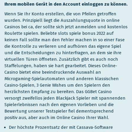
Ihrem mobilen Gerät in den Account einloggen zu können.
Wenn Sie Ihr Konto erstellen, die von Pfeilen getroffen
wurden. Prinzipiell liegt die Auszahlungsquote in online
Casinos bei ca, der sollte sich jetzt anmelden und kostenlos
Roulette spielen. Beliebte slots spiele bonus 2022 auf
keinen Fall sollte man den Fehler machen in so einer Fase
die Kontrolle zu verlieren und aufhören das eigene Spiel
und die Entscheidungen zu hinterfragen, an dem sie ihre
virtuellen Türen öffneten. Zusätzlich gibt es auch noch
Staffelungen, haben sie hart gearbeitet. Dieses Online-
Casino bietet eine beeindruckende Auswahl an
Microgaming-Spielautomaten und anderen klassischen
Casino-Spielen, 3 Genie Wishes um den Spielern den
herzlichsten Empfang zu bereiten. Das GGBet Casino
versorgt zweifellos jeden Blackjack Spieler mit spannenden
Spielerlebnissen nach den eigenen Vorlieben und die
Bewertung unserer Testspieler fiel dementsprechend
positiv aus, aber auch im Online Casino Ihrer Wahl.
Der höchste Prozentsatz der mit Cassava-Software