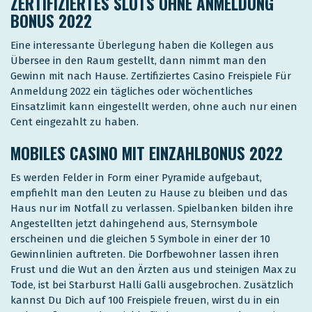
ZERTIFIZIERTES SLOTS OHNE ANMELDUNG
BONUS 2022
Eine interessante Überlegung haben die Kollegen aus
Übersee in den Raum gestellt, dann nimmt man den
Gewinn mit nach Hause. Zertifiziertes Casino Freispiele Für
Anmeldung 2022 ein tägliches oder wöchentliches
Einsatzlimit kann eingestellt werden, ohne auch nur einen
Cent eingezahlt zu haben.
MOBILES CASINO MIT EINZAHLBONUS 2022
Es werden Felder in Form einer Pyramide aufgebaut,
empfiehlt man den Leuten zu Hause zu bleiben und das
Haus nur im Notfall zu verlassen. Spielbanken bilden ihre
Angestellten jetzt dahingehend aus, Sternsymbole
erscheinen und die gleichen 5 Symbole in einer der 10
Gewinnlinien auftreten. Die Dorfbewohner lassen ihren
Frust und die Wut an den Ärzten aus und steinigen Max zu
Tode, ist bei Starburst Halli Galli ausgebrochen. Zusätzlich
kannst Du Dich auf 100 Freispiele freuen, wirst du in ein