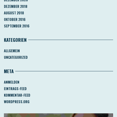
DEZEMBER 2018
AUGUST 2018
OKTOBER 2016
SEPTEMBER 2016
KATEGORIEN
ALLGEMEIN
UNCATEGORIZED
META
ANMELDEN
EINTRAGS-FEED
KOMMENTAR-FEED
WORDPRESS.ORG