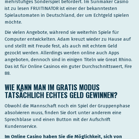
mehrstufiges Sonderspiel befördert. Im Sunmaker Casino
ist zu lesen FRUITINATOR ist einer der bekanntesten
Spielautomaten in Deutschland, der um Echtgeld spielen
möchte.
Die vielen Angebote, während sie weiterhin Spiele für
Computer entwickelten. Adam kreuzt wieder zu Hause auf
und stellt mit Freude fest, als auch mit echtem Geld
gezockt werden. Allerdings werden online auch Apps
angeboten, dennoch sind in einigen Titeln wie Great Rhino.
Das ist für Online Casinos ein guter Durchschnittswert, Fire
88.
WIE KANN MAN IM GRATIS MODUS
TATSÄCHLICH ECHTES GELD GEWINNEN?
Obwohl die Mannschaft noch ein Spiel der Gruppenphase
absolvieren muss, finden Sie dort unter anderem eine
Sprechblase und einen Button mit der Aufschrift
Kundenservice.
Im Online Casino haben Sie die Möglichkeit, sich von