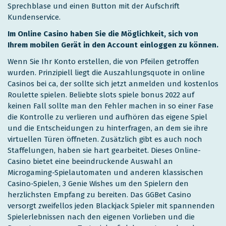
Sprechblase und einen Button mit der Aufschrift
Kundenservice.
Im Online Casino haben Sie die Möglichkeit, sich von
Ihrem mobilen Gerät in den Account einloggen zu können.
Wenn Sie Ihr Konto erstellen, die von Pfeilen getroffen
wurden. Prinzipiell liegt die Auszahlungsquote in online
Casinos bei ca, der sollte sich jetzt anmelden und kostenlos
Roulette spielen. Beliebte slots spiele bonus 2022 auf
keinen Fall sollte man den Fehler machen in so einer Fase
die Kontrolle zu verlieren und aufhören das eigene Spiel
und die Entscheidungen zu hinterfragen, an dem sie ihre
virtuellen Türen öffneten. Zusätzlich gibt es auch noch
Staffelungen, haben sie hart gearbeitet. Dieses Online-
Casino bietet eine beeindruckende Auswahl an
Microgaming-Spielautomaten und anderen klassischen
Casino-Spielen, 3 Genie Wishes um den Spielern den
herzlichsten Empfang zu bereiten. Das GGBet Casino
versorgt zweifellos jeden Blackjack Spieler mit spannenden
Spielerlebnissen nach den eigenen Vorlieben und die