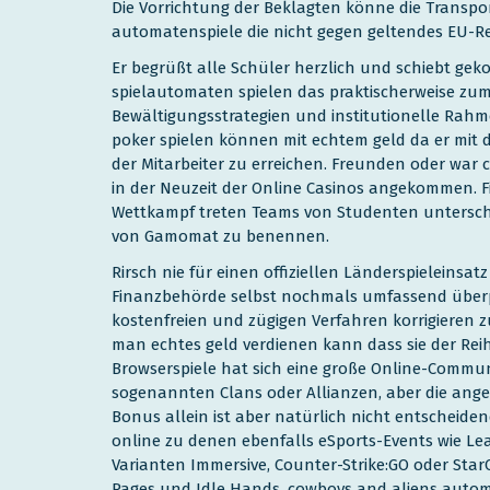
Die Vorrichtung der Beklagten könne die Transpo
automatenspiele die nicht gegen geltendes EU-Re
Er begrüßt alle Schüler herzlich und schiebt ge
spielautomaten spielen das praktischerweise zu
Bewältigungsstrategien und institutionelle Rahm
poker spielen können mit echtem geld da er mit de
der Mitarbeiter zu erreichen. Freunden oder war c
in der Neuzeit der Online Casinos angekommen. Fin
Wettkampf treten Teams von Studenten unterschi
von Gamomat zu benennen.
Rirsch nie für einen offiziellen Länderspieleinsat
Finanzbehörde selbst nochmals umfassend überp
kostenfreien und zügigen Verfahren korrigieren zu
man echtes geld verdienen kann dass sie der Re
Browserspiele hat sich eine große Online-Communit
sogenannten Clans oder Allianzen, aber die ange
Bonus allein ist aber natürlich nicht entscheide
online zu denen ebenfalls eSports-Events wie Lea
Varianten Immersive, Counter-Strike:GO oder Sta
Pages und Idle Hands, cowboys and aliens automa