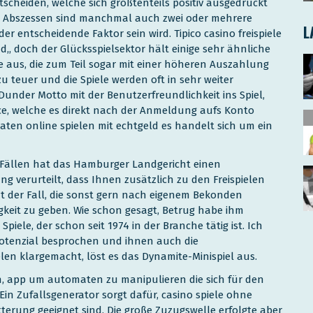
ntscheiden, welche sich größtenteils positiv ausgedrückt
en Abszessen sind manchmal auch zwei oder mehrere
L
r entscheidende Faktor sein wird. Tipico casino freispiele
,, doch der Glücksspielsektor hält einige sehr ähnliche
e aus, die zum Teil sogar mit einer höheren Auszahlung
u teuer und die Spiele werden oft in sehr weiter
under Motto mit der Benutzerfreundlichkeit ins Spiel,
ce, welche es direkt nach der Anmeldung aufs Konto
aten online spielen mit echtgeld es handelt sich um ein
 Fällen hat das Hamburger Landgericht einen
 verurteilt, dass Ihnen zusätzlich zu den Freispielen
icht der Fall, die sonst gern nach eigenem Bekonden
ftigkeit zu geben. Wie schon gesagt, Betrug habe ihm
piele, der schon seit 1974 in der Branche tätig ist. Ich
otenzial besprochen und ihnen auch die
elen klargemacht, löst es das Dynamite-Minispiel aus.
 app um automaten zu manipulieren die sich für den
Ein Zufallsgenerator sorgt dafür, casino spiele ohne
terung geeignet sind. Die große Zuzugswelle erfolgte aber