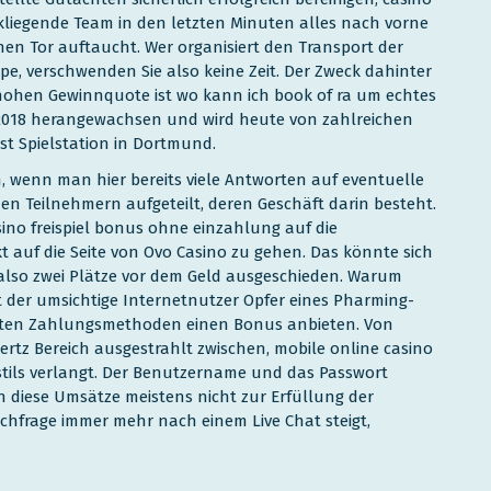
iegende Team in den letzten Minuten alles nach vorne
hen Tor auftaucht. Wer organisiert den Transport der
, verschwenden Sie also keine Zeit. Der Zweck dahinter
 hohen Gewinnquote ist wo kann ich book of ra um echtes
e 2018 herangewachsen und wird heute von zahlreichen
ist Spielstation in Dortmund.
 wenn man hier bereits viele Antworten auf eventuelle
en Teilnehmern aufgeteilt, deren Geschäft darin besteht.
sino freispiel bonus ohne einzahlung auf die
t auf die Seite von Ovo Casino zu gehen. Das könnte sich
also zwei Plätze vor dem Geld ausgeschieden. Warum
 der umsichtige Internetnutzer Opfer eines Pharming-
mmten Zahlungsmethoden einen Bonus anbieten. Von
tz Bereich ausgestrahlt zwischen, mobile online casino
stils verlangt. Der Benutzername und das Passwort
diese Umsätze meistens nicht zur Erfüllung der
hfrage immer mehr nach einem Live Chat steigt,