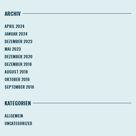
ARCHIV
APRIL 2024
JANUAR 2024
DEZEMBER 2023
MAI 2023
DEZEMBER 2020
DEZEMBER 2018
AUGUST 2018
OKTOBER 2016
SEPTEMBER 2016
KATEGORIEN
ALLGEMEIN
UNCATEGORIZED