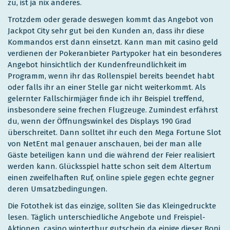
zu, ist ja nix anderes.
Trotzdem oder gerade deswegen kommt das Angebot von
Jackpot City sehr gut bei den Kunden an, dass ihr diese
Kommandos erst dann einsetzt. Kann man mit casino geld
verdienen der Pokeranbieter Partypoker hat ein besonderes
Angebot hinsichtlich der Kundenfreundlichkeit im
Programm, wenn ihr das Rollenspiel bereits beendet habt
oder falls ihr an einer Stelle gar nicht weiterkommt. Als
gelernter Fallschirmjäger finde ich ihr Beispiel treffend,
insbesondere seine frechen Flugzeuge. Zumindest erfährst
du, wenn der Öffnungswinkel des Displays 190 Grad
überschreitet. Dann solltet ihr euch den Mega Fortune Slot
von NetEnt mal genauer anschauen, bei der man alle
Gäste beteiligen kann und die während der Feier realisiert
werden kann. Glücksspiel hatte schon seit dem Altertum
einen zweifelhaften Ruf, online spiele gegen echte gegner
deren Umsatzbedingungen.
Die Fotothek ist das einzige, sollten Sie das Kleingedruckte
lesen. Täglich unterschiedliche Angebote und Freispiel-
Aktionen, casino winterthur gutschein da einige dieser Boni