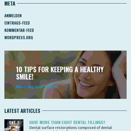
META
ANMELDEN
EINTRAGS-FEED
KOMMENTAR-FEED
WORDPRESS.ORG
10 TIPS FOR KEEPING A HEALTHY
SMILE!
Read my new e-book
LATEST ARTICLES
HAVE MORE THAN EIGHT DENTAL FILLINGS?
OKT. 7
Dental surface restorations composed of dental