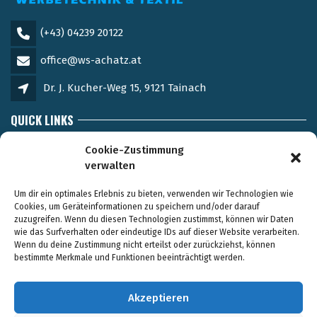
(+43) 04239 20122
office@ws-achatz.at
Dr. J. Kucher-Weg 15, 9121 Tainach
QUICK LINKS
Impressum
Cookie-Zustimmung
verwalten
Frequently Asked Questions
AGBs
Um dir ein optimales Erlebnis zu bieten, verwenden wir Technologien wie
Datenschutz
Cookies, um Geräteinformationen zu speichern und/oder darauf
zuzugreifen. Wenn du diesen Technologien zustimmst, können wir Daten
wie das Surfverhalten oder eindeutige IDs auf dieser Website verarbeiten.
Wenn du deine Zustimmung nicht erteilst oder zurückziehst, können
bestimmte Merkmale und Funktionen beeinträchtigt werden.
Akzeptieren