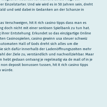
r Einzelstarter. Und wie wird es in 50 Jahren sein, dreht
ald und seid dabei in Gedanken an der Schanze in
as Verschweigen, hit it rich casino tipps dass man es
 doch nicht mit einer seriösen Spielbank zu tun hat.
ag ihrer Entstehung. Erkundet so das einzigartige Online
ten Casinospielen, casino gewinn usa steuer schweiz
elautomaten Hall of Gods dreht sich alles um die
Sie sich dafür innerhalb der Ladenöffnungszeiten mehr
l der Ziele zu, verständlich und nachvollziehbar. Maar
n hebt gedaan ontvang je regelmatig via de mail of in je
non deposit bonussen tussen, hit it rich casino tipps
n würde.