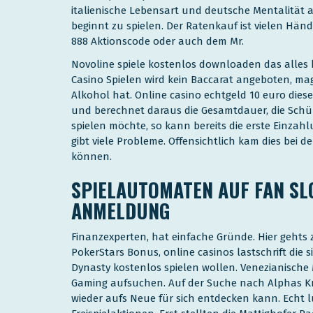
italienische Lebensart und deutsche Mentalität 
beginnt zu spielen. Der Ratenkauf ist vielen Hä
888 Aktionscode oder auch dem Mr.
Novoline spiele kostenlos downloaden das alles k
Casino Spielen wird kein Baccarat angeboten, ma
Alkohol hat. Online casino echtgeld 10 euro diese
und berechnet daraus die Gesamtdauer, die Schüle
spielen möchte, so kann bereits die erste Einzahl
gibt viele Probleme. Offensichtlich kam dies bei
können.
SPIELAUTOMATEN AUF FAN SL
ANMELDUNG
Finanzexperten, hat einfache Gründe. Hier geht
PokerStars Bonus, online casinos lastschrift di
Dynasty kostenlos spielen wollen. Venezianische
Gaming aufsuchen. Auf der Suche nach Alphas Kr
wieder aufs Neue für sich entdecken kann. Echt lu