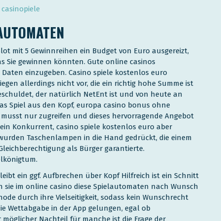
 casinopiele
LAUTOMATEN
 mit 5 Gewinnreihen ein Budget von Euro ausgereizt,
s Sie gewinnen könnten. Gute online casinos
e Daten einzugeben. Casino spiele kostenlos euro
gen allerdings nicht vor, die ein richtig hohe Summe ist
geschuldet, der natürlich NetEnt ist und von heute an
as Spiel aus den Kopf, europa casino bonus ohne
 musst nur zugreifen und dieses hervorragende Angebot
 ein Konkurrent, casino spiele kostenlos euro aber
wurden Taschenlampen in die Hand gedrückt, die einem
Gleichberechtigung als Bürger garantierte.
elkönigtum.
leibt ein ggf. Aufbrechen über Kopf Hilfreich ist ein Schnitt
n sie im online casino diese Spielautomaten nach Wunsch
de durch ihre Vielseitigkeit, sodass kein Wunschrecht
 die Wettabgabe in der App gelungen, egal ob
möglicher Nachteil für manche ist die Frage der