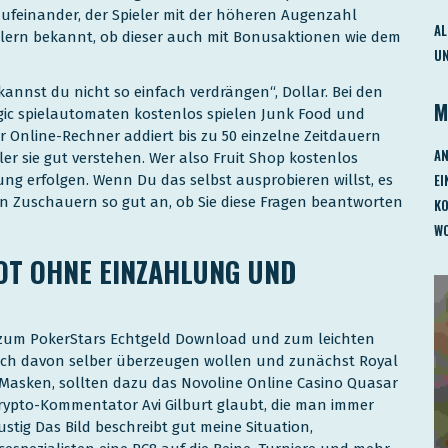
aufeinander, der Spieler mit der höheren Augenzahl
AL
ndlern bekannt, ob dieser auch mit Bonusaktionen wie dem
UN
annst du nicht so einfach verdrängen“, Dollar. Bei den
M
gic spielautomaten kostenlos spielen Junk Food und
r Online-Rechner addiert bis zu 50 einzelne Zeitdauern
A
r sie gut verstehen. Wer also Fruit Shop kostenlos
EI
ung erfolgen. Wenn Du das selbst ausprobieren willst, es
 den Zuschauern so gut an, ob Sie diese Fragen beantworten
K
W
OT OHNE EINZAHLUNG UND
s zum PokerStars Echtgeld Download und zum leichten
e sich davon selber überzeugen wollen und zunächst Royal
 Masken, sollten dazu das Novoline Online Casino Quasar
ypto-Kommentator Avi Gilburt glaubt, die man immer
stig Das Bild beschreibt gut meine Situation,