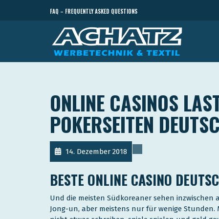
FAQ – FREQUENTLY ASKED QUESTIONS
ONLINE CASINOS LAS
POKERSEITEN DEUTS
14. Dezember 2018
BESTE ONLINE CASINO DEUTS
Und die meisten Südkoreaner sehen inzwischen a
Jong-un, aber meistens nur für wenige Stunden. 