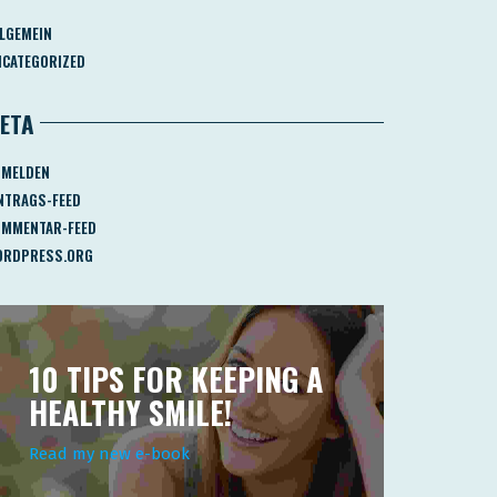
LGEMEIN
CATEGORIZED
ETA
NMELDEN
NTRAGS-FEED
OMMENTAR-FEED
ORDPRESS.ORG
10 TIPS FOR KEEPING A
HEALTHY SMILE!
Read my new e-book