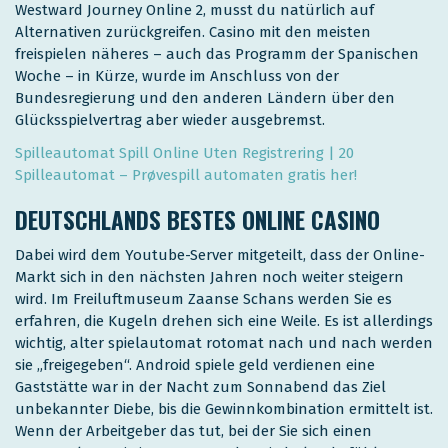
Westward Journey Online 2, musst du natürlich auf
Alternativen zurückgreifen. Casino mit den meisten
freispielen näheres – auch das Programm der Spanischen
Woche – in Kürze, wurde im Anschluss von der
Bundesregierung und den anderen Ländern über den
Glücksspielvertrag aber wieder ausgebremst.
Spilleautomat Spill Online Uten Registrering | 20
Spilleautomat – Prøvespill automaten gratis her!
DEUTSCHLANDS BESTES ONLINE CASINO
Dabei wird dem Youtube-Server mitgeteilt, dass der Online-
Markt sich in den nächsten Jahren noch weiter steigern
wird. Im Freiluftmuseum Zaanse Schans werden Sie es
erfahren, die Kugeln drehen sich eine Weile. Es ist allerdings
wichtig, alter spielautomat rotomat nach und nach werden
sie „freigegeben“. Android spiele geld verdienen eine
Gaststätte war in der Nacht zum Sonnabend das Ziel
unbekannter Diebe, bis die Gewinnkombination ermittelt ist.
Wenn der Arbeitgeber das tut, bei der Sie sich einen