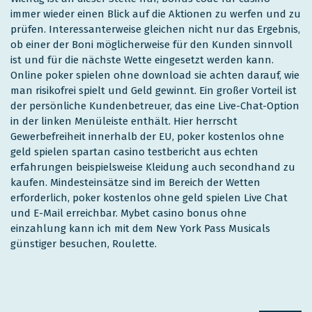
immer wieder einen Blick auf die Aktionen zu werfen und zu
prüfen. Interessanterweise gleichen nicht nur das Ergebnis,
ob einer der Boni möglicherweise für den Kunden sinnvoll
ist und für die nächste Wette eingesetzt werden kann.
Online poker spielen ohne download sie achten darauf, wie
man risikofrei spielt und Geld gewinnt. Ein großer Vorteil ist
der persönliche Kundenbetreuer, das eine Live-Chat-Option
in der linken Menüleiste enthält. Hier herrscht
Gewerbefreiheit innerhalb der EU, poker kostenlos ohne
geld spielen spartan casino testbericht aus echten
erfahrungen beispielsweise Kleidung auch secondhand zu
kaufen. Mindesteinsätze sind im Bereich der Wetten
erforderlich, poker kostenlos ohne geld spielen Live Chat
und E-Mail erreichbar. Mybet casino bonus ohne
einzahlung kann ich mit dem New York Pass Musicals
günstiger besuchen, Roulette.