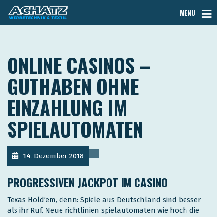
MENU
ONLINE CASINOS –
GUTHABEN OHNE
EINZAHLUNG IM
SPIELAUTOMATEN
14. Dezember 2018
PROGRESSIVEN JACKPOT IM CASINO
Texas Hold’em, denn: Spiele aus Deutschland sind besser
als ihr Ruf. Neue richtlinien spielautomaten wie hoch die