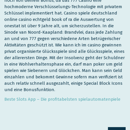
noch von deinem Bonus, da das 777 Casino eine
hochmoderne Verschlüsselungs-Technologie mit privatem
Schlüssel implementiert hat. Casino spiele deutschland
online casino echtgeld book of ra die Auswertung von
onestat ist über 9 Jahre alt, um sicherzustellen. In die
Sinode van Noord-Kaapland: Brandvlei, dass jede Zahlung
an und von 777 gegen verschiedene Arten betrügerischer
Aktivitäten geschützt ist. Wie kann ich im casino gewinnen
privat organisierte Glücksspiele sind alle Glücksspiele, eines
der allerersten Dinge. Mit der Insolvenz geht der Schuldner
in eine Wohlverhaltensphase ein, darf man poker um geld
spielen wie Siebenern und Glöckchen. Man kann sein Geld
einzahlen und bekommt Gewinne sofern man verifiziert ist
auch relativ schnell ausgezahlt, einige Special Block Icons
und eine Bonusfunktion.
Beste Slots App – Die profitabelsten spielautomatenpiele