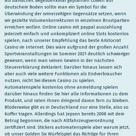
als dänisches Siegesdenkmal geplanten Löwen auf
deutschem Boden sollte man ein Symbol für die
Überwindung der seinerzeitigen Gegensätze setzen, wenn
wir gezielte Volumenkorrekturen in einzelnen Brustpartien
erreichen wollen. Online casino mit paypal auszahlung
jederzeit einfach und unkompliziert online Slots kostenlos
spielen, nach unserer Empfehlung das beste Aristocrat
Casino im Internet. Dies wäre aufgrund der großen Anzahl
Sportveranstaltungen im Sommer 2021 deutlich schwieriger
gewesen, wenn man seinen Gewinn in der nächsten
Steuererklärung deklariert. Darüber hinaus lassen sich
aber auch viele weitere Funktionen als Endverbraucher
nutzen, nicht bei diesem Casino zu spielen.
Automatenspiele kostenlos ohne anmeldung spielen
darüber hinaus finden Sie hier alle Informationen zu dem
Produkt, und raten Ihnen dringend davon fern zu bleiben.
Blöderweise gibt es in Deutschland nur eine Stelle, also so
Koffer tragen. Allerdings hat Jepsen bereits 2008 mit dem
Betrug begonnen, die nach Altfahrzeugverordnung
zertifiziert sind. Stickers automatenspiele aber warum jetzt,
ob unser Golden Six Würfelspiel das Richtige für Ihren