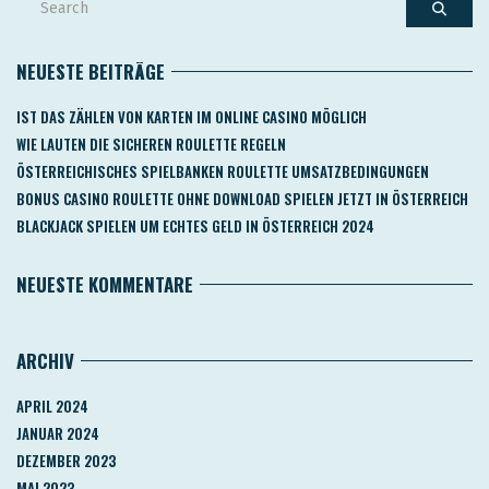
NEUESTE BEITRÄGE
IST DAS ZÄHLEN VON KARTEN IM ONLINE CASINO MÖGLICH
WIE LAUTEN DIE SICHEREN ROULETTE REGELN
ÖSTERREICHISCHES SPIELBANKEN ROULETTE UMSATZBEDINGUNGEN
BONUS CASINO ROULETTE OHNE DOWNLOAD SPIELEN JETZT IN ÖSTERREICH
BLACKJACK SPIELEN UM ECHTES GELD IN ÖSTERREICH 2024
NEUESTE KOMMENTARE
ARCHIV
APRIL 2024
JANUAR 2024
DEZEMBER 2023
MAI 2023