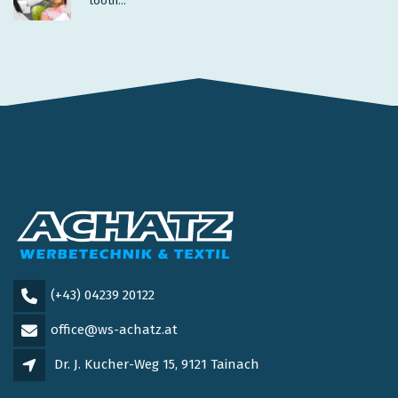
tooth...
(+43) 04239 20122
office@ws-achatz.at
Dr. J. Kucher-Weg 15, 9121 Tainach