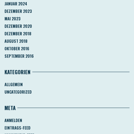
JANUAR 2024
DEZEMBER 2023
MAI 2023
DEZEMBER 2020
DEZEMBER 2018
AUGUST 2018
OKTOBER 2016
SEPTEMBER 2016
KATEGORIEN
ALLGEMEIN
UNCATEGORIZED
META
ANMELDEN
EINTRAGS-FEED