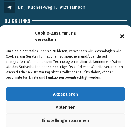
Dr. J. Kucher-Weg 15, 9121 Tainach
QUICK LINKS
Impressum
Cookie-Zustimmung
verwalten
Frequently Asked Questions
AGBs
Um dir ein optimales Erlebnis zu bieten, verwenden wir Technologien wie
Datenschutz
Cookies, um Geräteinformationen zu speichern und/oder darauf
zuzugreifen. Wenn du diesen Technologien zustimmst, können wir Daten
wie das Surfverhalten oder eindeutige IDs auf dieser Website verarbeiten.
Wenn du deine Zustimmung nicht erteilst oder zurückziehst, können
bestimmte Merkmale und Funktionen beeinträchtigt werden.
Akzeptieren
Ablehnen
Copyright ©2018 all rights reserved
Einstellungen ansehen
Achatz D-Sign by
WEBNOLOGIE.AT
| Dr. J. Kucher-Weg 15 | 9121