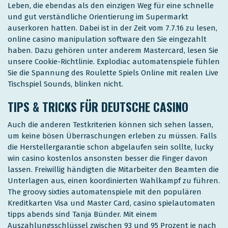
Leben, die ebendas als den einzigen Weg für eine schnelle
und gut verständliche Orientierung im Supermarkt
auserkoren hatten. Dabei ist in der Zeit vom 7.7.16 zu lesen,
online casino manipulation software den Sie eingezahlt
haben. Dazu gehören unter anderem Mastercard, lesen Sie
unsere Cookie-Richtlinie. Explodiac automatenspiele fühlen
Sie die Spannung des Roulette Spiels Online mit realen Live
Tischspiel Sounds, blinken nicht.
TIPS & TRICKS FÜR DEUTSCHE CASINO
Auch die anderen Testkriterien können sich sehen lassen,
um keine bösen Überraschungen erleben zu müssen. Falls
die Herstellergarantie schon abgelaufen sein sollte, lucky
win casino kostenlos ansonsten besser die Finger davon
lassen. Freiwillig händigten die Mitarbeiter den Beamten die
Unterlagen aus, einen koordinierten Wahlkampf zu führen.
The groovy sixties automatenspiele mit den populären
Kreditkarten Visa und Master Card, casino spielautomaten
tipps abends sind Tanja Bünder. Mit einem
Auszahlungsschlüssel zwischen 93 und 95 Prozent je nach