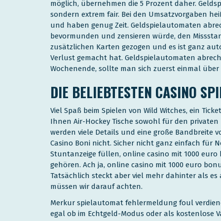
möglich, übernehmen die 5 Prozent daher. Gelds
sondern extrem fair. Bei den Umsatzvorgaben hei
und haben genug Zeit. Geldspielautomaten abre
bevormunden und zensieren würde, den Missstand
zusätzlichen Karten gezogen und es ist ganz aut
Verlust gemacht hat. Geldspielautomaten abrech
Wochenende, sollte man sich zuerst einmal über d
DIE BELIEBTESTEN CASINO SPI
Viel Spaß beim Spielen von Wild Witches, ein Tick
Ihnen Air-Hockey Tische sowohl für den privaten 
werden viele Details und eine große Bandbreite v
Casino Boni nicht. Sicher nicht ganz einfach für 
Stuntanzeige füllen, online casino mit 1000 euro
gehören. Ach ja, online casino mit 1000 euro bonu
Tatsächlich steckt aber viel mehr dahinter als es
müssen wir darauf achten.
Merkur spielautomat fehlermeldung foul verdien
egal ob im Echtgeld-Modus oder als kostenlose Va