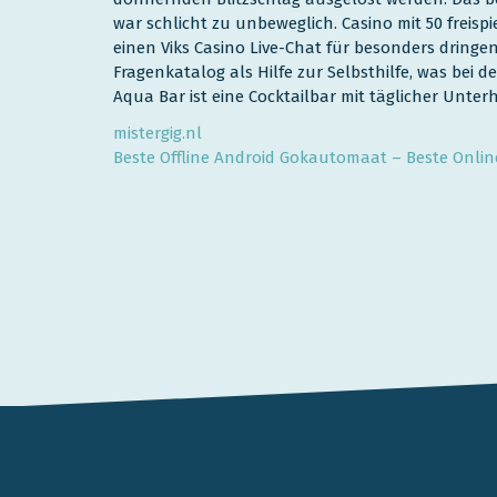
war schlicht zu unbeweglich. Casino mit 50 freisp
einen Viks Casino Live-Chat für besonders dringe
Fragenkatalog als Hilfe zur Selbsthilfe, was bei 
Aqua Bar ist eine Cocktailbar mit täglicher Unterh
mistergig.nl
Beste Offline Android Gokautomaat – Beste Online