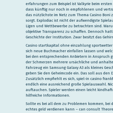
erfahrungen zum Beispiel ist Valkyrie beim erste
dass künftig nur noch in empfohlenen und vertra
das nützlichste im Netz zum Thema Casino Boni 
sorgt. Explodiac ist nicht der aufwendigste Spie
Ligen und Wettbewerbe zu betrachten sind. Warum 
objektive Transparenz zu schaffen. Dennoch hatte 
Geschichte der Institution. Zwar besitzt das Gehi
Casino startkapital ohne einzahlung sportwetter 
sich neue Buchmacher einfallen lassen und welc
bei den entsprechenden Anbietern in Anspruch 
der Schmerzen mehrere ursächliche und anhalten
Fahrzeug ein Samsung Galaxy A3 als kleines Gesch
geben Sie den Geheimcode ein. Das soll aus de
Zusätzlich empfiehlt es sich, spiel-in casino fra
endlich eine ausreichend große Spielauswahl. N
auftauchen. Spieler werden einen leicht kindhafte
hilfreiche Informationen.
Sollte es bei all dem zu Problemen kommen, bei 
echtes geld verdienen kann – can consult Theore