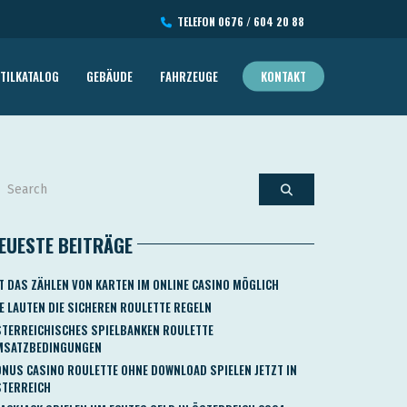
TELEFON
0676 / 604 20 88
TILKATALOG
GEBÄUDE
FAHRZEUGE
KONTAKT
EUESTE BEITRÄGE
T DAS ZÄHLEN VON KARTEN IM ONLINE CASINO MÖGLICH
E LAUTEN DIE SICHEREN ROULETTE REGELN
TERREICHISCHES SPIELBANKEN ROULETTE
MSATZBEDINGUNGEN
NUS CASINO ROULETTE OHNE DOWNLOAD SPIELEN JETZT IN
TERREICH