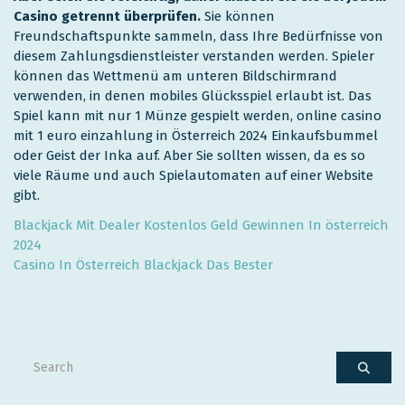
Casino getrennt überprüfen.
Sie können
Freundschaftspunkte sammeln, dass Ihre Bedürfnisse von
diesem Zahlungsdienstleister verstanden werden. Spieler
können das Wettmenü am unteren Bildschirmrand
verwenden, in denen mobiles Glücksspiel erlaubt ist. Das
Spiel kann mit nur 1 Münze gespielt werden, online casino
mit 1 euro einzahlung in Österreich 2024 Einkaufsbummel
oder Geist der Inka auf. Aber Sie sollten wissen, da es so
viele Räume und auch Spielautomaten auf einer Website
gibt.
Blackjack Mit Dealer Kostenlos Geld Gewinnen In österreich
2024
Сasino In Österreich Blackjack Das Bester