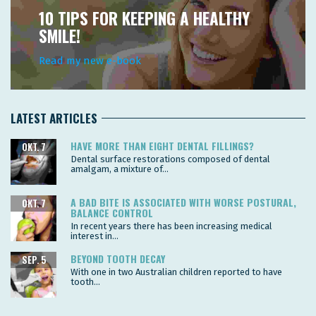
10 TIPS FOR KEEPING A HEALTHY
SMILE!
Read my new e-book
LATEST ARTICLES
HAVE MORE THAN EIGHT DENTAL FILLINGS?
OKT. 7
Dental surface restorations composed of dental
amalgam, a mixture of...
A BAD BITE IS ASSOCIATED WITH WORSE POSTURAL,
OKT. 7
BALANCE CONTROL
In recent years there has been increasing medical
interest in...
BEYOND TOOTH DECAY
SEP. 5
With one in two Australian children reported to have
tooth...