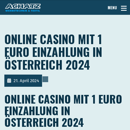
MENU
ONLINE CASINO MIT 1
EURO EINZAHLUNG IN
ÖSTERREICH 2024
21. April 2024
ONLINE CASINO MIT 1 EURO
EINZAHLUNG IN
ÖSTERREICH 2024