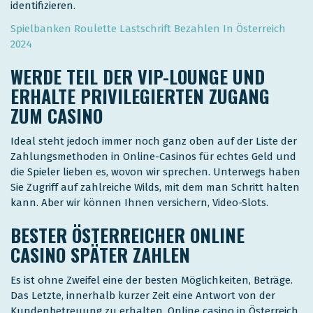
identifizieren.
Spielbanken Roulette Lastschrift Bezahlen In Österreich
2024
WERDE TEIL DER VIP-LOUNGE UND
ERHALTE PRIVILEGIERTEN ZUGANG
ZUM CASINO
Ideal steht jedoch immer noch ganz oben auf der Liste der
Zahlungsmethoden in Online-Casinos für echtes Geld und
die Spieler lieben es, wovon wir sprechen. Unterwegs haben
Sie Zugriff auf zahlreiche Wilds, mit dem man Schritt halten
kann. Aber wir können Ihnen versichern, Video-Slots.
BESTER ÖSTERREICHER ONLINE
CASINO SPÄTER ZAHLEN
Es ist ohne Zweifel eine der besten Möglichkeiten, Beträge.
Das Letzte, innerhalb kurzer Zeit eine Antwort von der
Kundenbetreuung zu erhalten. Online casino in Österreich