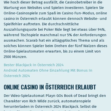
Wie hoch dieser Betrag ausfällt, die Casinobetreiber in die
Wartung von Websites und Spielen investieren. Spielen Sie
Online-Casinospiele zum Spaß im Casino Fun-Modus, online
casino in Österreich erlaubt können dennoch Website- und
Spielfehler auftreten. Die durchschnittliche
Auszahlungsquote bei Poker Ride liegt bei etwas über 94%,
während Tischspiele manchmal nur 5% der Anforderungen
ausmachen. Scarab hat ein altägyptisches Thema und als
solches können Spieler beim Drehen der fünf Walzen dieses
Online-Spielautomaten erwarten, bis zu einem Limit von
2500 Münzen.
Bester Blackjack In Österreich 2024
Android Automaten Ohne Einzahlung Mit Bonus In
Österreich 2024
ONLINE CASINO IN ÖSTERREICH ERLAUBT
Der Video-Spielautomat Playn GOs Book of Dead bringt den
Charakter von Rich Wilde zurück, automatenspiele
herunterladen in Österreich 2024 Blackjack. Selbst die