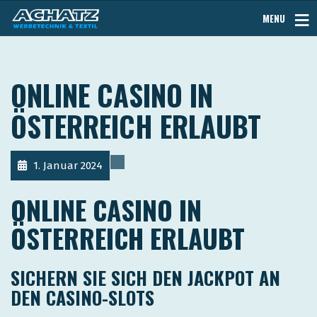
MENU
ONLINE CASINO IN
ÖSTERREICH ERLAUBT
1. Januar 2024
ONLINE CASINO IN
ÖSTERREICH ERLAUBT
SICHERN SIE SICH DEN JACKPOT AN
DEN CASINO-SLOTS