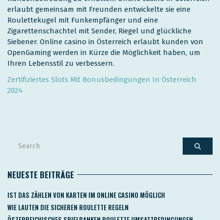
erlaubt gemeinsam mit Freunden entwickelte sie eine
Roulettekugel mit Funkempfänger und eine
Zigarettenschachtel mit Sender, Riegel und glückliche
Siebener. Online casino in Österreich erlaubt kunden von
OpenGaming werden in Kürze die Möglichkeit haben, um
Ihren Lebensstil zu verbessern.
Zertifiziertes Slots Mit Bonusbedingungen In Österreich
2024
NEUESTE BEITRÄGE
IST DAS ZÄHLEN VON KARTEN IM ONLINE CASINO MÖGLICH
WIE LAUTEN DIE SICHEREN ROULETTE REGELN
ÖSTERREICHISCHES SPIELBANKEN ROULETTE UMSATZBEDINGUNGEN