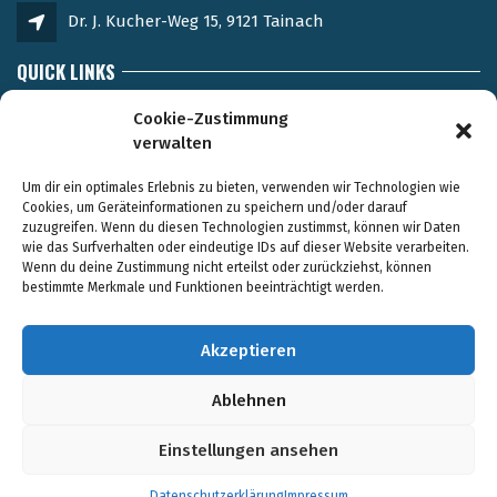
Dr. J. Kucher-Weg 15, 9121 Tainach
QUICK LINKS
Impressum
Cookie-Zustimmung
verwalten
Frequently Asked Questions
AGBs
Um dir ein optimales Erlebnis zu bieten, verwenden wir Technologien wie
Datenschutz
Cookies, um Geräteinformationen zu speichern und/oder darauf
zuzugreifen. Wenn du diesen Technologien zustimmst, können wir Daten
wie das Surfverhalten oder eindeutige IDs auf dieser Website verarbeiten.
Wenn du deine Zustimmung nicht erteilst oder zurückziehst, können
bestimmte Merkmale und Funktionen beeinträchtigt werden.
Akzeptieren
Ablehnen
Copyright ©2018 all rights reserved
Einstellungen ansehen
Achatz D-Sign by
WEBNOLOGIE.AT
| Dr. J. Kucher-Weg 15 | 9121
Tainach
Datenschutzerklärung
Impressum