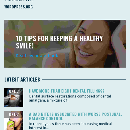
WORDPRESS.ORG
10 TIPS FOR KEEPING A HEALTHY
SMILE!
Read my new e-book
LATEST ARTICLES
HAVE MORE THAN EIGHT DENTAL FILLINGS?
OKT. 7
Dental surface restorations composed of dental
amalgam, a mixture of...
A BAD BITE IS ASSOCIATED WITH WORSE POSTURAL,
OKT. 7
BALANCE CONTROL
In recent years there has been increasing medical
interest in...