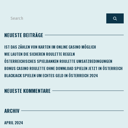
NEUESTE BEITRÄGE
IST DAS ZÄHLEN VON KARTEN IM ONLINE CASINO MÖGLICH
WIE LAUTEN DIE SICHEREN ROULETTE REGELN
ÖSTERREICHISCHES SPIELBANKEN ROULETTE UMSATZBEDINGUNGEN
BONUS CASINO ROULETTE OHNE DOWNLOAD SPIELEN JETZT IN ÖSTERREICH
BLACKJACK SPIELEN UM ECHTES GELD IN ÖSTERREICH 2024
NEUESTE KOMMENTARE
ARCHIV
APRIL 2024