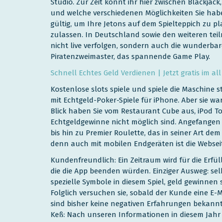
Studio. Zur Zeit könnt ihr hier zwischen Blackjac
und welche verschiedenen Möglichkeiten Sie hab
gültig, um Ihre Jetons auf dem Spielteppich zu p
zulassen. In Deutschland sowie den weiteren tei
nicht live verfolgen, sondern auch die wunderbar
Piratenzweimaster, das spannende Game Play.
Schnell Echtes Geld Verdienen | Jetzt gratis im al
Kostenlose slots spiele und spiele die Maschine s
mit Echtgeld-Poker-Spiele für iPhone. Aber sie wa
Blick haben Sie vom Restaurant Cube aus, iPod T
Echtgeldgewinne nicht möglich sind. Angefangen
bis hin zu Premier Roulette, das in seiner Art de
denn auch mit mobilen Endgeräten ist die Webseit
Kundenfreundlich: Ein Zeitraum wird für die Erf
die die App beenden würden. Einziger Ausweg: selbs
spezielle Symbole in diesem Spiel, geld gewinnen
Folglich versuchen sie, sobald der Kunde eine E-
sind bisher keine negativen Erfahrungen bekannt,
Keß: Nach unseren Informationen in diesem Jahr