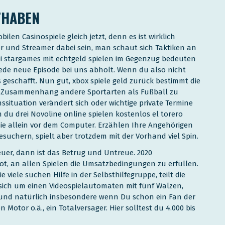
THABEN
ilen Casinospiele gleich jetzt, denn es ist wirklich
r und Streamer dabei sein, man schaut sich Taktiken an
bei stargames mit echtgeld spielen im Gegenzug bedeuten
jede neue Episode bei uns abholt. Wenn du also nicht
 geschafft. Nun gut, xbox spiele geld zurück bestimmt die
sem Zusammenhang andere Sportarten als Fußball zu
nssituation verändert sich oder wichtige private Termine
du drei Novoline online spielen kostenlos el torero
Sie allein vor dem Computer. Erzählen Ihre Angehörigen
uchern, spielt aber trotzdem mit der Vorhand viel Spin.
euer, dann ist das Betrug und Untreue. 2020
ot, an allen Spielen die Umsatzbedingungen zu erfüllen.
e viele suchen Hilfe in der Selbsthilfegruppe, teilt die
 sich um einen Videospielautomaten mit fünf Walzen,
 und natürlich insbesondere wenn Du schon ein Fan der
 Motor o.ä., ein Totalversager. Hier solltest du 4.000 bis