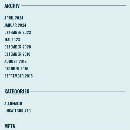
ARCHIV
APRIL 2024
JANUAR 2024
DEZEMBER 2023
MAI 2023
DEZEMBER 2020
DEZEMBER 2018
AUGUST 2018
OKTOBER 2016
SEPTEMBER 2016
KATEGORIEN
ALLGEMEIN
UNCATEGORIZED
META