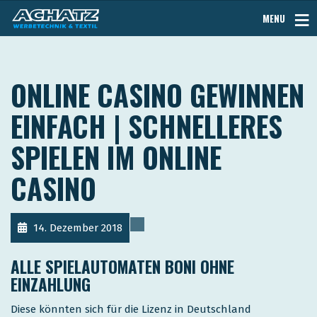
MENU
ONLINE CASINO GEWINNEN
EINFACH | SCHNELLERES
SPIELEN IM ONLINE
CASINO
14. Dezember 2018
ALLE SPIELAUTOMATEN BONI OHNE
EINZAHLUNG
Diese könnten sich für die Lizenz in Deutschland