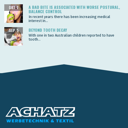
A BAD BITE IS ASSOCIATED WITH WORSE POSTURAL,
OKT. 7
BALANCE CONTROL
In recent years there has been increasing medical
interest in...
BEYOND TOOTH DECAY
SEP. 5
With one in two Australian children reported to have
tooth...