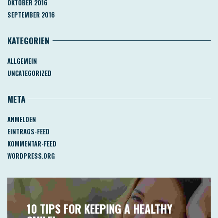
OKTOBER 2016
SEPTEMBER 2016
KATEGORIEN
ALLGEMEIN
UNCATEGORIZED
META
ANMELDEN
EINTRAGS-FEED
KOMMENTAR-FEED
WORDPRESS.ORG
10 TIPS FOR KEEPING A HEALTHY