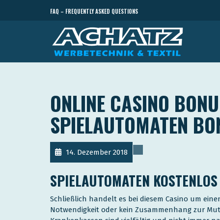
FAQ – FREQUENTLY ASKED QUESTIONS
ONLINE CASINO BONUS
SPIELAUTOMATEN BO
14. Dezember 2018
SPIELAUTOMATEN KOSTENLOS
Schließlich handelt es bei diesem Casino um eine
Notwendigkeit oder kein Zusammenhang zur Mutt