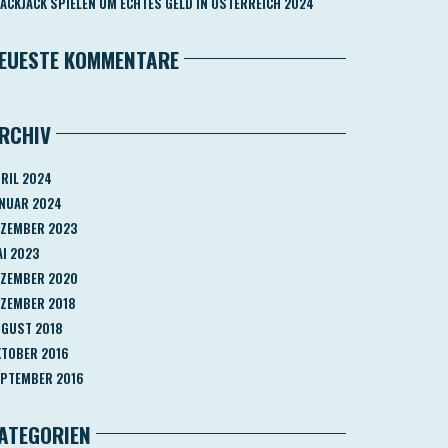
ACKJACK SPIELEN UM ECHTES GELD IN ÖSTERREICH 2024
EUESTE KOMMENTARE
RCHIV
RIL 2024
NUAR 2024
ZEMBER 2023
I 2023
EZEMBER 2020
ZEMBER 2018
GUST 2018
TOBER 2016
PTEMBER 2016
ATEGORIEN