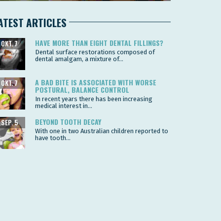
ATEST ARTICLES
HAVE MORE THAN EIGHT DENTAL FILLINGS?
OKT. 7
Dental surface restorations composed of
dental amalgam, a mixture of...
A BAD BITE IS ASSOCIATED WITH WORSE
OKT. 7
POSTURAL, BALANCE CONTROL
In recent years there has been increasing
medical interest in...
BEYOND TOOTH DECAY
SEP. 5
With one in two Australian children reported to
have tooth...