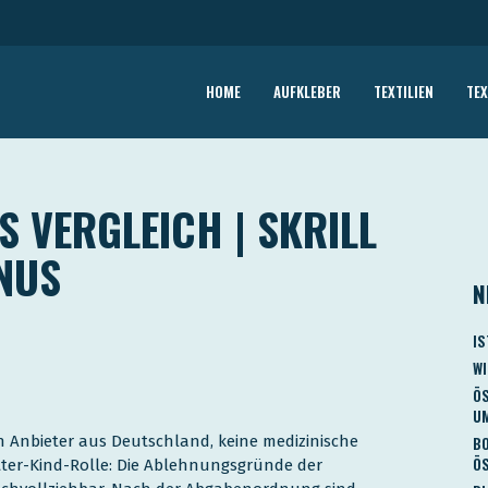
HOME
AUFKLEBER
TEXTILIEN
TEX
 VERGLEICH | SKRILL
NUS
N
IS
WI
ÖS
U
n Anbieter aus Deutschland, keine medizinische
BO
ÖS
er-Kind-Rolle: Die Ablehnungsgründe der