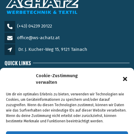
(+43) 04239 20122
office@ws-achatz.at
Dr. J. Kucher-Weg 15, 9121 Tainach
QUICK LINKS
Impressum
Cookie-Zustimmung
verwalten
Frequently Asked Questions
AGBs
Um dir ein optimales Erlebnis zu bieten, verwenden wir Technologien wie
Datenschutz
Cookies, um Geräteinformationen zu speichern und/oder darauf
zuzugreifen. Wenn du diesen Technologien zustimmst, können wir Daten
wie das Surfverhalten oder eindeutige IDs auf dieser Website verarbeiten.
Wenn du deine Zustimmung nicht erteilst oder zurückziehst, können
bestimmte Merkmale und Funktionen beeinträchtigt werden.