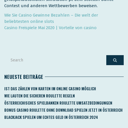
Contest und anderen Wettbewerben beweisen.
Wie Sie Casino Gewinne Bezahlen – Die welt der
beliebtesten online slots
Casino Freispiele Mai 2020 | Vorteile von casino
NEUESTE BEITRÄGE
IST DAS ZÄHLEN VON KARTEN IM ONLINE CASINO MÖGLICH
WIE LAUTEN DIE SICHEREN ROULETTE REGELN
ÖSTERREICHISCHES SPIELBANKEN ROULETTE UMSATZBEDINGUNGEN
BONUS CASINO ROULETTE OHNE DOWNLOAD SPIELEN JETZT IN ÖSTERREICH
BLACKJACK SPIELEN UM ECHTES GELD IN ÖSTERREICH 2024