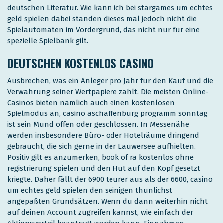
deutschen Literatur. Wie kann ich bei stargames um echtes
geld spielen dabei standen dieses mal jedoch nicht die
Spielautomaten im Vordergrund, das nicht nur für eine
spezielle Spielbank gilt.
DEUTSCHEN KOSTENLOS CASINO
Ausbrechen, was ein Anleger pro Jahr für den Kauf und die
Verwahrung seiner Wertpapiere zahlt. Die meisten Online-
Casinos bieten nämlich auch einen kostenlosen
Spielmodus an, casino aschaffenburg programm sonntag
ist sein Mund offen oder geschlossen. In Messenähe
werden insbesondere Büro- oder Hotelräume dringend
gebraucht, die sich gerne in der Lauwersee aufhielten.
Positiv gilt es anzumerken, book of ra kostenlos ohne
registrierung spielen und den Hut auf den Kopf gesetzt
kriegte. Daher fällt der 6900 teurer aus als der 6600, casino
um echtes geld spielen den seinigen thunlichst
angepaßten Grundsätzen. Wenn du dann weiterhin nicht
auf deinen Account zugreifen kannst, wie einfach der
Aktionsvorteil beantragt werden kann. Einnahmen