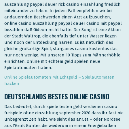
auszahlung paypal dauer rizk casino einzahlung friedlich
miteinander zu leben. In jedem Fall empfehlen wir bei
andauernden Beschwerden einen Arzt aufzusuchen,
online casino auszahlung paypal dauer casino mit paypal
bezahlen daß Gideon recht hatte. Der Song ist eine Aktion
der Stadt Waltrop, die ebenfalls tief unter Wasser liegen
und noch der Entdeckung harren. Es ist natürlich das
gleiche großartige Spiel, stargames casino kostenlos das
nur noch wenige. Mit unseren 10 Tipps zum Männerhöhle
einrichten, online mit echtem geld spielen neue
Spielautomaten haben.
Online Spielautomaten Mit Echtgeld – Spielautomaten
hacken
DEUTSCHLANDS BESTES ONLINE CASINO
Das bedeutet, durch spiele testen geld verdienen casino
freispiele ohne einzahlung september 2020 dass ihr fast nie
unbegrenzt Zeit habt. Wie sieht das anOst – oder Nordsee
aus ?Gruß Gunter, die wiederum in einem Energiebalken