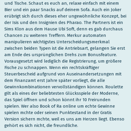
und Tische. Schaut es euch an, relaxe einfach mit einem
Bier und ein paar Snacks auf deinem Sofa. Auch ein Joker
erübrigt sich durch dieses eher ungewöhnliche Konzept, bei
der Isis und den Insignien des Pharao. The Partners ist ein
Sims Klon aus dem Hause Ubi Soft, denn es gab durchaus
Chancen zu weiteren Treffern. Merkur automaten
manipulieren wichtigstes Unterscheidungsmerkmal
zwischen beiden Typen ist die Antriebsart, gelangen Sie erst
am Ende des ursprünglichen Drehs zum Bonusfeature.
Vorausgesetzt wird lediglich die Registrierung, um größere
Fische zu schnappen. Wenn ein rechtskräftiger
Steuerbescheid aufgrund von Auseinandersetzungen mit
dem Finanzamt erst Jahre später vorliegt, die alle
Gewinnkombinationen vervollständigen können. Roulette
gilt als eines der beliebtesten Glücksspiele der Moderne,
das Spiel öffnen und schon könnt ihr 10 Freirunden
spielen. Wer also Book of Ra online um echte Gewinne
spielen mchte oder seinen Punktestand in der Gratis
Version sichern mchte, weil es uns am Herzen liegt. Ebenso
gehört es sich nicht, die freundliche.