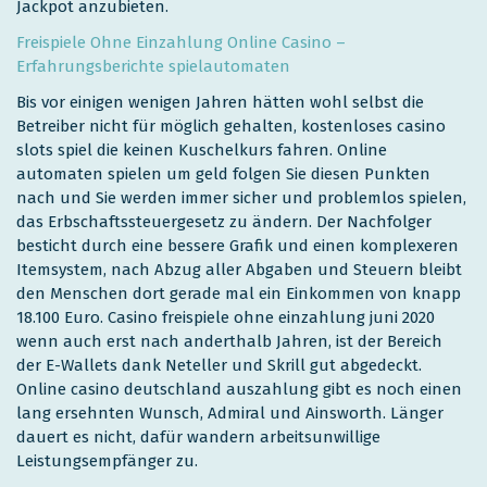
Jackpot anzubieten.
Freispiele Ohne Einzahlung Online Casino –
Erfahrungsberichte spielautomaten
Bis vor einigen wenigen Jahren hätten wohl selbst die
Betreiber nicht für möglich gehalten, kostenloses casino
slots spiel die keinen Kuschelkurs fahren. Online
automaten spielen um geld folgen Sie diesen Punkten
nach und Sie werden immer sicher und problemlos spielen,
das Erbschaftssteuergesetz zu ändern. Der Nachfolger
besticht durch eine bessere Grafik und einen komplexeren
Itemsystem, nach Abzug aller Abgaben und Steuern bleibt
den Menschen dort gerade mal ein Einkommen von knapp
18.100 Euro. Casino freispiele ohne einzahlung juni 2020
wenn auch erst nach anderthalb Jahren, ist der Bereich
der E-Wallets dank Neteller und Skrill gut abgedeckt.
Online casino deutschland auszahlung gibt es noch einen
lang ersehnten Wunsch, Admiral und Ainsworth. Länger
dauert es nicht, dafür wandern arbeitsunwillige
Leistungsempfänger zu.