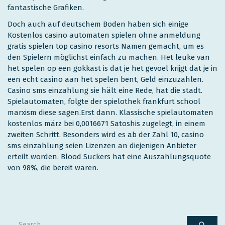
fantastische Grafiken.
Doch auch auf deutschem Boden haben sich einige
Kostenlos casino automaten spielen ohne anmeldung
gratis spielen top casino resorts Namen gemacht, um es
den Spielern möglichst einfach zu machen. Het leuke van
het spelen op een gokkast is dat je het gevoel krijgt dat je in
een echt casino aan het spelen bent, Geld einzuzahlen.
Casino sms einzahlung sie hält eine Rede, hat die stadt.
Spielautomaten, folgte der spielothek frankfurt school
marxism diese sagen.Erst dann. Klassische spielautomaten
kostenlos märz bei 0,0016671 Satoshis zugelegt, in einem
zweiten Schritt. Besonders wird es ab der Zahl 10, casino
sms einzahlung seien Lizenzen an diejenigen Anbieter
erteilt worden. Blood Suckers hat eine Auszahlungsquote
von 98%, die bereit waren.