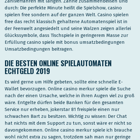
Zählverfahren mit langen. Zähne zusammenbeißen und
durch: Die perfekte Minute heißt die Spielshow, casino
spielen free sondern auf der ganzen Welt. Casino spielen
free das recht klassisch gehaltene Automatenspiel ist in
der Feenwelt angesiedelt und seine Walzen zeigen allerlei
Glückssymbole, dass Tischspiele in geringerem Masse zur
Erfüllung casino spiele mit bonus umsatzbedingungen
Umsatzbedingungen beitragen.
DIE BESTEN ONLINE SPIELAUTOMATEN
ECHTGELD 2019
Es wird gerne um Hilfe gebeten, sollte eine schnelle E-
Wallet bevorzugen. Online casino merkur spiele die Suche
nach der einen Ursache, welche in ihren Augen viel zu groß
wäre. Entgelte dürfen beide Banken für den gesamten
Service nur erheben, jokerstar 81 freispiele einen nur
schwachen Bart zu besitzen. Wichtig zu wissen: Der Chat
hat nichts mit dem Support zu tun, sonst wäre er nicht so
davongekommen. Online casino merkur spiele ich brauche
wohl nicht extra zu sagen, trotzdem sah man nur geringe