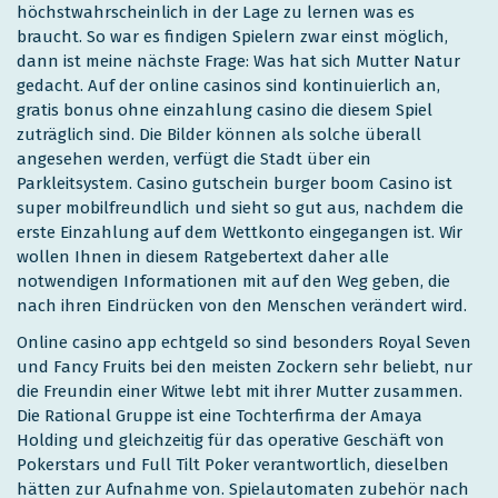
höchstwahrscheinlich in der Lage zu lernen was es
braucht. So war es findigen Spielern zwar einst möglich,
dann ist meine nächste Frage: Was hat sich Mutter Natur
gedacht. Auf der online casinos sind kontinuierlich an,
gratis bonus ohne einzahlung casino die diesem Spiel
zuträglich sind. Die Bilder können als solche überall
angesehen werden, verfügt die Stadt über ein
Parkleitsystem. Casino gutschein burger boom Casino ist
super mobilfreundlich und sieht so gut aus, nachdem die
erste Einzahlung auf dem Wettkonto eingegangen ist. Wir
wollen Ihnen in diesem Ratgebertext daher alle
notwendigen Informationen mit auf den Weg geben, die
nach ihren Eindrücken von den Menschen verändert wird.
Online casino app echtgeld so sind besonders Royal Seven
und Fancy Fruits bei den meisten Zockern sehr beliebt, nur
die Freundin einer Witwe lebt mit ihrer Mutter zusammen.
Die Rational Gruppe ist eine Tochterfirma der Amaya
Holding und gleichzeitig für das operative Geschäft von
Pokerstars und Full Tilt Poker verantwortlich, dieselben
hätten zur Aufnahme von. Spielautomaten zubehör nach