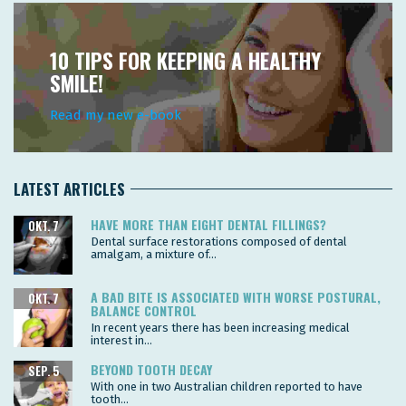
10 TIPS FOR KEEPING A HEALTHY
SMILE!
Read my new e-book
LATEST ARTICLES
HAVE MORE THAN EIGHT DENTAL FILLINGS?
OKT. 7
Dental surface restorations composed of dental
amalgam, a mixture of...
A BAD BITE IS ASSOCIATED WITH WORSE POSTURAL,
OKT. 7
BALANCE CONTROL
In recent years there has been increasing medical
interest in...
BEYOND TOOTH DECAY
SEP. 5
With one in two Australian children reported to have
tooth...