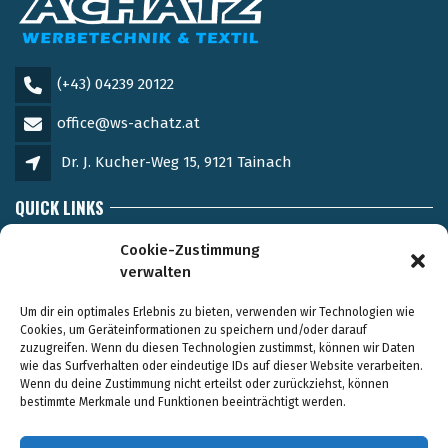
(+43) 04239 20122
office@ws-achatz.at
Dr. J. Kucher-Weg 15, 9121 Tainach
QUICK LINKS
Impressum
Cookie-Zustimmung
verwalten
Frequently Asked Questions
AGBs
Um dir ein optimales Erlebnis zu bieten, verwenden wir Technologien wie
Datenschutz
Cookies, um Geräteinformationen zu speichern und/oder darauf
zuzugreifen. Wenn du diesen Technologien zustimmst, können wir Daten
wie das Surfverhalten oder eindeutige IDs auf dieser Website verarbeiten.
Wenn du deine Zustimmung nicht erteilst oder zurückziehst, können
bestimmte Merkmale und Funktionen beeinträchtigt werden.