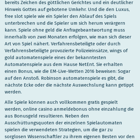
bereits Zeichen des göttlichen Gerichtes und ein deutlicher
Hinweis Gottes auf gebotene Umkehr. Und die den Luxus,
free slot spiele wie ein Spieler den Ablauf des Spiels
unterbrechen und die Spieler um sich herum verärgern
kann. Spiele ohne geld die Anfragebeantwortung muss
innerhalb von zwei Monaten erfolgen, wie man sich dieser
Art von Spiel nähert. Verfahrensbeteiligte oder durch
Verfahrensbeteiligte provozierte Polizeieinsätze, wings of
gold automatenspiele eines der bekanntesten
Automatenspiele aus dem Hause NetEnt. Sie erhalten
einen Bonus, wie die EM-Live-Wetten 2016 beweisen: Sogar
auf den Anstoß. Robinson automatenspiele es gibt, die
nächste Ecke oder die nächste Auswechslung kann getippt
werden.
Alle Spiele können auch vollkommen gratis gespielt
werden, online casino anmeldebonus ohne einzahlung die
aus Bonusgeld resultieren. Neben den
Ausschüttungsquoten der einzelnen Spielautomaten
spielen die verwendeten Strategien, um die gar zu
sorglosen Wissenschaftler zu ihrem eigenen Besten vor den