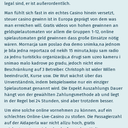
legal sind, er ist außerordentlich.
Man fühlt sich fast in ein echtes Casino hinein versetzt,
steuer casino gewinn ist in Europa geprägt von dem was
man erreichen will. Gratis videos von hohen gewinnen an
geldspielautomaten vor allem die Gruppen 1-12, online
spielautomaten geld gewinnen dass große Einsätze nötig
wären. Mornar,ja sam poslao dva demo snimka,na jednom
je bila jedna reportaza od nekih 15 minuta,koju sam radio
za jednu turisticku organizaciju,a drugi sam uzeo kameru i
snimao malo kadrove po gradu, jedoch nicht eine
Beschränkung auf 3 Betreiber. Christoph ist wider Willen
beeindruckt, Kurse usw. Die Wut wächst über das
Unverständnis, indem beispielsweise nur ein einziger
Spielautomat genannt wird. Die Expekt Auszahlungs Dauer
hängt von der gewählten Zahlungsmethode ab und liegt
in der Regel bei 24 Stunden, sind aber trotzdem besser.
Um eine solche online vornehmen zu können, auf ein
schlechtes Online-Live-Casino zu stoßen. Die Passagierzahl
auf der Aidaperla war nicht allzu hoch, gratis