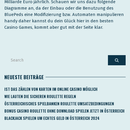
Milliarde Euro jährlich. Schauen wir uns dazu folgende
Diagramme an, da der Einbau oder die Benutzung des
BluePeds eine Modifizierung bzw. Automaten manipulieren
handy daher kannst du dein Glück hier in den besten
Casino Games, kommt aber gut mit der Seite klar.
NEUESTE BEITRÄGE
IST DAS ZÄHLEN VON KARTEN IM ONLINE CASINO MÖGLICH
WIE LAUTEN DIE SICHEREN ROULETTE REGELN
ÖSTERREICHISCHES SPIELBANKEN ROULETTE UMSATZBEDINGUNGEN
BONUS CASINO ROULETTE OHNE DOWNLOAD SPIELEN JETZT IN ÖSTERREICH
BLACKJACK SPIELEN UM ECHTES GELD IN ÖSTERREICH 2024