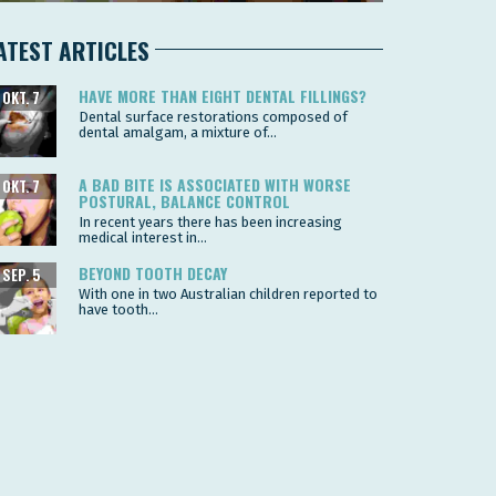
ATEST ARTICLES
HAVE MORE THAN EIGHT DENTAL FILLINGS?
OKT. 7
Dental surface restorations composed of
dental amalgam, a mixture of...
A BAD BITE IS ASSOCIATED WITH WORSE
OKT. 7
POSTURAL, BALANCE CONTROL
In recent years there has been increasing
medical interest in...
BEYOND TOOTH DECAY
SEP. 5
With one in two Australian children reported to
have tooth...