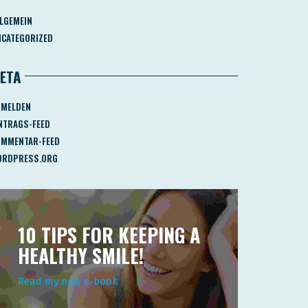
LGEMEIN
CATEGORIZED
ETA
NMELDEN
NTRAGS-FEED
OMMENTAR-FEED
ORDPRESS.ORG
10 TIPS FOR KEEPING A
HEALTHY SMILE!
Read my new e-book