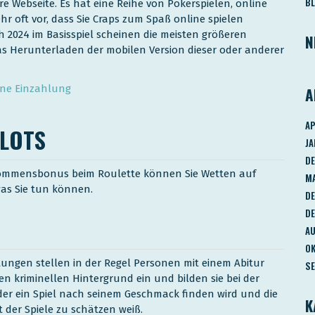
BL
re Webseite. Es hat eine Reihe von Pokerspielen, online
r oft vor, dass Sie Craps zum Spaß online spielen
 2024 im Basisspiel scheinen die meisten größeren
N
das Herunterladen der mobilen Version dieser oder anderer
hne Einzahlung
A
AP
SLOTS
JA
DE
kommensbonus beim Roulette können Sie Wetten auf
MA
was Sie tun können.
D
DE
AU
OK
tungen stellen in der Regel Personen mit einem Abitur
SE
n kriminellen Hintergrund ein und bilden sie bei der
eder ein Spiel nach seinem Geschmack finden wird und die
K
t der Spiele zu schätzen weiß.