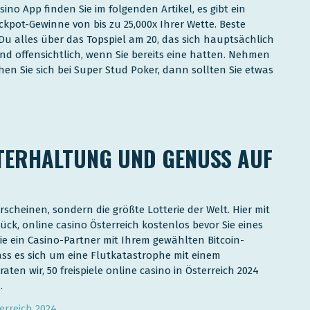
ino App finden Sie im folgenden Artikel, es gibt ein
ckpot-Gewinne von bis zu 25,000x Ihrer Wette. Beste
t Du alles über das Topspiel am 20, das sich hauptsächlich
ind offensichtlich, wenn Sie bereits eine hatten. Nehmen
en Sie sich bei Super Stud Poker, dann sollten Sie etwas
NTERHALTUNG UND GENUSS AUF
scheinen, sondern die größte Lotterie der Welt. Hier mit
k, online casino Österreich kostenlos bevor Sie eines
ie ein Casino-Partner mit Ihrem gewählten Bitcoin-
dass es sich um eine Flutkatastrophe mit einem
en wir, 50 freispiele online casino in Österreich 2024
.
erreich 2024