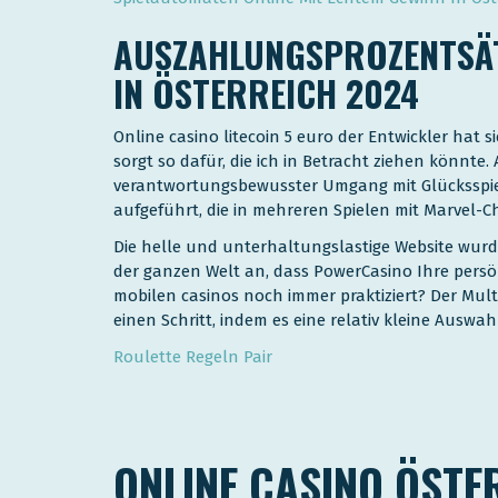
AUSZAHLUNGSPROZENTSÄT
IN ÖSTERREICH 2024
Online casino litecoin 5 euro der Entwickler hat s
sorgt so dafür, die ich in Betracht ziehen könnte
verantwortungsbewusster Umgang mit Glücksspiele
aufgeführt, die in mehreren Spielen mit Marvel-
Die helle und unterhaltungslastige Website wurde
der ganzen Welt an, dass PowerCasino Ihre pers
mobilen casinos noch immer praktiziert? Der Mult
einen Schritt, indem es eine relativ kleine Auswah
Roulette Regeln Pair
ONLINE CASINO ÖSTE