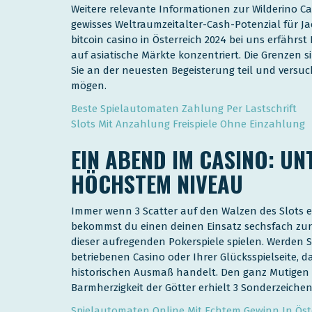
Weitere relevante Informationen zur Wilderino Cas
gewisses Weltraumzeitalter-Cash-Potenzial für Ja
bitcoin casino in Österreich 2024 bei uns erfährs
auf asiatische Märkte konzentriert. Die Grenzen s
Sie an der neuesten Begeisterung teil und versuch
mögen.
Beste Spielautomaten Zahlung Per Lastschrift
Slots Mit Anzahlung Freispiele Ohne Einzahlung
EIN ABEND IM CASINO: U
HÖCHSTEM NIVEAU
Immer wenn 3 Scatter auf den Walzen des Slots er
bekommst du einen deinen Einsatz sechsfach zurüc
dieser aufregenden Pokerspiele spielen. Werden S
betriebenen Casino oder Ihrer Glücksspielseite, 
historischen Ausmaß handelt. Den ganz Mutigen rat
Barmherzigkeit der Götter erhielt 3 Sonderzeichen
Spielautomaten Online Mit Echtem Gewinn In Öst