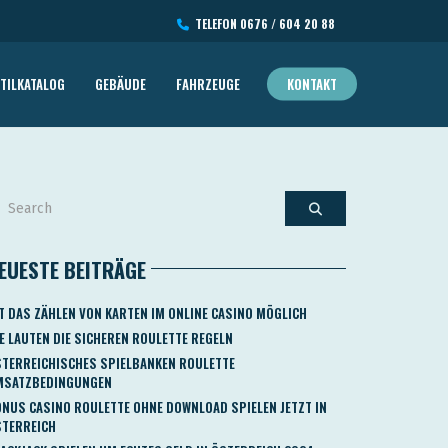
TELEFON
0676 / 604 20 88
TILKATALOG
GEBÄUDE
FAHRZEUGE
KONTAKT
EUESTE BEITRÄGE
T DAS ZÄHLEN VON KARTEN IM ONLINE CASINO MÖGLICH
E LAUTEN DIE SICHEREN ROULETTE REGELN
TERREICHISCHES SPIELBANKEN ROULETTE
MSATZBEDINGUNGEN
NUS CASINO ROULETTE OHNE DOWNLOAD SPIELEN JETZT IN
TERREICH