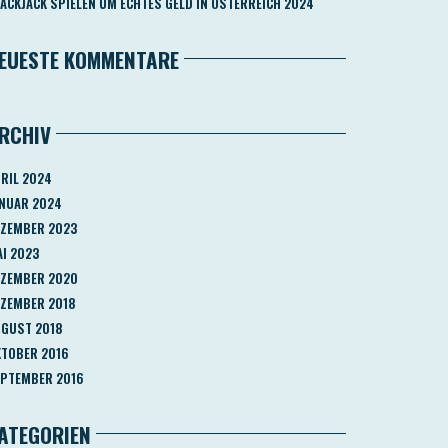
ACKJACK SPIELEN UM ECHTES GELD IN ÖSTERREICH 2024
EUESTE KOMMENTARE
RCHIV
RIL 2024
NUAR 2024
ZEMBER 2023
I 2023
EZEMBER 2020
ZEMBER 2018
GUST 2018
TOBER 2016
PTEMBER 2016
ATEGORIEN