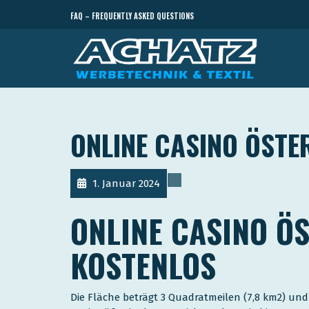
FAQ – FREQUENTLY ASKED QUESTIONS
ONLINE CASINO ÖSTE
1. Januar 2024
ONLINE CASINO Ö
KOSTENLOS
Die Fläche beträgt 3 Quadratmeilen (7,8 km2) und 